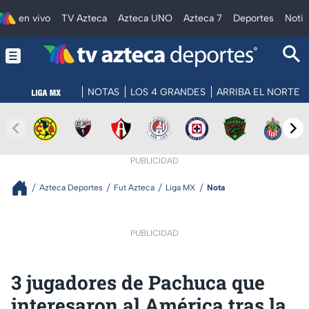
en vivo
TV Azteca
Azteca UNO
Azteca 7
Deportes
Notic
NOTAS
LOS 4 GRANDES
ARRIBA EL NORTE
PUBLICIDAD
Azteca Deportes
Fut Azteca
Liga MX
Nota
PUBLICIDAD
3 jugadores de Pachuca que
interesaron al América tras la