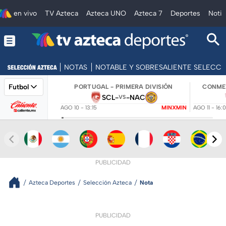
en vivo
TV Azteca
Azteca UNO
Azteca 7
Deportes
Notic
NOTAS
NOTABLE Y SOBRESALIENTE SELECC
Futbol
PORTUGAL - PRIMERA DIVISIÓN
CONMEB
SCL
-
-
NAC
VS
AGO 10 - 13:15
MINXMIN
AGO 11 - 16:
PUBLICIDAD
Azteca Deportes
Selección Azteca
Nota
PUBLICIDAD