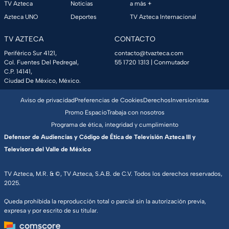
TV Azteca
Noticias
a más +
Azteca UNO
Deportes
TV Azteca Internacional
TV AZTECA
CONTACTO
Periférico Sur 4121,
contacto@tvazteca.com
Col. Fuentes Del Pedregal,
55 1720 1313
| Conmutador
C.P. 14141,
Ciudad De México, México.
Aviso de privacidad
Preferencias de Cookies
Derechos
Inversionistas
Promo Espacio
Trabaja con nosotros
Programa de ética, integridad y cumplimiento
Defensor de Audiencias y Código de Ética de Televisión Azteca III y
Televisora del Valle de México
TV Azteca, M.R. & ©, TV Azteca, S.A.B. de C.V. Todos los derechos reservados,
2025.
Queda prohibida la reproducción total o parcial sin la autorización previa,
expresa y por escrito de su titular.