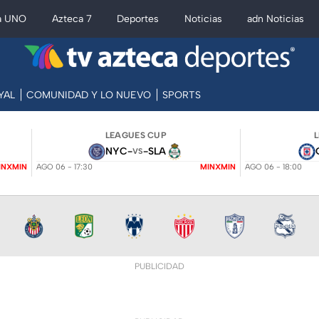
a UNO
Azteca 7
Deportes
Noticias
adn Noticias
YAL
COMUNIDAD Y LO NUEVO
SPORTS
LEAGUES CUP
NYC
-
-
SLA
VS
INXMIN
AGO 06 - 17:30
MINXMIN
AGO 06 - 18:00
PUBLICIDAD