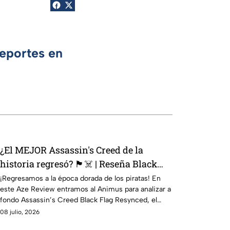
Deportes en
¿El MEJOR Assassin's Creed de la
historia regresó? 🏴‍☠️ | Reseña Black
Flag Resynced | AZE Review
¡Regresamos a la época dorada de los piratas! En
este Aze Review entramos al Animus para analizar a
fondo Assassin’s Creed Black Flag Resynced, el
esperado remake de una de las joyas más queridas
08 julio, 2026
de Ubisoft.