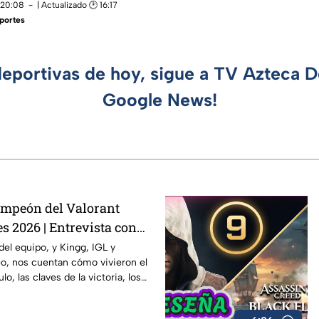
 20:08
| Actualizado 🕑 16:17
portes
deportivas de hoy, sigue a TV Azteca 
Google News!
ampeón del Valorant
s 2026 | Entrevista con
el equipo, y Kingg, IGL y
o, nos cuentan cómo vivieron el
lo, las claves de la victoria, los
plicados del campeonato y lo
 logro para Latinoamérica.