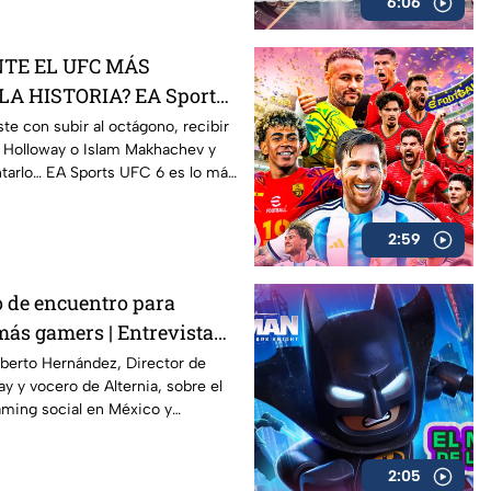
6:06
TE EL UFC MÁS
LA HISTORIA? EA Sports
eview
ste con subir al octágono, recibir
 Holloway o Islam Makhachev y
ntarlo… EA Sports UFC 6 es lo más
tar
2:59
 de encuentro para
más gamers | Entrevista
Hernández
berto Hernández, Director de
y y vocero de Alternia, sobre el
aming social en México y
 impacto de plataformas como
y Fortnite, y cómo Alternia busca
2:05
tenimiento para las nuevas