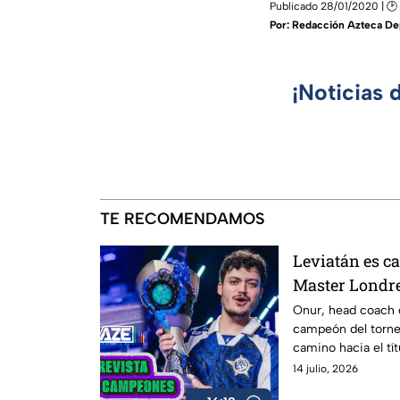
Publicado 28/01/2020 | 🕑
Por:
Redacción Azteca De
¡Noticias 
TE RECOMENDAMOS
Leviatán es c
Master Londre
Onur y Kingg
Onur, head coach d
campeón del torne
camino hacia el títu
momentos más com
14 julio, 2026
que significa este