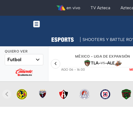
en vivo
TV Azteca
Aztec
SHOOTERS Y BATTLE RO
QUIERO VER
MÉXICO - LIGA DE EXPANSIÓN
Futbol
TLA
-
-
ALE
VS
AGO 06 - 16:00
M