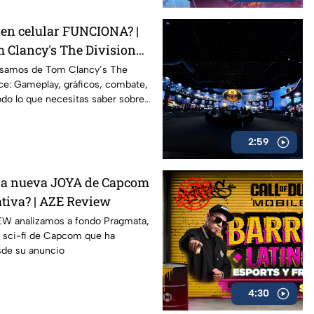
 en celular FUNCIONA? |
 Clancy's The Division
ZE Review
nsamos de Tom Clancy’s The
ce: Gameplay, gráficos, combate,
do lo que necesitas saber sobre
rs más esperados en celulares
2:59
a nueva JOYA de Capcom
ativa? | AZE Review
EW analizamos a fondo Pragmata,
a sci-fi de Capcom que ha
sde su anuncio
4:30