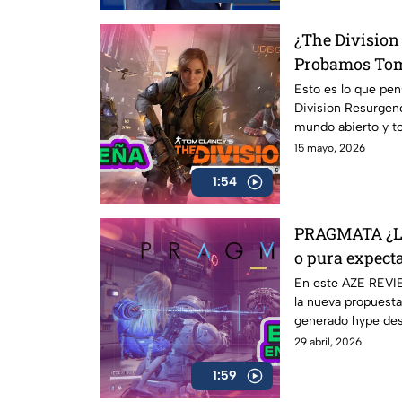
generaciones
¿The Division
Probamos Tom
Resurgence A
Esto es lo que pe
Division Resurgen
mundo abierto y to
uno de los shoote
15 mayo, 2026
1:54
PRAGMATA ¿L
o pura expect
En este AZE REVI
la nueva propuest
generado hype de
29 abril, 2026
1:59