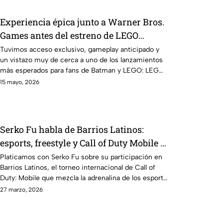
Experiencia épica junto a Warner Bros.
Games antes del estreno de LEGO
Batman: El Legado del Caballero de la
Tuvimos acceso exclusivo, gameplay anticipado y
un vistazo muy de cerca a uno de los lanzamientos
Noche
más esperados para fans de Batman y LEGO: LEGO
Batman: El Legado del Caballero de la Noche
15 mayo, 2026
Serko Fu habla de Barrios Latinos:
esports, freestyle y Call of Duty Mobile |
Entrevista AZE
Platicamos con Serko Fu sobre su participación en
Barrios Latinos, el torneo internacional de Call of
Duty: Mobile que mezcla la adrenalina de los esports
con la cultura del freestyle
27 marzo, 2026