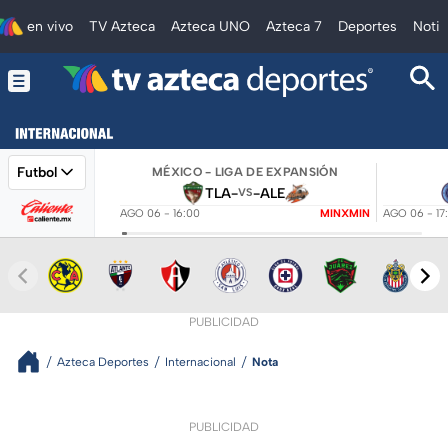
en vivo
TV Azteca
Azteca UNO
Azteca 7
Deportes
Notic
Futbol
MÉXICO - LIGA DE EXPANSIÓN
TLA
-
-
ALE
VS
AGO 06 - 16:00
MINXMIN
AGO 06 - 17
PUBLICIDAD
Azteca Deportes
Internacional
Nota
PUBLICIDAD