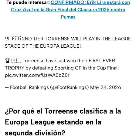
Te puede interesar:
CONFIRMADO: Erik Lira estará con
Cruz Azul en la Gran Final del Clausura 2026 contra
Pumas
🚨 🇵🇹 2ND TIER TORRENSE WILL PLAY IN THE LEAGUE
STAGE OF THE EUROPA LEAGUE!
🏆 🇵🇹 Torreense have just won their FIRST EVER
TROPHY by defeating Sporting CP in the Cup Final!
pic.twitter.com/fUzWA0bZ0r
— Football Rankings (@FootRankings)
May 24, 2026
¿Por qué el Torreense clasifica a la
Europa League estando en la
segunda división?