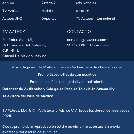
en vivo
Azteca 7
adn Noticias
TV Azteca
Noticias
a más +
Azteca UNO
Deportes
TV Azteca Internacional
TV AZTECA
CONTACTO
Periférico Sur 4121,
contacto@tvazteca.com
Col. Fuentes Del Pedregal,
55 1720 1313
| Conmutador
C.P. 14141,
Ciudad De México, México.
Aviso de privacidad
Preferencias de Cookies
Derechos
Inversionistas
Promo Espacio
Trabaja con nosotros
Programa de ética, integridad y cumplimiento
Defensor de Audiencias y Código de Ética de Televisión Azteca III y
Televisora del Valle de México
TV Azteca, M.R. & ©, TV Azteca, S.A.B. de C.V. Todos los derechos reservados,
2025.
Queda prohibida la reproducción total o parcial sin la autorización previa,
expresa y por escrito de su titular.