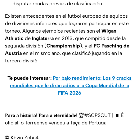
disputar rondas previas de clasificación.
Existen antecedentes en el futbol europeo de equipos
de divisiones inferiores que lograron participar en este
torneo. Algunos ejemplos recientes son el
Wigan
Athletic
de
Inglaterra
en 2013, que compitió desde la
segunda división (
Championship
), y el
FC Pasching de
Austria
en el mismo año, que clasificó jugando en la
tercera divisió
Te puede interesar:
Por bajo rendimiento: Los 9 cracks
mundiales que le dirán adiós a la Copa Mundial de la
FIFA 2026
𝐏𝐚𝐫𝐚 𝐚 𝐡𝐢𝐬𝐭𝐨́𝐫𝐢𝐚! 𝐏𝐚𝐫𝐚 𝐚 𝐞𝐭𝐞𝐫𝐧𝐢𝐝𝐚𝐝𝐞! 🏆
#SCPSCUT
| ⏹️ É
oficial: o Torreense venceu a Taça de Portugal
⚽️ Kévin Zohi 4'