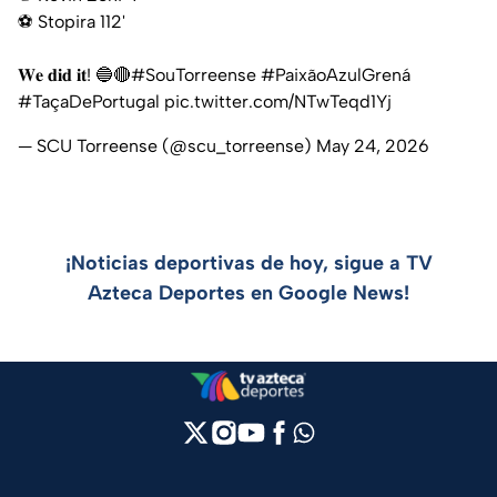
⚽️ Stopira 112'
𝐖𝐞 𝐝𝐢𝐝 𝐢𝐭! 🔵🔴
#SouTorreense
#PaixãoAzulGrená
#TaçaDePortugal
pic.twitter.com/NTwTeqd1Yj
— SCU Torreense (@scu_torreense)
May 24, 2026
¡Noticias deportivas de hoy, sigue a TV
Azteca Deportes en Google News!