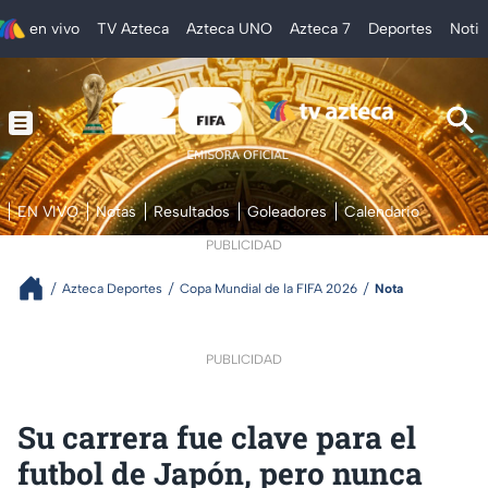
en vivo
TV Azteca
Azteca UNO
Azteca 7
Deportes
Notic
EN VIVO
Notas
Resultados
Goleadores
Calendario
PUBLICIDAD
Azteca Deportes
Copa Mundial de la FIFA 2026
Nota
PUBLICIDAD
Su carrera fue clave para el
futbol de Japón, pero nunca