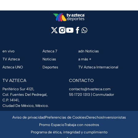
en vivo
Azteca 7
adn Noticias
TV Azteca
Noticias
a más +
Azteca UNO
Deportes
TV Azteca Internacional
TV AZTECA
CONTACTO
Periférico Sur 4121,
contacto@tvazteca.com
Col. Fuentes Del Pedregal,
55 1720 1313
| Conmutador
C.P. 14141,
Ciudad De México, México.
Aviso de privacidad
Preferencias de Cookies
Derechos
Inversionistas
Promo Espacio
Trabaja con nosotros
Programa de ética, integridad y cumplimiento