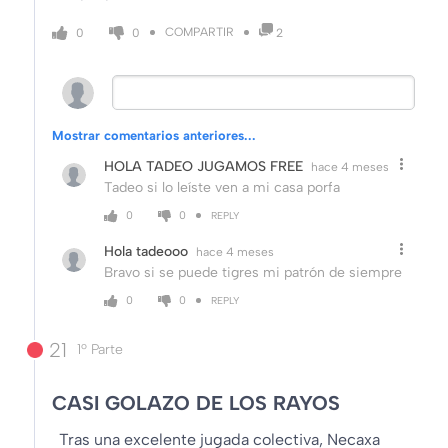
COMPARTIR
0
0
2
Mostrar comentarios anteriores...
HOLA TADEO JUGAMOS FREE
hace 4 meses
Tadeo si lo leíste ven a mi casa porfa
0
0
REPLY
Hola tadeooo
hace 4 meses
Bravo si se puede tigres mi patrón de siempre
0
0
REPLY
21
1º Parte
CASI GOLAZO DE LOS RAYOS
Tras una excelente jugada colectiva, Necaxa