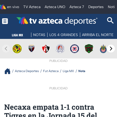
en vivo
TV Azteca
Azteca UNO
Azteca 7
Deportes
Notic
NOTAS
LOS 4 GRANDES
ARRIBA EL NORTE
PUBLICIDAD
Azteca Deportes
Fut Azteca
Liga MX
Nota
PUBLICIDAD
Necaxa empata 1-1 contra
Tigres en la Jornada 15 del