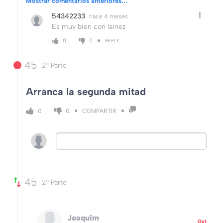
Mostrar comentarios anteriores...
54342233
hace 4 meses
Es muy bien con lainez
0
0
REPLY
45
2º Parte
Arranca la segunda mitad
COMPARTIR
0
0
45
2º Parte
Joaquim
Out