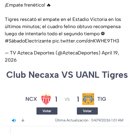
¡Empate frenético! 🔥
Tigres rescató el empate en el Estadio Victoria en los
últimos minutos; el cuadro felino obtuvo recompensa
luego de intentarlo todo el segundo tiempo ⚽️
#SábadoElectrizante
pic.twitter.com/dnKWHE9TH3
— TV Azteca Deportes (@AztecaDeportes)
April 19,
2026
Club Necaxa VS UANL Tigres
1
1
NCX
TIG
VS
Votar
Votar
Última Actualización 
: 
04/19/2026 1:01 AM