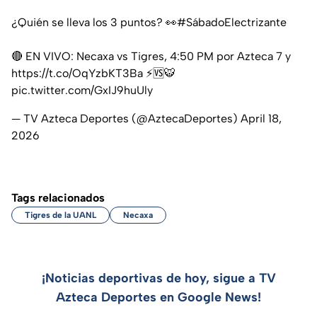
¿Quién se lleva los 3 puntos? 👀
#SábadoElectrizante
🔴 EN VIVO: Necaxa vs Tigres, 4:50 PM por Azteca 7 y
https://t.co/OqYzbKT3Ba
⚡️🆚🐯
pic.twitter.com/GxIJ9huUly
— TV Azteca Deportes (@AztecaDeportes)
April 18,
2026
Tags relacionados
Tigres de la UANL
Necaxa
¡Noticias deportivas de hoy, sigue a TV
Azteca Deportes en Google News!