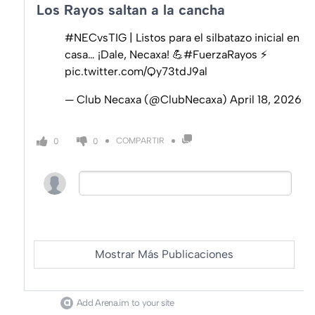
Los Rayos saltan a la cancha
#NECvsTIG
| Listos para el silbatazo inicial en
casa… ¡Dale, Necaxa! 💪
#FuerzaRayos
⚡️
pic.twitter.com/Qy73tdJ9al
— Club Necaxa (@ClubNecaxa)
April 18, 2026
COMPARTIR
0
0
Mostrar Más Publicaciones
Add Arena.im to your site