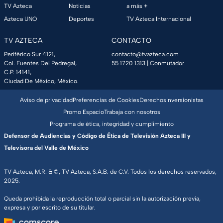
TV Azteca
Noticias
a más +
Azteca UNO
Deportes
TV Azteca Internacional
TV AZTECA
CONTACTO
Periférico Sur 4121,
contacto@tvazteca.com
Col. Fuentes Del Pedregal,
55 1720 1313
| Conmutador
C.P. 14141,
Ciudad De México, México.
Aviso de privacidad
Preferencias de Cookies
Derechos
Inversionistas
Promo Espacio
Trabaja con nosotros
Programa de ética, integridad y cumplimiento
Defensor de Audiencias y Código de Ética de Televisión Azteca III y
Televisora del Valle de México
TV Azteca, M.R. & ©, TV Azteca, S.A.B. de C.V. Todos los derechos reservados,
2025.
Queda prohibida la reproducción total o parcial sin la autorización previa,
expresa y por escrito de su titular.