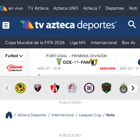
en vivo
TV Azteca
Azteca UNO
Azteca 7
Deportes
Notic
Copa Mundial de la FIFA 2026
Liga MX
Internacional
Box Azte
Futbol
PORTUGAL - PRIMERA DIVISIÓN
GDE
-
-
FAM
VS
AGO 07 - 13:15
MINXMIN
AGO 07 - 17
PUBLICIDAD
Azteca Deportes
Internacional
Leagues Cup
Nota
PUBLICIDAD