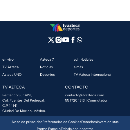
en vivo
Azteca 7
adn Noticias
TV Azteca
Noticias
a más +
Azteca UNO
Deportes
TV Azteca Internacional
TV AZTECA
CONTACTO
Periférico Sur 4121,
contacto@tvazteca.com
Col. Fuentes Del Pedregal,
55 1720 1313
| Conmutador
C.P. 14141,
Ciudad De México, México.
Aviso de privacidad
Preferencias de Cookies
Derechos
Inversionistas
Promo Espacio
Trabaja con nosotros