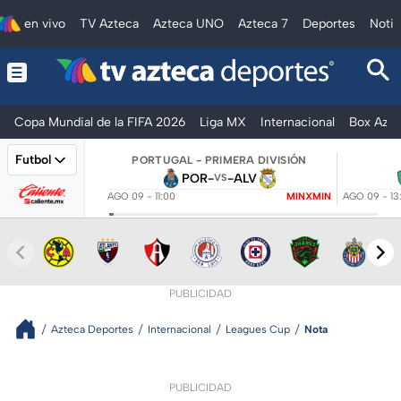
en vivo
TV Azteca
Azteca UNO
Azteca 7
Deportes
Notic
Copa Mundial de la FIFA 2026
Liga MX
Internacional
Box Azte
Futbol
PORTUGAL - PRIMERA DIVISIÓN
POR
-
-
ALV
VS
AGO 09 - 11:00
MINXMIN
AGO 09 - 13
PUBLICIDAD
Azteca Deportes
Internacional
Leagues Cup
Nota
PUBLICIDAD