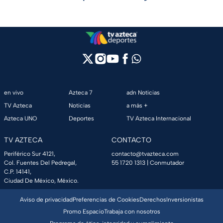
en vivo
Azteca 7
adn Noticias
TV Azteca
Noticias
a más +
Azteca UNO
Deportes
TV Azteca Internacional
TV AZTECA
CONTACTO
Periférico Sur 4121,
contacto@tvazteca.com
Col. Fuentes Del Pedregal,
55 1720 1313
| Conmutador
C.P. 14141,
Ciudad De México, México.
Aviso de privacidad
Preferencias de Cookies
Derechos
Inversionistas
Promo Espacio
Trabaja con nosotros