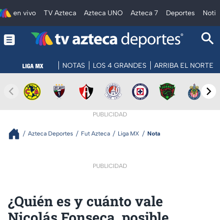
en vivo
TV Azteca
Azteca UNO
Azteca 7
Deportes
Notic
NOTAS
LOS 4 GRANDES
ARRIBA EL NORTE
PUBLICIDAD
Azteca Deportes
Fut Azteca
Liga MX
Nota
PUBLICIDAD
¿Quién es y cuánto vale
Nicolás Fonseca, posible