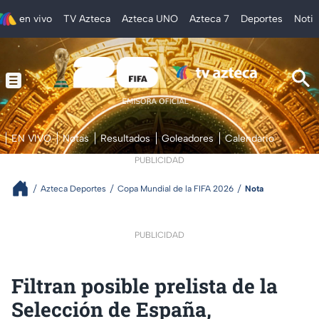
en vivo
TV Azteca
Azteca UNO
Azteca 7
Deportes
Notic
EN VIVO
Notas
Resultados
Goleadores
Calendario
PUBLICIDAD
Azteca Deportes
Copa Mundial de la FIFA 2026
Nota
PUBLICIDAD
Filtran posible prelista de la
Selección de España,