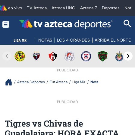
en vivo
TV Azteca
Azteca UNO
Azteca 7
Deportes
Notic
NOTAS
LOS 4 GRANDES
ARRIBA EL NORTE
PUBLICIDAD
Azteca Deportes
Fut Azteca
Liga MX
Nota
PUBLICIDAD
Tigres vs Chivas de
Guadalajara: HORA EXACTA