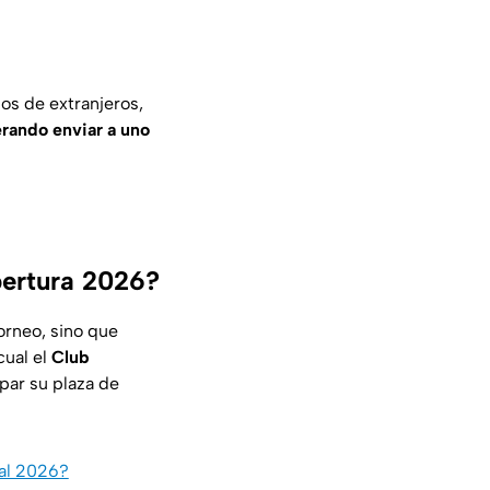
os de extranjeros,
erando enviar a uno
pertura 2026?
orneo, sino que
cual el
Club
par su plaza de
ial 2026?