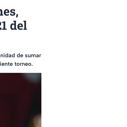
nes,
1 del
tunidad de sumar
iente torneo.