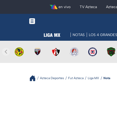
en vivo
TV Azteca
Aztec
NOTAS
LOS 4 GRANDE
Azteca Deportes
Fut Azteca
Liga MX
Nota