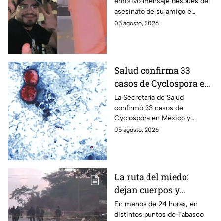
emotivo mensaje después del
Alejandro Fierro al
asesinato de su amigo e
asesinato del
influencer César Gastélum;
05 agosto, 2026
influencer César
mientras “La Beba” también se
Gastélum
enteró del fallecimiento en un
live de TikTok.
Salud confirma 33
casos de Cyclospora en
México: ¿en qué estado
La Secretaría de Salud
confirmó 33 casos de
se reportan los brotes
Cyclospora en México y
de diarrea explosiva?
mantiene investigaciones en
05 agosto, 2026
Guanajuato y Quintana Roo
para determinar el origen de
los contagios.
La ruta del miedo:
dejan cuerpos y
mensajes criminales
En menos de 24 horas, en
distintos puntos de Tabasco
en carreteras de