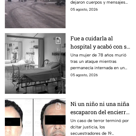
dejaron cuerpos y mensajes
Tabasco en un solo día
criminales en varias carreteras
05 agosto, 2026
del estado aterrorizando a los
habitantes. El gobierno no
puede controlar la crisis de
violencia.
Fue a cuidarla al
hospital y acabó con su
vida: Hombre habría
Una mujer de 78 años murió
tras un ataque mientras
asfixiado a su suegra
permanecía internada en un
mientras estaba
hospital de Veracruz;
05 agosto, 2026
internada en Veracruz
investigan a su yerno por
presuntamente haberla
asfixiado.
Ni un niño ni una niña
escaparon del encierro:
así cayó la pareja que
Un caso de terror terminó por
dcitar justicia, los
retenía a 19 migrantes
secuestradores de 19