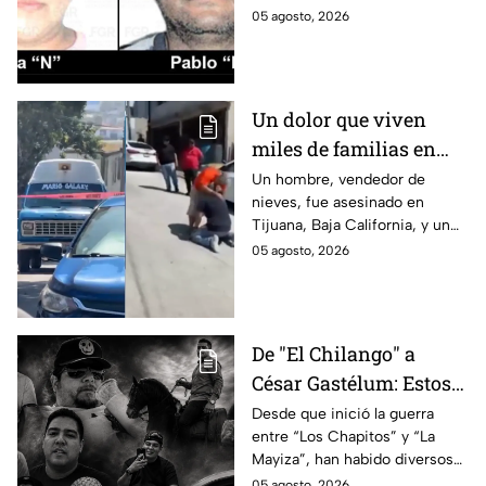
en Puebla
migrantes recibieron una
05 agosto, 2026
sentencia en Puebla; esto es lo
que se sabe.
Un dolor que viven
miles de familias en
México: Así se
Un hombre, vendedor de
nieves, fue asesinado en
enteraron los
Tijuana, Baja California, y un
familiares de un
reportero captó el momento
05 agosto, 2026
vendedor de nieves de
en que su familia se enteró de
su asesinato en
la terrible noticia.
Tijuana, Baja California
De "El Chilango" a
César Gastélum: Estos
son los 10 influencers
Desde que inició la guerra
entre “Los Chapitos” y “La
asesinados por la
Mayiza”, han habido diversos
guerra entre "Los
asesinatos, entre ellos los de
05 agosto, 2026