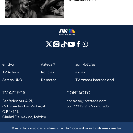
Chapitos" y "La Mayiza"
10 influencers que incluyen a
César Gastélum.
en vivo
Azteca 7
adn Noticias
TV Azteca
Noticias
a más +
Azteca UNO
Deportes
TV Azteca Internacional
TV AZTECA
CONTACTO
Periférico Sur 4121,
contacto@tvazteca.com
Col. Fuentes Del Pedregal,
55 1720 1313
| Conmutador
C.P. 14141,
Ciudad De México, México.
Aviso de privacidad
Preferencias de Cookies
Derechos
Inversionistas