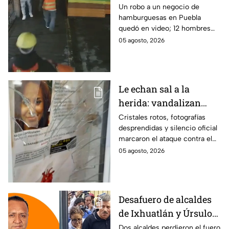
robo planeado: Así
Un robo a un negocio de
hamburguesas en Puebla
saquearon negocio de
quedó en video; 12 hombres
hamburguesas en
habrían fingido ser
05 agosto, 2026
Puebla
trabajadores del gobierno
antes de entrar, golpear al
dueño y saquearlo.
Le echan sal a la
herida: vandalizan
memorial de
Cristales rotos, fotografías
desprendidas y silencio oficial
desaparecidos en
marcaron el ataque contra el
Veracruz en medio de
memorial de desaparecidos,
05 agosto, 2026
crisis
un espacio dedicado a quienes
siguen sin ser localizados.
Desafuero de alcaldes
de Ixhuatlán y Úrsulo
Galván: uno de ellos
Dos alcaldes perdieron el fuero