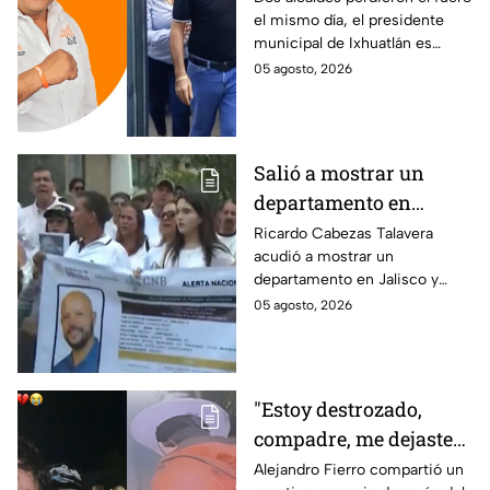
el mismo día, el presidente
está implicado en el
municipal de Ixhuatlán es
asesinato de la
investigado por el secuestro y
05 agosto, 2026
periodista Roxana
asesinato de la periodista
Guzmán
Roxana Guzmán en Veracruz.
Salió a mostrar un
departamento en
Zapopan y no volvió a
Ricardo Cabezas Talavera
acudió a mostrar un
casa: Buscan a Ricardo
departamento en Jalisco y
Cabezas Talavera en
después desapareció;
05 agosto, 2026
Jalisco
autoridades mantienen su
búsqueda mientras colegas
refuerzan su seguridad.
"Estoy destrozado,
compadre, me dejaste":
Así reaccionó
Alejandro Fierro compartió un