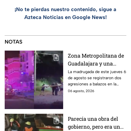
¡No te pierdas nuestro contenido, sigue a
Azteca Noticias en Google News!
NOTAS
Zona Metropolitana de
Guadalajara y una
jornada de violencia:
La madrugada de este jueves 6
de agosto se registraron dos
Asesinan a balazos a
agresiones a balazos en la
dos hombres en
Zona Metropolitana de
06 agosto, 2026
Tlajomulco y El Salto
Guadalajara, uno en
Tlajomulco y otro en El Salto.
Parecía una obra del
gobierno, pero era un