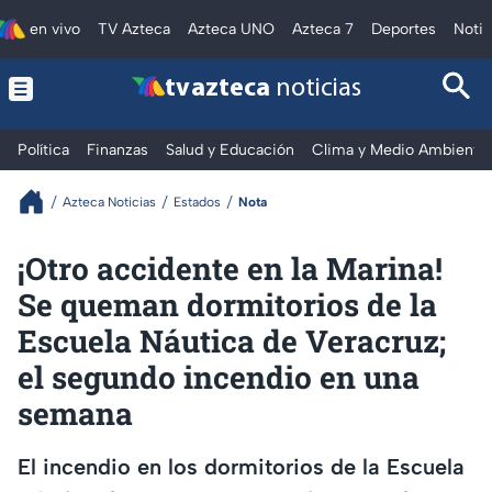
en vivo
TV Azteca
Azteca UNO
Azteca 7
Deportes
Notic
tv azteca
noticias
Política
Finanzas
Salud y Educación
Clima y Medio Ambiente
Azteca Noticias
Estados
Nota
¡Otro accidente en la Marina!
Se queman dormitorios de la
Escuela Náutica de Veracruz;
el segundo incendio en una
semana
El incendio en los dormitorios de la Escuela