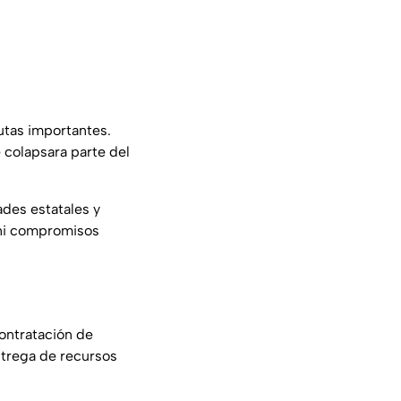
utas importantes.
 colapsara parte del
ades estatales y
 ni compromisos
contratación de
ntrega de recursos