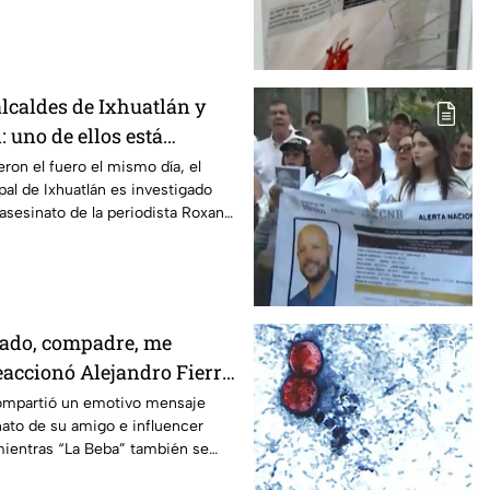
lcaldes de Ixhuatlán y
 uno de ellos está
l asesinato de la
eron el fuero el mismo día, el
al de Ixhuatlán es investigado
oxana Guzmán
 asesinato de la periodista Roxana
uz.
zado, compadre, me
reaccionó Alejandro Fierro
el influencer César
compartió un emotivo mensaje
ato de su amigo e influencer
ientras “La Beba” también se
iento en un live de TikTok.