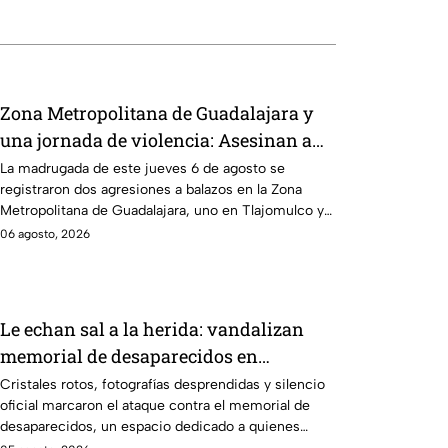
Zona Metropolitana de Guadalajara y
una jornada de violencia: Asesinan a
balazos a dos hombres en Tlajomulco y
La madrugada de este jueves 6 de agosto se
registraron dos agresiones a balazos en la Zona
El Salto
Metropolitana de Guadalajara, uno en Tlajomulco y
otro en El Salto.
06 agosto, 2026
Le echan sal a la herida: vandalizan
memorial de desaparecidos en
Veracruz en medio de crisis
Cristales rotos, fotografías desprendidas y silencio
oficial marcaron el ataque contra el memorial de
desaparecidos, un espacio dedicado a quienes
siguen sin ser localizados.