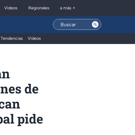
Regionales
Videos
a más +
Tendencias
Videos
an
ones de
ocan
al pide