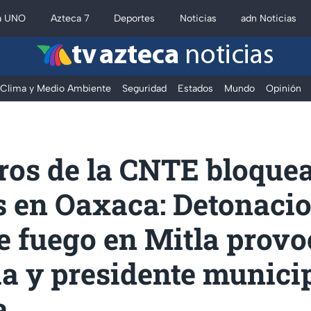
a UNO
Azteca 7
Deportes
Noticias
adn Noticias
tv azteca
noticias
Clima y Medio Ambiente
Seguridad
Estados
Mundo
Opinión
os de la CNTE bloque
s en Oaxaca: Detonaci
e fuego en Mitla prov
a y presidente municip
a