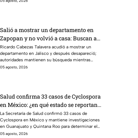
05 agosto, 2026
Salió a mostrar un departamento en
Zapopan y no volvió a casa: Buscan a
Ricardo Cabezas Talavera en Jalisco
Ricardo Cabezas Talavera acudió a mostrar un
departamento en Jalisco y después desapareció;
autoridades mantienen su búsqueda mientras
colegas refuerzan su seguridad.
05 agosto, 2026
Salud confirma 33 casos de Cyclospora
en México: ¿en qué estado se reportan
los brotes de diarrea explosiva?
La Secretaría de Salud confirmó 33 casos de
Cyclospora en México y mantiene investigaciones
en Guanajuato y Quintana Roo para determinar el
origen de los contagios.
05 agosto, 2026