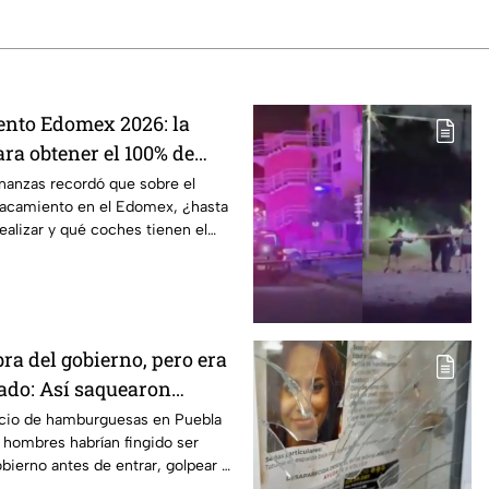
nto Edomex 2026: la
ara obtener el 100% de
inanzas recordó que sobre el
lacamiento en el Edomex, ¿hasta
alizar y qué coches tienen el
o?
ra del gobierno, pero era
ado: Así saquearon
amburguesas en Puebla
cio de hamburguesas en Puebla
 hombres habrían fingido ser
bierno antes de entrar, golpear al