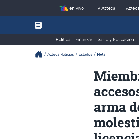
en vivo
TV Azteca
Aztec
Política
Finanzas
Salud y Educación
Azteca Noticias
Estados
Nota
Miembr
acceso
arma d
molesti
licenci