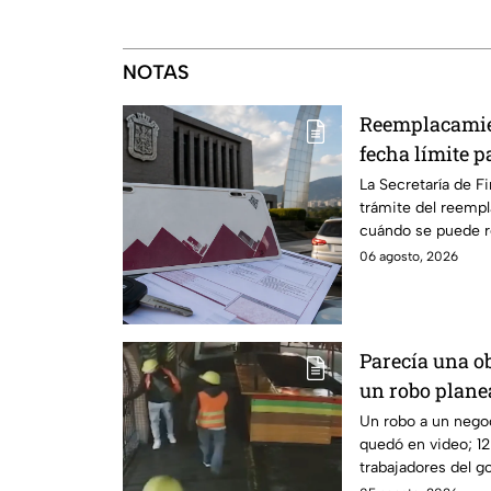
NOTAS
Reemplacamie
fecha límite p
descuento
La Secretaría de F
trámite del reemp
cuándo se puede re
100% de descuent
06 agosto, 2026
Parecía una ob
un robo plane
negocio de h
Un robo a un nego
quedó en video; 12
trabajadores del go
dueño y saquearlo.