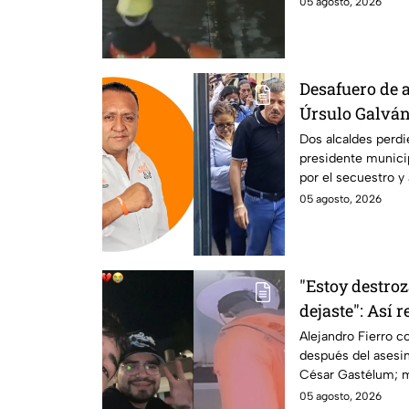
05 agosto, 2026
Desafuero de a
Úrsulo Galván:
implicado en e
Dos alcaldes perdi
presidente municip
periodista R
por el secuestro y
Guzmán en Veracr
05 agosto, 2026
"Estoy destro
dejaste": Así 
al asesinato d
Alejandro Fierro 
después del asesin
Gastélum
César Gastélum; m
enteró del fallecim
05 agosto, 2026