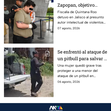
Zapopan, objetivo
prioritario en Playa del
Fiscalía de Quintana Roo
detuvo en Jalisco al presunto
Carmen
autor intelectual de violentos
ataques en fraccionamientos
07 agosto, 2026
de Playa del Carmen.
Se enfrentó al ataque de
un pitbull para salvar a
una menor; hoy lucha
Una mujer quedó grave tras
proteger a una menor del
por su vida en Zapopan
ataque de un pitbull en
Zapopan; la víctima sufrió
06 agosto, 2026
severas mordeduras y existe
riesgo de que pierda un brazo.