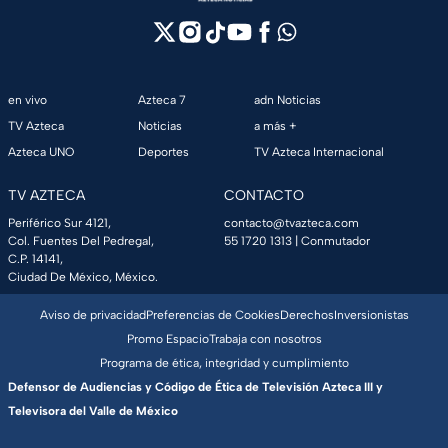
en vivo
Azteca 7
adn Noticias
TV Azteca
Noticias
a más +
Azteca UNO
Deportes
TV Azteca Internacional
TV AZTECA
CONTACTO
Periférico Sur 4121,
contacto@tvazteca.com
Col. Fuentes Del Pedregal,
55 1720 1313
| Conmutador
C.P. 14141,
Ciudad De México, México.
Aviso de privacidad
Preferencias de Cookies
Derechos
Inversionistas
Promo Espacio
Trabaja con nosotros
Programa de ética, integridad y cumplimiento
Defensor de Audiencias y Código de Ética de Televisión Azteca III y
Televisora del Valle de México