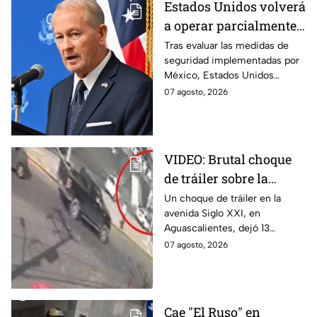
Estados Unidos volverá
a operar parcialmente
en Michoacán tras
Tras evaluar las medidas de
seguridad implementadas por
suspensión por
México, Estados Unidos
motivos de seguridad
reanudará parcialmente sus
07 agosto, 2026
actividades en Michoacán a
partir del 8 de agosto.
VIDEO: Brutal choque
de tráiler sobre la
avenida Siglo XXI en
Un choque de tráiler en la
avenida Siglo XXI, en
Aguascalientes deja
Aguascalientes, dejó 13
varios heridos y
heridos y varios vehículos
07 agosto, 2026
destrozos
destrozados; el conductor fue
detenido tras la carambola.
Cae "El Ruso" en