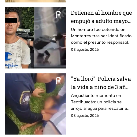
Detienen al hombre que
empujó a adulto mayor
contra tráiler; provocó
Un hombre fue detenido en
Monterrey tras ser identificado
su muerte en
como el presunto responsable
Monterrey
de la muerte de un adulto
08 agosto, 2026
mayor al empujarlo contra un
tráiler.
"Ya lloró": Policía salva
la vida a niño de 3 años
que cayó a un lago en
Angustiante momento en
Teotihuacán: un policía se
Teotihuacán; aplicó
arrojó al agua para rescatar a
RCP (VIDEO)
un pequeño que no respiraba y
08 agosto, 2026
logró revivirlo con maniobras
de RCP.