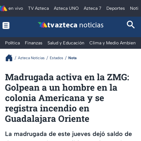
en vivo
TV Azteca
Azteca UNO
Azteca 7
Deportes
Notic
tv azteca
noticias
Política
Finanzas
Salud y Educación
Clima y Medio Ambiente
Azteca Noticias
Estados
Nota
Madrugada activa en la ZMG:
Golpean a un hombre en la
colonia Americana y se
registra incendio en
Guadalajara Oriente
La madrugada de este jueves dejó saldo de