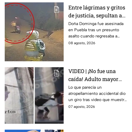
Entre lágrimas y gritos
de justicia, sepultan a
doña Dominga, la
Doña Dominga fue asesinada
en Puebla tras un presunto
abuelita asesinada tras
asalto cuando regresaba a
asalto en Amozoc,
casa; familiares y amigos la
08 agosto, 2026
Puebla
despidieron entre lágrimas y
exigieron justicia.
VIDEO | ¡No fue una
caída! Adulto mayor
muere atropellado por
Lo que parecía un
atropellamiento accidental dio
tráiler; joven lo empujó
un giro tras video que muestra
en Monterrey
cómo un joven empujó a
07 agosto, 2026
adulto mayor antes de ser
arrollado por un tráiler en
Monterrey.