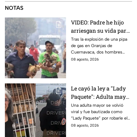
NOTAS
VIDEO: Padre he hijo
arriesgan su vida para
rescatar a sus perritos
Tras la explosión de una pipa
de gas en Granjas de
tras la explosión de
Cuernavaca, dos hombres
pipa de gas en
arriesgaron su vida para volver
08 agosto, 2026
Cuernavaca
por sus perritos y ponerlos a
salvo de la tragedia.
Le cayó la ley a "Lady
Paquete": Adulta mayor
le roba celular a
Una adulta mayor se volvió
viral y fue bautizada como
repartidor y la policía
“Lady Paquete” por robarle el
va por ella a su casa
celular a un repartidor en
08 agosto, 2026
Coacalco, Estado de México.