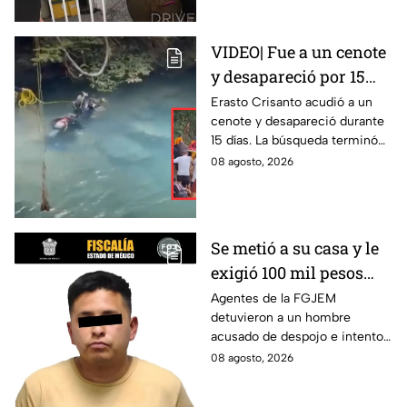
VIDEO| Fue a un cenote
y desapareció por 15
días; así encontraron al
Erasto Crisanto acudió a un
cenote y desapareció durante
pescador Erasto
15 días. La búsqueda terminó
Crisanto
cuando el pescador fue
08 agosto, 2026
localizado con vida. Esto es lo
que se sabe.
Se metió a su casa y le
exigió 100 mil pesos
para devolvérsela; cae
Agentes de la FGJEM
detuvieron a un hombre
otro por despojo en
acusado de despojo e intento
Edomex
de extorsión en el Edomex.
08 agosto, 2026