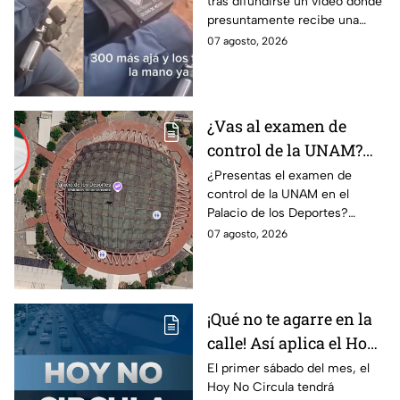
tras difundirse un video donde
a policía y abre
presuntamente recibe una
investigación
transferencia para evitar una
07 agosto, 2026
sanción; Asuntos Internos ya
investiga.
¿Vas al examen de
control de la UNAM?
Así puedes llegar al
¿Presentas el examen de
control de la UNAM en el
Palacio de los Deportes
Palacio de los Deportes?
en Metro, camión y
Consulta cómo llegar en
07 agosto, 2026
Metrobús
Metro, camión y Metrobús y
planea tu traslado con
anticipación.
¡Qué no te agarre en la
calle! Así aplica el Hoy
No Circula el primer
El primer sábado del mes, el
Hoy No Circula tendrá
sábado del mes