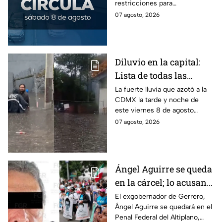
restricciones para
determinados vehículos en la
07 agosto, 2026
CDMX y en el Edomex. Revisa
si puedes tomar las llaves y
arrancar.
Diluvio en la capital:
Lista de todas las
inundaciones en CDMX
La fuerte lluvia que azotó a la
CDMX la tarde y noche de
HOY viernes 7 de
este viernes 8 de agosto
agosto
provocó inundaciones y otras
07 agosto, 2026
afectaciones.
Ángel Aguirre se queda
en la cárcel; lo acusan
de destruir
El exgobernador de Gerrero,
Ángel Aguirre se quedará en el
información del caso
Penal Federal del Altiplano,