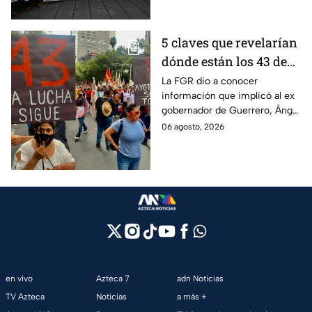
detenciones por el caso.
5 claves que revelarían
dónde están los 43 de
Ayotzinapa tras
La FGR dio a conocer
información que implicó al ex
captura de Ángel
gobernador de Guerrero, Ángel
Aguirre, ex gobernador
Aguirre, quien fue detenido
06 agosto, 2026
de Guerrero
por su presunta relación con el
caso Ayotzinapa.
en vivo
Azteca 7
adn Noticias
TV Azteca
Noticias
a más +