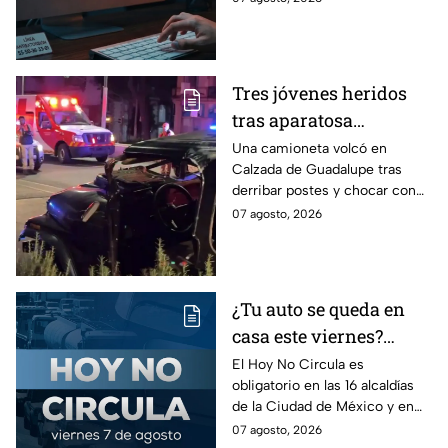
víctima del peligroso
ejecutar comandos y robar
"Clickfix"
información de tu equipo.
Tres jóvenes heridos
tras aparatosa
volcadura en Tepeyac
Una camioneta volcó en
Calzada de Guadalupe tras
Insurgentes y operativo
derribar postes y chocar con
en la Juárez, mientras
un árbol, dejando a tres
07 agosto, 2026
dormía
jóvenes lesionados.
¿Tu auto se queda en
casa este viernes?
Revisa el Hoy No
El Hoy No Circula es
obligatorio en las 16 alcaldías
Circula de este 7 de
de la Ciudad de México y en
agosto
los municipios conurbados del
07 agosto, 2026