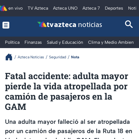
en vivo
TV Azteca
Azteca UNO
Azteca 7
Deportes
Notic
tv azteca
noticias
Política
Finanzas
Salud y Educación
Clima y Medio Ambiente
Azteca Noticias
Seguridad
Nota
Fatal accidente: adulta mayor
pierde la vida atropellada por
camión de pasajeros en la
GAM
Una adulta mayor falleció al ser atropellada
por un camión de pasajeros de la Ruta 18 en