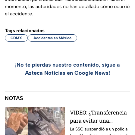
momento, las autoridades no han detallado cómo ocurrió
el accidente.
Tags relacionados
CDMX
Accidentes en México
¡No te pierdas nuestro contenido, sigue a
Azteca Noticias en Google News!
NOTAS
VIDEO: ¿Transferencia
para evitar una
sanción? SSC suspende
La SSC suspendió a un policía