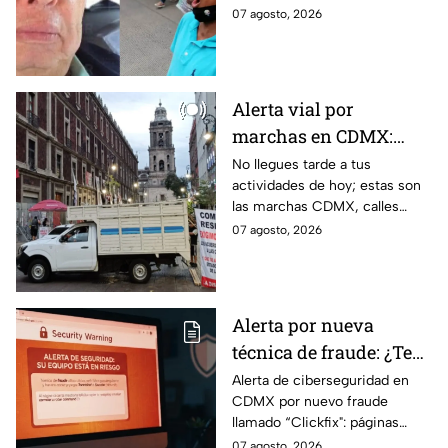
Ayotzinapa
luego de que fue detenido ayer
07 agosto, 2026
en el Estado de México por el
caso Ayotzinapa.
Alerta vial por
marchas en CDMX:
Manifestantes retiran
No llegues tarde a tus
actividades de hoy; estas son
bloqueo en Canela y Eje
las marchas CDMX, calles
3 Sur, colonia Granjas
cerradas y bloqueos que
07 agosto, 2026
México
tomarán las principales
vialidades de la capital.
Alerta por nueva
técnica de fraude: ¿Te
piden copiar códigos
Alerta de ciberseguridad en
CDMX por nuevo fraude
extraños en la PC?
llamado “Clickfix": páginas
Cuidado, podrías ser
falsas que engañan para
07 agosto, 2026