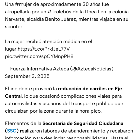
Una
#mujer
de aproximadamente 30 años fue
atropellada por un
#Trolebús
de la Línea 1 en la colonia
Narvarte, alcaldía Benito Juárez, mientras viajaba en su
scooter.
La mujer recibió atención médica en el
lugar.
https://t.co/PrkIJeL77V
pic.twitter.com/spCYMnpPH8
— Fuerza Informativa Azteca (@AztecaNoticias)
September 3, 2025
El incidente provocó la
reducción de carriles en Eje
Central
, lo que ocasionó complicaciones viales para
automovilistas y usuarios del transporte público que
circulaban por la zona durante la hora pico.
Elementos de la
Secretaría de Seguridad Ciudadana
(
SSC
) r
ealizaron labores de abanderamiento y recabaron
información para deslindar responsabilidades. Hasta el