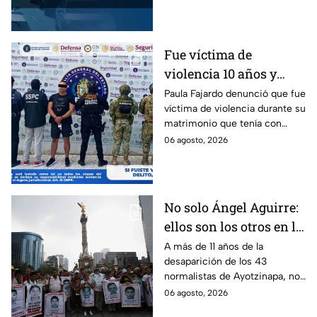
Estado de México.
Fue víctima de
violencia 10 años y
hasta ahora detienen al
Paula Fajardo denunció que fue
víctima de violencia durante su
presunto agresor: el
matrimonio que tenía con
caso de Paula Fajardo
Jorge Francisco “N”, quien fue
06 agosto, 2026
detenido por intento de
feminicidio.
No solo Ángel Aguirre:
ellos son los otros en la
lupa por el caso
A más de 11 años de la
desaparición de los 43
Ayotzinapa
normalistas de Ayotzinapa, no
se ha conocido el paradero de
06 agosto, 2026
los estudiantes a pesar de las