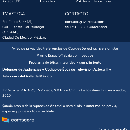
Azteca UNO
Deportes
TV Azteca Internacional
TV AZTECA
CONTACTO
Periférico Sur 4121,
contacto@tvazteca.com
Col. Fuentes Del Pedregal,
55 1720 1313
| Conmutador
C.P. 14141,
Ciudad De México, México.
Aviso de privacidad
Preferencias de Cookies
Derechos
Inversionistas
Promo Espacio
Trabaja con nosotros
Programa de ética, integridad y cumplimiento
Defensor de Audiencias y Código de Ética de Televisión Azteca III y
Televisora del Valle de México
TV Azteca, M.R. & ©, TV Azteca, S.A.B. de C.V. Todos los derechos reservados,
2025.
Queda prohibida la reproducción total o parcial sin la autorización previa,
expresa y por escrito de su titular.