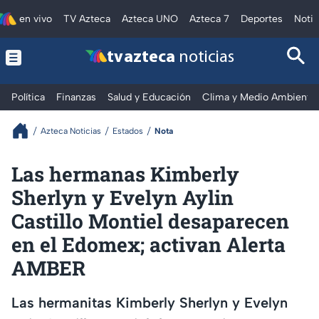
en vivo
TV Azteca
Azteca UNO
Azteca 7
Deportes
Notic
tv azteca
noticias
Política
Finanzas
Salud y Educación
Clima y Medio Ambiente
Azteca Noticias
Estados
Nota
Las hermanas Kimberly
Sherlyn y Evelyn Aylin
Castillo Montiel desaparecen
en el Edomex; activan Alerta
AMBER
Las hermanitas Kimberly Sherlyn y Evelyn