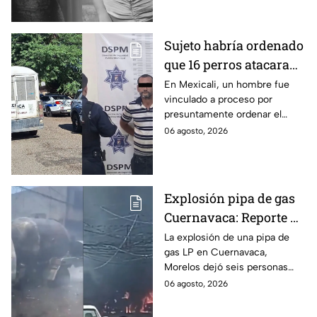
apenas 6 años.
Sujeto habría ordenado
que 16 perros atacaran
a su hermana con
En Mexicali, un hombre fue
vinculado a proceso por
discapacidad en
presuntamente ordenar el
Mexicali, BC
ataque de 16 perros contra su
06 agosto, 2026
hermana, quien tenía
discapacidad auditiva.
Explosión pipa de gas
Cuernavaca: Reporte de
víctimas tras estallido
La explosión de una pipa de
gas LP en Cuernavaca,
en Morelos
Morelos dejó seis personas
hospitalizadas. IMSS informó
06 agosto, 2026
que las pacientes siguen
internadas y aún no hay parte