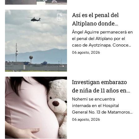
médico.
Así es el penal del
Altiplano donde
permanecerá Ángel
Ángel Aguirre permanecerá en
el penal del Altiplano por el
Aguirre por caso
caso de Ayotzinapa. Conoce
Ayotzinapa
dónde está, cómo es esta
06 agosto, 2026
prisión de máxima seguridad y
su historia.
Investigan embarazo
de niña de 11 años en
Matamoros,
Nohemí se encuentra
internada en el Hospital
Tamaulipas; ¿qué pasó
General No. 13 de Matamoros
con Nohemí?
tras complicaciones por un
06 agosto, 2026
embarazo infantil; la Fiscalía de
Tamaulipas ya investiga.