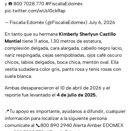
y ☎️ 800 7028 770
#FiscalíaEdoméx
.
pic.twitter.com/wUs10ckRap
— Fiscalía Edoméx (@FiscaliaEdomex)
July 6, 2026
En tanto que su hermana
Kimberly Sherlyun Castillo
Montiel
tiene 11 años, 1.30 metros de estatura,
complexión delgada, cara alargada, cabello negro lacio,
nariz respingada, cejas semipobladas, ojos café oscuro
chicos, labios delgados, boca chica, mentón oval. Ella
vestía sudadera color gris, pants rosa y tenis rosas con
suela blanca.
Ambas desaparecieron el 10 de abril de 2026 y el
reporte fue levantado el
4 de julio de 2025.
📍Tu apoyo es importante, ayúdanos a difundir, cualquier
información para localizar a la siguiente persona
comunícate al 📞800 890 2940 Alerta Amber EDOMEX