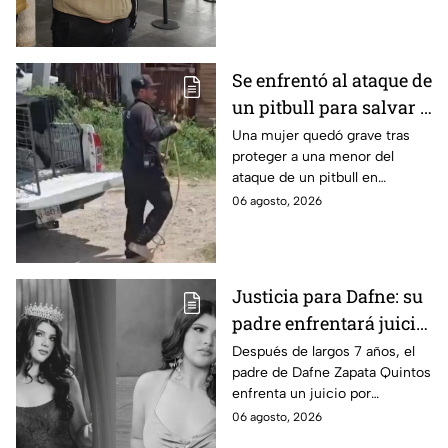
de Playa del Carmen.
Se enfrentó al ataque de
un pitbull para salvar a
una menor; hoy lucha
Una mujer quedó grave tras
proteger a una menor del
por su vida en Zapopan
ataque de un pitbull en
Zapopan; la víctima sufrió
06 agosto, 2026
severas mordeduras y existe
riesgo de que pierda un brazo.
Justicia para Dafne: su
padre enfrentará juicio
por presunto abuso
Después de largos 7 años, el
padre de Dafne Zapata Quintos
cometido en 2019 en
enfrenta un juicio por
Tamaulipas
presuntamente abusar de la
06 agosto, 2026
menor cuando ella tenía