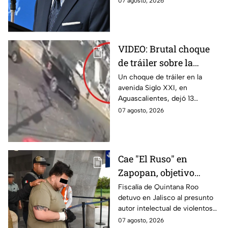
07 agosto, 2026
actividades en Michoacán a
partir del 8 de agosto.
VIDEO: Brutal choque
de tráiler sobre la
avenida Siglo XXI en
Un choque de tráiler en la
avenida Siglo XXI, en
Aguascalientes deja
Aguascalientes, dejó 13
varios heridos y
heridos y varios vehículos
07 agosto, 2026
destrozos
destrozados; el conductor fue
detenido tras la carambola.
Cae "El Ruso" en
Zapopan, objetivo
prioritario en Playa del
Fiscalía de Quintana Roo
detuvo en Jalisco al presunto
Carmen
autor intelectual de violentos
ataques en fraccionamientos
07 agosto, 2026