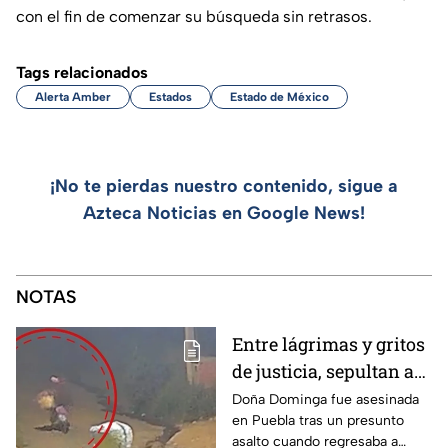
con el fin de comenzar su búsqueda sin retrasos.
Tags relacionados
Alerta Amber
Estados
Estado de México
¡No te pierdas nuestro contenido, sigue a
Azteca Noticias en Google News!
NOTAS
Entre lágrimas y gritos
de justicia, sepultan a
doña Dominga, la
Doña Dominga fue asesinada
en Puebla tras un presunto
abuelita asesinada tras
asalto cuando regresaba a