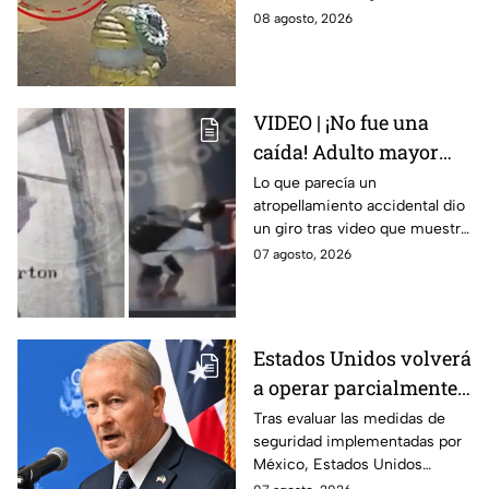
asalto en Amozoc,
casa; familiares y amigos la
08 agosto, 2026
Puebla
despidieron entre lágrimas y
exigieron justicia.
VIDEO | ¡No fue una
caída! Adulto mayor
muere atropellado por
Lo que parecía un
atropellamiento accidental dio
tráiler; joven lo empujó
un giro tras video que muestra
en Monterrey
cómo un joven empujó a
07 agosto, 2026
adulto mayor antes de ser
arrollado por un tráiler en
Monterrey.
Estados Unidos volverá
a operar parcialmente
en Michoacán tras
Tras evaluar las medidas de
seguridad implementadas por
suspensión por
México, Estados Unidos
motivos de seguridad
reanudará parcialmente sus