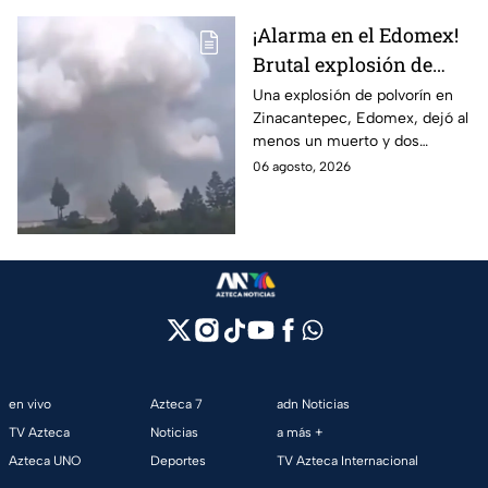
¡Alarma en el Edomex!
Brutal explosión de
polvorín en Santa
Una explosión de polvorín en
Zinacantepec, Edomex, dejó al
María del Monte,
menos un muerto y dos
Zinacantepec; reportan
heridos; autoridades atiende la
06 agosto, 2026
al menos un muerto y
emergencia tras el estallido de
heridos
un taller clandestino.
en vivo
Azteca 7
adn Noticias
TV Azteca
Noticias
a más +
Azteca UNO
Deportes
TV Azteca Internacional