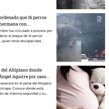
 ordenado que 16 perros
 hermana con
en Mexicali, BC
ombre fue vinculado a proceso por
enar el ataque de 16 perros
, quien tenía discapacidad
l del Altiplano donde
ngel Aguirre por caso
anecerá en el penal del Altiplano
otzinapa. Conoce dónde está,
ión de máxima seguridad y su