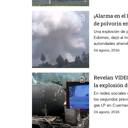
¡Alarma en el
de polvorín e
Zinacantepec;
Una explosión de p
Edomex, dejó al m
muerto y heri
autoridades atiende
de un taller clande
06 agosto, 2026
Revelan VIDE
la explosión d
Cuernavaca, 
En redes sociales 
los segundos previ
gas LP en Cuernav
06 agosto, 2026