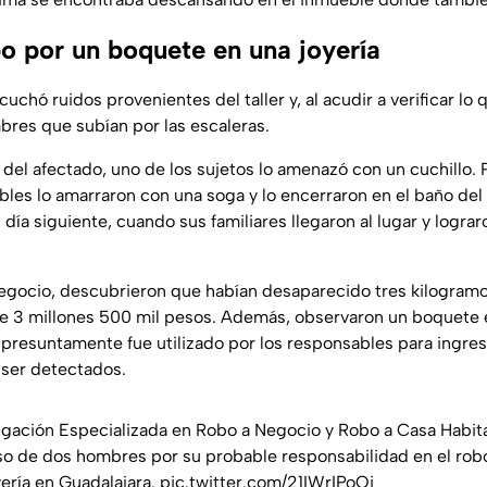
bo por un boquete en una joyería
uchó ruidos provenientes del taller y, al acudir a verificar lo 
bres que subían por las escaleras.
del afectado, uno de los sujetos lo amenazó con un cuchillo. 
les lo amarraron con una soga y lo encerraron en el baño de
día siguiente, cuando sus familiares llegaron al lugar y logra
negocio, descubrieron que habían desaparecido tres kilogramo
 3 millones 500 mil pesos. Además, observaron un boquete 
l presuntamente fue utilizado por los responsables para ingres
 ser detectados.
igación Especializada en Robo a Negocio y Robo a Casa Habit
so de dos hombres por su probable responsabilidad en el robo
ería en Guadalajara.
pic.twitter.com/21IWrIPoOi