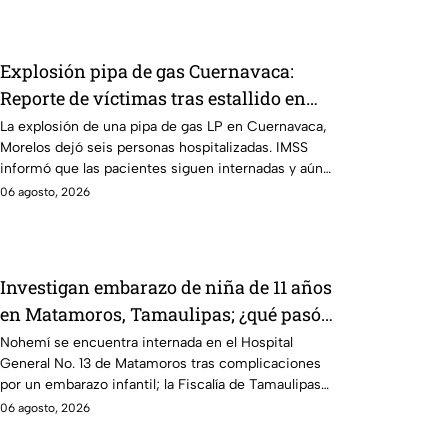
Explosión pipa de gas Cuernavaca:
Reporte de víctimas tras estallido en
Morelos
La explosión de una pipa de gas LP en Cuernavaca,
Morelos dejó seis personas hospitalizadas. IMSS
informó que las pacientes siguen internadas y aún
no hay parte médico.
06 agosto, 2026
Investigan embarazo de niña de 11 años
en Matamoros, Tamaulipas; ¿qué pasó
con Nohemí?
Nohemí se encuentra internada en el Hospital
General No. 13 de Matamoros tras complicaciones
por un embarazo infantil; la Fiscalía de Tamaulipas
ya investiga.
06 agosto, 2026