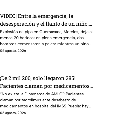
VIDEO| Entre la emergencia, la
desesperación y el llanto de un niño;
adultos desatan pelea tras explosión de
Explosión de pipa en Cuernavaca, Morelos, deja al
menos 20 heridos; en plena emergencia, dos
pipa en Cuernavaca
hombres comenzaron a pelear mientras un niño
lloraba en el lugar.
06 agosto, 2026
¡De 2 mil 200, solo llegaron 285!
Pacientes claman por medicamentos
ante desabasto en IMSS Puebla
“No existe la Dinamarca de AMLO": Pacientes
claman por tacrolimus ante desabasto de
medicamentos en hospital del IMSS Puebla; hay
900 personas están afectadas.
06 agosto, 2026