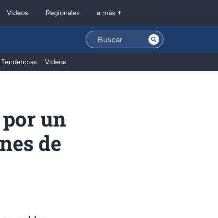
Regionales
Videos
a más +
Tendencias
Videos
 por un
ones de