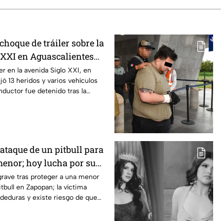
choque de tráiler sobre la
 XXI en Aguascalientes
ridos y destrozos
er en la avenida Siglo XXI, en
jó 13 heridos y varios vehículos
nductor fue detenido tras la
 ataque de un pitbull para
menor; hoy lucha por su
pan
rave tras proteger a una menor
tbull en Zapopan; la víctima
deduras y existe riesgo de que