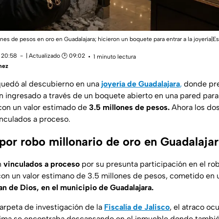
ones de pesos en oro en Guadalajara; hicieron un boquete para entrar a la joyería|E
 20:58
| Actualizado 🕑 09:02
1 minuto lectura
mez
uedó al descubierno en una
joyería de Guadalajara
,
donde pr
n ingresado a través de un boquete abierto en una pared par
 con un valor estimado de
3.5 millones de pesos.
Ahora los do
nculados a proceso.
por robo millonario de oro en Guadalaja
n
vinculados a proceso
por su presunta participación en el ro
con un valor estimano de 3.5 millones de pesos, cometido en
an de Dios, en el municipio de Guadalajara.
arpeta de investigación de la
Fiscalía de Jalisco
, el atraco oc
ctima se encontraba descansando en el inmueble donde tambi