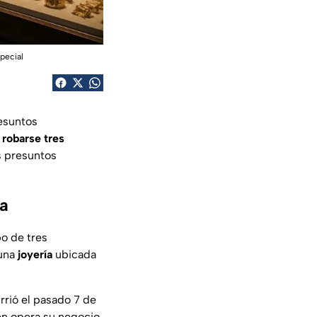
special
esuntos
a
robarse tres
s presuntos
ra
bo de tres
 una
joyería
ubicada
urrió el pasado 7 de
én opera su negocio.