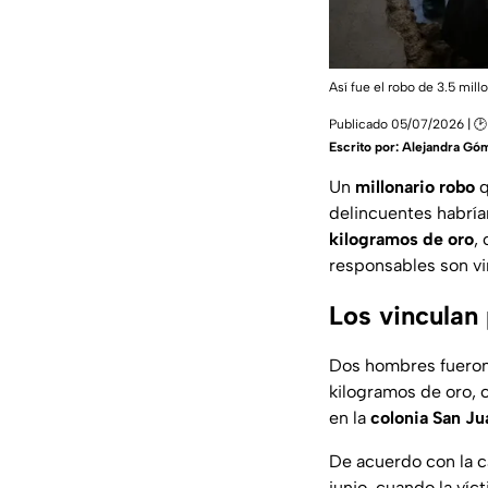
Así fue el robo de 3.5 mill
Publicado 05/07/2026 | 🕑
Escrito por:
Alejandra Gó
Un
millonario robo
q
delincuentes habría
kilogramos de oro
,
responsables son vi
Los vinculan 
Dos hombres fuero
kilogramos de oro, 
en la
colonia San Ju
De acuerdo con la c
junio, cuando la ví