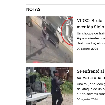
NOTAS
VIDEO: Brutal 
avenida Siglo
deja varios he
Un choque de tráil
Aguascalientes, de
destrozados; el co
carambola.
07 agosto, 2026
Se enfrentó al
salvar a una 
vida en Zapo
Una mujer quedó g
del ataque de un pi
sufrió severas mor
pierda un brazo.
06 agosto, 2026