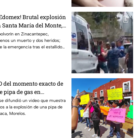
 Edomex! Brutal explosión
n Santa María del Monte,
 reportan al menos un
olvorín en Zinacantepec,
enos un muerto y dos heridos;
dos
 la emergencia tras el estallido
stino.
O del momento exacto de
e pipa de gas en
Morelos
se difundió un video que muestra
os a la explosión de una pipa de
aca, Morelos.