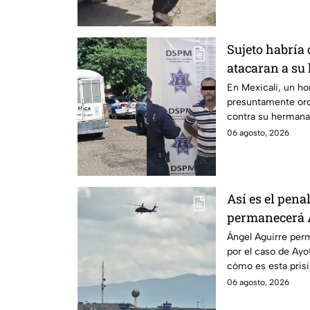
Sujeto habría
atacaran a su
discapacidad 
En Mexicali, un h
presuntamente ord
contra su hermana
auditiva.
06 agosto, 2026
Así es el pena
permanecerá Á
Ayotzinapa
Ángel Aguirre perm
por el caso de Ay
cómo es esta pris
historia.
06 agosto, 2026