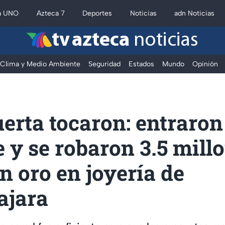
a UNO
Azteca 7
Deportes
Noticias
adn Noticias
tv azteca
noticias
Clima y Medio Ambiente
Seguridad
Estados
Mundo
Opinión
uerta tocaron: entraron
 y se robaron 3.5 mill
n oro en joyería de
ajara