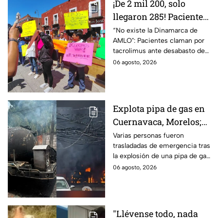
¡De 2 mil 200, solo
llegaron 285! Pacientes
claman por
“No existe la Dinamarca de
AMLO": Pacientes claman por
medicamentos ante
tacrolimus ante desabasto de
desabasto en IMSS
medicamentos en hospital del
06 agosto, 2026
Puebla
IMSS Puebla; hay 900
personas están afectadas.
Explota pipa de gas en
Cuernavaca, Morelos;
se reportan más de 20
Varias personas fueron
trasladadas de emergencia tras
personas con
la explosión de una pipa de gas
quemaduras
cerca de la colonia Las
06 agosto, 2026
Granjas, en Cuernavaca,
Morelos.
"Llévense todo, nada