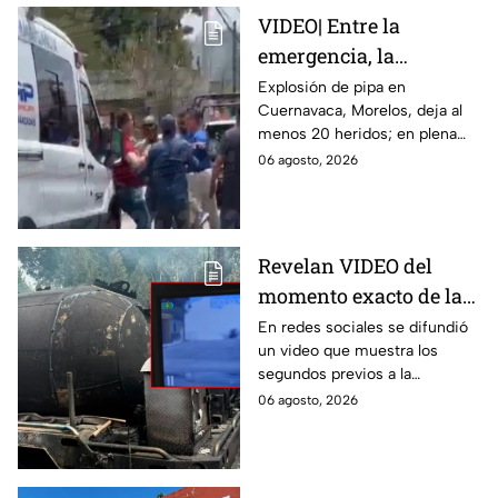
VIDEO| Entre la
emergencia, la
desesperación y el
Explosión de pipa en
Cuernavaca, Morelos, deja al
llanto de un niño;
menos 20 heridos; en plena
adultos desatan pelea
emergencia, dos hombres
06 agosto, 2026
tras explosión de pipa
comenzaron a pelear mientras
en Cuernavaca
un niño lloraba en el lugar.
Revelan VIDEO del
momento exacto de la
explosión de pipa de
En redes sociales se difundió
un video que muestra los
gas en Cuernavaca,
segundos previos a la
Morelos
explosión de una pipa de gas
06 agosto, 2026
LP en Cuernavaca, Morelos.