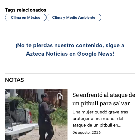
Tags relacionados
Clima en México
Clima y Medio Ambiente
¡No te pierdas nuestro contenido, sigue a
Azteca Noticias en Google News!
NOTAS
Se enfrentó al ataque de
un pitbull para salvar a
una menor; hoy lucha
Una mujer quedó grave tras
proteger a una menor del
por su vida en Zapopan
ataque de un pitbull en
Zapopan; la víctima sufrió
06 agosto, 2026
severas mordeduras y existe