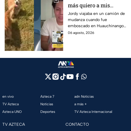
más quiero a mis
perritas": Asaltan a un
Jordy viajaba en un camión de
mudanza cuando fue
joven, vacían sus
emboscado en Huauchinango,
cuentas y le roban a sus
Puebla, Además de quitarle
06 agosto, 2026
mascotas en
sus pertenencias, los
Huauchinango, Puebla
criminales se llevaron a sus
perritas.
en vivo
Azteca 7
adn Noticias
TV Azteca
Noticias
a más +
Azteca UNO
Deportes
TV Azteca Internacional
TV AZTECA
CONTACTO