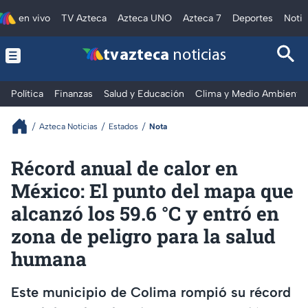
en vivo
TV Azteca
Azteca UNO
Azteca 7
Deportes
Notic
tv azteca
noticias
Política
Finanzas
Salud y Educación
Clima y Medio Ambiente
Azteca Noticias
Estados
Nota
Récord anual de calor en
México: El punto del mapa que
alcanzó los 59.6 °C y entró en
zona de peligro para la salud
humana
Este municipio de Colima rompió su récord