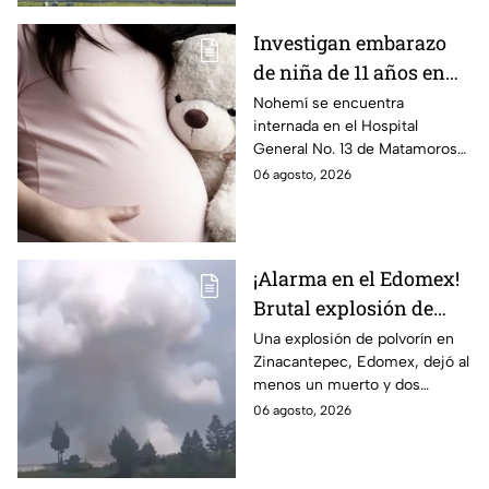
Investigan embarazo
de niña de 11 años en
Matamoros,
Nohemí se encuentra
internada en el Hospital
Tamaulipas; ¿qué pasó
General No. 13 de Matamoros
con Nohemí?
tras complicaciones por un
06 agosto, 2026
embarazo infantil; la Fiscalía de
Tamaulipas ya investiga.
¡Alarma en el Edomex!
Brutal explosión de
polvorín en Santa
Una explosión de polvorín en
Zinacantepec, Edomex, dejó al
María del Monte,
menos un muerto y dos
Zinacantepec; reportan
heridos; autoridades atiende la
06 agosto, 2026
al menos un muerto y
emergencia tras el estallido de
heridos
un taller clandestino.