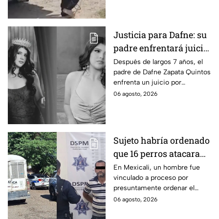
riesgo de que pierda un brazo.
Justicia para Dafne: su
padre enfrentará juicio
por presunto abuso
Después de largos 7 años, el
padre de Dafne Zapata Quintos
cometido en 2019 en
enfrenta un juicio por
Tamaulipas
presuntamente abusar de la
06 agosto, 2026
menor cuando ella tenía
apenas 6 años.
Sujeto habría ordenado
que 16 perros atacaran
a su hermana con
En Mexicali, un hombre fue
vinculado a proceso por
discapacidad en
presuntamente ordenar el
Mexicali, BC
ataque de 16 perros contra su
06 agosto, 2026
hermana, quien tenía
discapacidad auditiva.