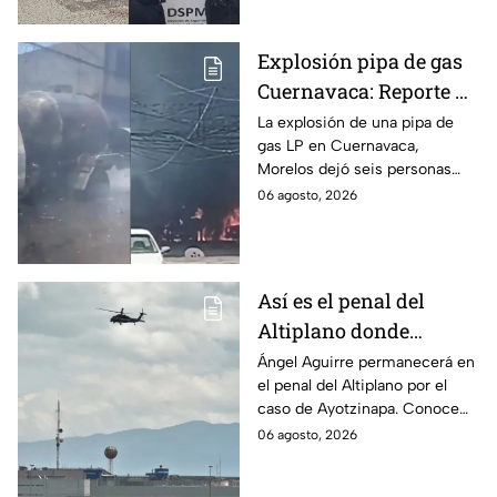
Explosión pipa de gas
Cuernavaca: Reporte de
víctimas tras estallido
La explosión de una pipa de
gas LP en Cuernavaca,
en Morelos
Morelos dejó seis personas
hospitalizadas. IMSS informó
06 agosto, 2026
que las pacientes siguen
internadas y aún no hay parte
médico.
Así es el penal del
Altiplano donde
permanecerá Ángel
Ángel Aguirre permanecerá en
el penal del Altiplano por el
Aguirre por caso
caso de Ayotzinapa. Conoce
Ayotzinapa
dónde está, cómo es esta
06 agosto, 2026
prisión de máxima seguridad y
su historia.