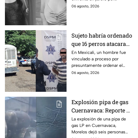
Tamaulipas
presuntamente abusar de la
06 agosto, 2026
menor cuando ella tenía
apenas 6 años.
Sujeto habría ordenado
que 16 perros atacaran
a su hermana con
En Mexicali, un hombre fue
vinculado a proceso por
discapacidad en
presuntamente ordenar el
Mexicali, BC
ataque de 16 perros contra su
06 agosto, 2026
hermana, quien tenía
discapacidad auditiva.
Explosión pipa de gas
Cuernavaca: Reporte de
víctimas tras estallido
La explosión de una pipa de
gas LP en Cuernavaca,
en Morelos
Morelos dejó seis personas