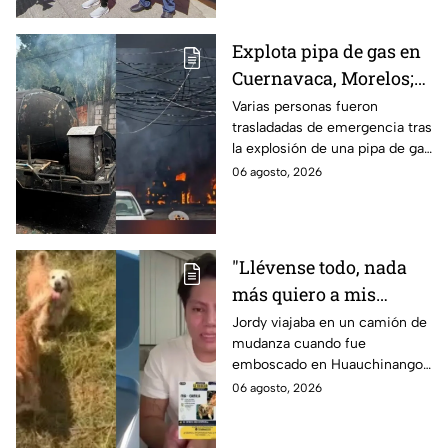
Explota pipa de gas en
Cuernavaca, Morelos;
se reportan más de 20
Varias personas fueron
trasladadas de emergencia tras
personas con
la explosión de una pipa de gas
quemaduras
cerca de la colonia Las
06 agosto, 2026
Granjas, en Cuernavaca,
Morelos.
"Llévense todo, nada
más quiero a mis
perritas": Asaltan a un
Jordy viajaba en un camión de
mudanza cuando fue
joven, vacían sus
emboscado en Huauchinango,
cuentas y le roban a sus
Puebla, Además de quitarle
06 agosto, 2026
mascotas en
sus pertenencias, los
Huauchinango, Puebla
criminales se llevaron a sus