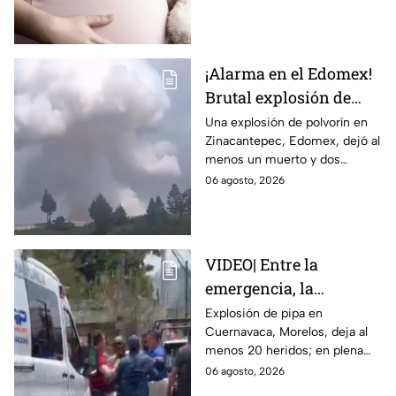
embarazo infantil; la Fiscalía de
Tamaulipas ya investiga.
¡Alarma en el Edomex!
Brutal explosión de
polvorín en Santa
Una explosión de polvorín en
Zinacantepec, Edomex, dejó al
María del Monte,
menos un muerto y dos
Zinacantepec; reportan
heridos; autoridades atiende la
06 agosto, 2026
al menos un muerto y
emergencia tras el estallido de
heridos
un taller clandestino.
VIDEO| Entre la
emergencia, la
desesperación y el
Explosión de pipa en
Cuernavaca, Morelos, deja al
llanto de un niño;
menos 20 heridos; en plena
adultos desatan pelea
emergencia, dos hombres
06 agosto, 2026
tras explosión de pipa
comenzaron a pelear mientras