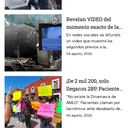
en Cuernavaca
un niño lloraba en el lugar.
Revelan VIDEO del
momento exacto de la
explosión de pipa de
En redes sociales se difundió
un video que muestra los
gas en Cuernavaca,
segundos previos a la
Morelos
explosión de una pipa de gas
06 agosto, 2026
LP en Cuernavaca, Morelos.
¡De 2 mil 200, solo
llegaron 285! Pacientes
claman por
“No existe la Dinamarca de
AMLO": Pacientes claman por
medicamentos ante
tacrolimus ante desabasto de
desabasto en IMSS
medicamentos en hospital del
06 agosto, 2026
Puebla
IMSS Puebla; hay 900
personas están afectadas.