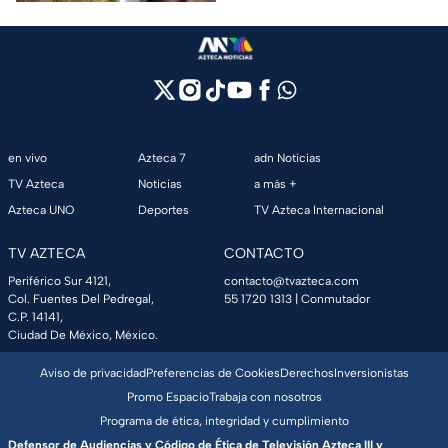
perritas.
en vivo
Azteca 7
adn Noticias
TV Azteca
Noticias
a más +
Azteca UNO
Deportes
TV Azteca Internacional
TV AZTECA
CONTACTO
Periférico Sur 4121,
contacto@tvazteca.com
Col. Fuentes Del Pedregal,
55 1720 1313
| Conmutador
C.P. 14141,
Ciudad De México, México.
Aviso de privacidad
Preferencias de Cookies
Derechos
Inversionistas
Promo Espacio
Trabaja con nosotros
Programa de ética, integridad y cumplimiento
Defensor de Audiencias y Código de Ética de Televisión Azteca III y