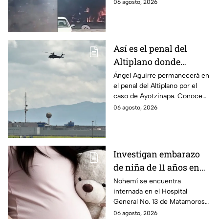
hospitalizadas. IMSS informó
06 agosto, 2026
que las pacientes siguen
internadas y aún no hay parte
médico.
Así es el penal del
Altiplano donde
permanecerá Ángel
Ángel Aguirre permanecerá en
el penal del Altiplano por el
Aguirre por caso
caso de Ayotzinapa. Conoce
Ayotzinapa
dónde está, cómo es esta
06 agosto, 2026
prisión de máxima seguridad y
su historia.
Investigan embarazo
de niña de 11 años en
Matamoros,
Nohemí se encuentra
internada en el Hospital
Tamaulipas; ¿qué pasó
General No. 13 de Matamoros
con Nohemí?
tras complicaciones por un
06 agosto, 2026