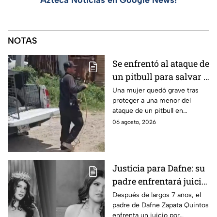
Azteca Noticias en Google News!
NOTAS
Se enfrentó al ataque de
un pitbull para salvar a
una menor; hoy lucha
Una mujer quedó grave tras
proteger a una menor del
por su vida en Zapopan
ataque de un pitbull en
Zapopan; la víctima sufrió
06 agosto, 2026
severas mordeduras y existe
riesgo de que pierda un brazo.
Justicia para Dafne: su
padre enfrentará juicio
por presunto abuso
Después de largos 7 años, el
padre de Dafne Zapata Quintos
cometido en 2019 en
enfrenta un juicio por