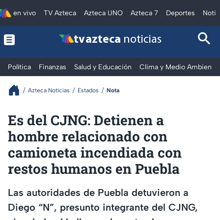
en vivo
TV Azteca
Azteca UNO
Azteca 7
Deportes
Notic
tv azteca
noticias
Política
Finanzas
Salud y Educación
Clima y Medio Ambiente
Azteca Noticias
Estados
Nota
Es del CJNG: Detienen a
hombre relacionado con
camioneta incendiada con
restos humanos en Puebla
Las autoridades de Puebla detuvieron a
Diego “N”, presunto integrante del CJNG,