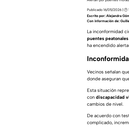
Alertan por puentes morado
Publicado 16/05/2026 | 🕑 
Escrito por:
Alejandra Gó
Con información de: Guil
La inconformidad ci
puentes peatonale
ha encendido alerta
Inconformida
Vecinos señalan que
donde aseguran que
Esta situación repr
con
discapacidad vi
cambios de nivel.
De acuerdo con test
complicado, increme