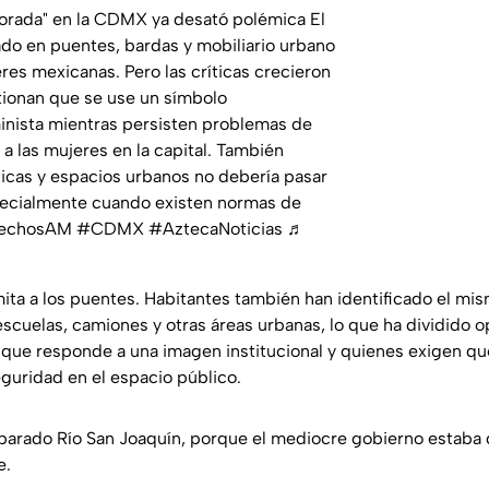
morada" en la CDMX ya desató polémica El
ado en puentes, bardas y mobiliario urbano
eres mexicanas. Pero las críticas crecieron
tionan que se use un símbolo
inista mientras persisten problemas de
 a las mujeres en la capital. También
ticas y espacios urbanos no debería pasar
especialmente cuando existen normas de
echosAM
#CDMX
#AztecaNoticias
♬
mita a los puentes. Habitantes también han identificado el mi
escuelas, camiones y otras áreas urbanas, lo que ha dividido o
que responde a una imagen institucional y quienes exigen que
eguridad en el espacio público.
 parado Río San Joaquín, porque el mediocre gobierno estaba q
e.