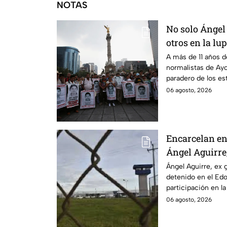
NOTAS
No solo Ángel 
otros en la lu
A más de 11 años d
normalistas de Ayo
paradero de los es
detenciones por el
06 agosto, 2026
Encarcelan en 
Ángel Aguirre
Guerrero por 
Ángel Aguirre, ex 
detenido en el Ed
participación en l
normalistas de Ayo
06 agosto, 2026