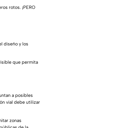
eros rotos. ¡PERO
l diseño y los
visible que permita
ntan a posibles
ón vial debe utilizar
mitar zonas
públicas de la