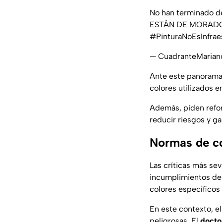
No han terminado de
ESTÁN DE MORADO
#PinturaNoEsInfra
— CuadranteMariano
Ante este panorama,
colores utilizados e
Además, piden reforz
reducir riesgos y g
Normas de co
Las críticas más se
incumplimientos de
colores específicos 
En este contexto, e
peligrosas. El
docto