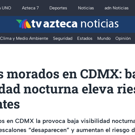
a UNO
Azteca 7
Deportes
Noticias
adn Noticias
tv azteca
noticias
Clima y Medio Ambiente
Seguridad
Estados
Mundo
Opinión
s morados en CDMX: b
idad nocturna eleva ri
ntes
s en CDMX la provoca baja visibilidad nocturn
 escalones “desaparecen” y aumentan el riesgo d