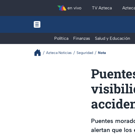
en vivo
TV Azteca
Aztec
Política
Finanzas
Salud y Educación
Azteca Noticias
Seguridad
Nota
Puente
visibil
accide
Puentes morado
alertan que los