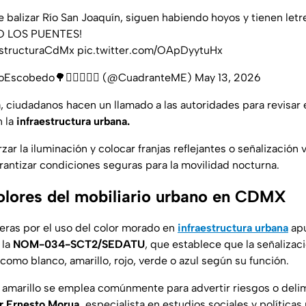
 balizar Río San Joaquín, siguen habiendo hoyos y tienen letr
 LOS PUENTES!
estructuraCdMx
pic.twitter.com/OApDyytuHx
Escobedo🌳🚴‍♀️🚶🏻‍♂️ (@CuadranteME)
May 13, 2026
 ciudadanos hacen un llamado a las autoridades para revisar e
n la
infraestructura urbana.
ar la iluminación y colocar franjas reflejantes o señalización 
arantizar condiciones seguras para la movilidad nocturna.
lores del mobiliario urbano en CDMX
veras por el uso del color morado en
infraestructura urbana
apu
 la
NOM-034-SCT2/SEDATU
, que establece que la señalizaci
como blanco, amarillo, rojo, verde o azul según su función.
l amarillo se emplea comúnmente para advertir riesgos o deli
r Ernesto Morua,
especialista en estudios sociales y políticas 