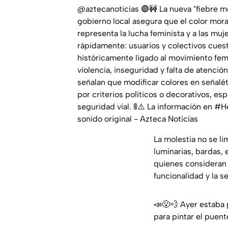
@aztecanoticias
🟣🚧 La nueva "fiebre 
gobierno local asegura que el color mor
representa la lucha feminista y a las muj
rápidamente: usuarios y colectivos cues
históricamente ligado al movimiento fem
violencia, inseguridad y falta de atención
señalan que modificar colores en señalé
por criterios políticos o decorativos, 
seguridad vial. 🚦⚠️ La información en
#H
sonido original - Azteca Noticias
La molestia no se li
luminarias, bardas, 
quienes consideran 
funcionalidad y la s
📣😮‍💨 Ayer estaba
para pintar el puent