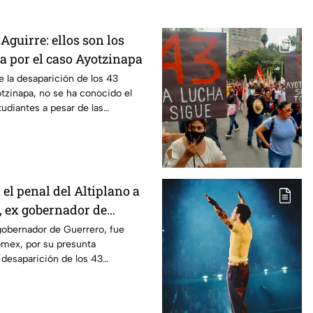
Aguirre: ellos son los
pa por el caso Ayotzinapa
e la desaparición de los 43
tzinapa, no se ha conocido el
tudiantes a pesar de las
 caso.
el penal del Altiplano a
, ex gobernador de
caso Ayotzinapa
gobernador de Guerrero, fue
omex, por su presunta
a desaparición de los 43
tzinapa.