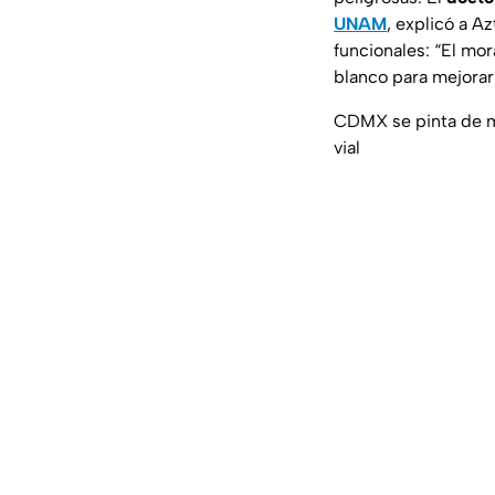
UNAM
, explicó a A
funcionales:
“El mor
blanco para mejorar 
CDMX se pinta de mo
vial