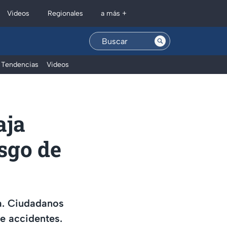
Regionales
Videos
a más +
Tendencias
Videos
aja
esgo de
a. Ciudadanos
e accidentes.