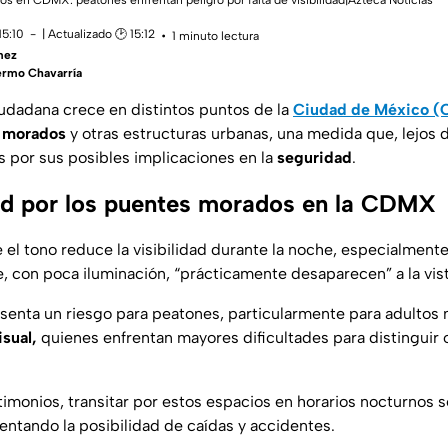
s en CDMX: peatones enfrentan peligro por falta de visibilidad|Azteca Noticias
15:10
| Actualizado 🕑 15:12
1 minuto lectura
mez
lermo Chavarría
udadana crece en distintos puntos de la
Ciudad de México 
s morados
y otras estructuras urbanas, una medida que, lejos d
s por sus posibles implicaciones en la
seguridad
.
d por los puentes morados en la CDMX
 el tono reduce la visibilidad durante la noche, especialmente
, con poca iluminación,
“prácticamente desaparecen”
a la vis
esenta un riesgo para peatones, particularmente para adultos
sual,
quienes enfrentan mayores dificultades para distinguir or
imonios, transitar por estos espacios en horarios nocturnos s
ntando la posibilidad de caídas y accidentes.