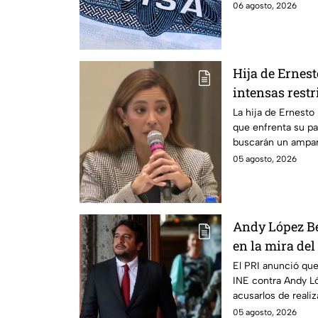
aplica.
06 agosto, 2026
Hija de Ernes
intensas restr
buscan que sa
La hija de Ernesto
que enfrenta su pa
buscarán un ampar
en prisión domicili
05 agosto, 2026
Andy López Be
en la mira del
anticipados 
El PRI anunció que
INE contra Andy Ló
acusarlos de reali
campaña.
05 agosto, 2026