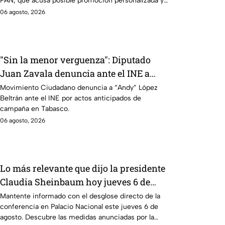
PAN, que acusa posible promoción personalizada y
hasta peculado.
06 agosto, 2026
"Sin la menor verguenza": Diputado
Juan Zavala denuncia ante el INE a
Andy López Beltrán por campaña
Movimiento Ciudadano denuncia a “Andy” López
Beltrán ante el INE por actos anticipados de
anticipada en Tabasco
campaña en Tabasco.
06 agosto, 2026
Lo más relevante que dijo la presidente
Claudia Sheinbaum hoy jueves 6 de
agosto en la mañanera
Mantente informado con el desglose directo de la
conferencia en Palacio Nacional este jueves 6 de
agosto. Descubre las medidas anunciadas por la