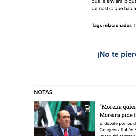
que le enviara lo qu
demostró que había
Tags relacionados
¡No te pie
NOTAS
“Morena quier
Moreira pide 
lineamientos 
El debate por los d
Congreso: Rubén M
escuchar a per