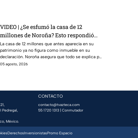
VIDEO | ¿Se esfumó la casa de 12
millones de Noroña? Esto respondió
sobre su declaración patrimonial 2026
La casa de 12 millones que antes aparecía en su
patrimonio ya no figura como inmueble en su
declaración. Noroña asegura que todo se explica por
el crédito.
05 agosto, 2026
CONTACTO
21,
contacto@tvazteca.com
l Pedregal,
55 1720 1313
| Conmutador
co, México.
okies
Derechos
Inversionistas
Promo Espacio