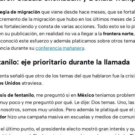
tegia de migración
que viene desde hace meses, que se fortal
ncremento de la migración que hubo en los últimos meses de 
s fortaleciendo y consta de varias acciones. Todo esto se lo pla
 su publicación, en realidad no va a llegar a la
frontera norte
conoció este esfuerzo y además platicamos sobre otros temas
ancia durante su
conferencia mañanera
.
tanilo: eje prioritario durante la llamada
enta señaló que otro de los temas del que hablaron fue la cri
os Unidos
atraviesa.
isis de fentanilo
, me preguntó si en
México
teníamos problem
muy poco y me preguntó por qué. Le dije: Dos temas. Uno, las
nosotros, somos muy unidos. Pero además le platiqué que el
dor
hizo una campaña masiva en escuelas y medios de comunic
l último punto, el presidente electo mostró gran interés y qu