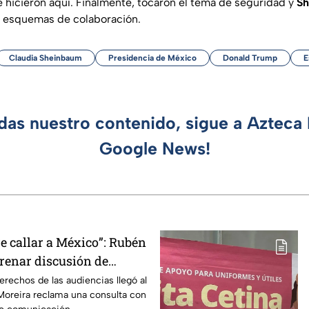
e hicieron aquí. Finalmente, tocaron el tema de seguridad y
Sh
 esquemas de colaboración.
Claudia Sheinbaum
Presidencia de México
Donald Trump
E
rdas nuestro contenido, sigue a Azteca 
Google News!
e callar a México”: Rubén
frenar discusión de
de audiencias hasta
erechos de las audiencias llegó al
oreira reclama una consulta con
iodistas y expertos