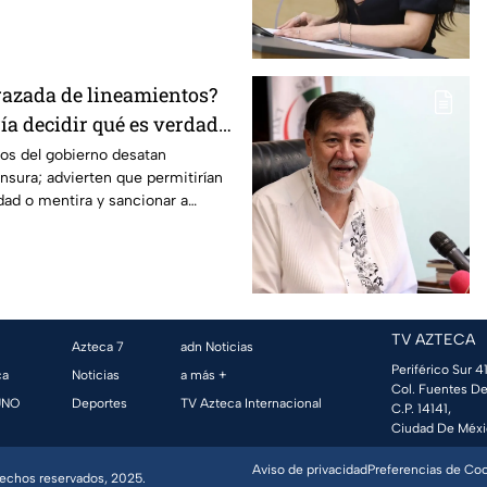
razada de lineamientos?
ía decidir qué es verdad y
advierte Maru Campos
os del gobierno desatan
sura; advierten que permitirían
dad o mentira y sancionar a
TV AZTECA
Azteca 7
adn Noticias
Periférico Sur 41
ca
Noticias
a más +
Col. Fuentes De
UNO
Deportes
TV Azteca Internacional
C.P. 14141,
Ciudad De Méxi
Aviso de privacidad
Preferencias de Co
erechos reservados, 2025.