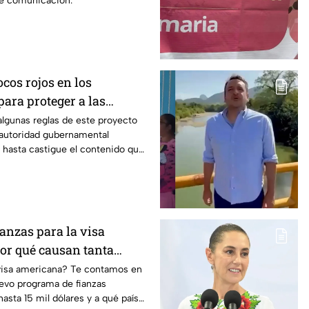
de comunicación.
ocos rojos en los
ara proteger a las
algunas reglas de este proyecto
autoridad gubernamental
y hasta castigue el contenido que
dios.
ianzas para la visa
or qué causan tanta
 visa americana? Te contamos en
uevo programa de fianzas
asta 15 mil dólares y a qué países