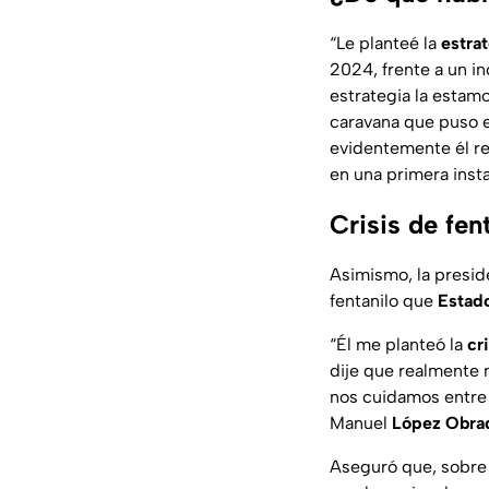
“Le planteé la
estra
2024, frente a un i
estrategia la estamo
caravana que puso en
evidentemente él re
en una primera inst
Crisis de fen
Asimismo, la presid
fentanilo que
Estad
“Él me planteó la
cr
dije que realmente 
nos cuidamos entre 
Manuel
López Obra
Aseguró que, sobre e