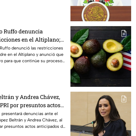
to Ruffo denuncia
icciones en el Altiplano;
lga del penal
 Ruffo denunció las restricciones
dre en el Altiplano y anunció que
o para que continúe su proceso
aria.
ltrán y Andrea Chávez,
 PRI por presuntos actos
de campaña
 presentará denuncias ante el
pez Beltrán y Andrea Chávez, al
zar presuntos actos anticipados de