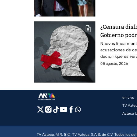
¿Censura disf
Gobierno podr
qué mentira; 
Nuevos lineamient
acusaciones de cen
decidir qué es ver
medios críticos.
05 agosto, 2026
en vivo
TV Azte
Azteca 
TV Azteca, M.R. & ©, TV Azteca, S.A.B. de C.V. Todos los d