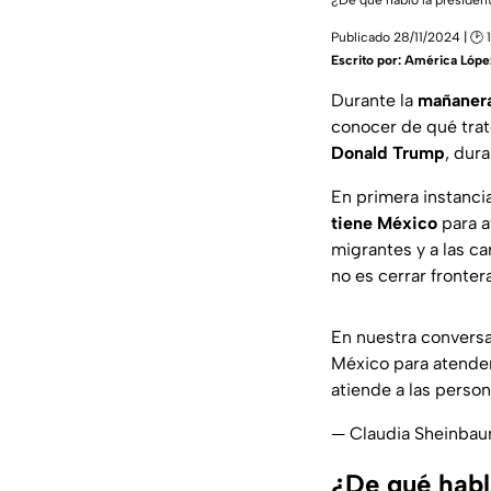
¿De qué habló la preside
Publicado 28/11/2024 | 🕑 1
Escrito por:
América Lópe
Durante la
mañanera
conocer de qué trat
Donald Trump
, dur
En primera instanci
tiene México
para a
migrantes y a las ca
no es cerrar fronter
En nuestra conversa
México para atender
atiende a las person
— Claudia Sheinba
¿De qué hab