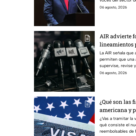
voces del sector 
06 agosto, 2026
AIR advierte f
lineamientos p
audiencias
La AIR señala que 
permiten que una 
supervise, revise 
transmiten los me
06 agosto, 2026
¿Qué son las f
americana y p
controversia?
¿Vas a tramitar la
qué consiste el n
reembolsables de h