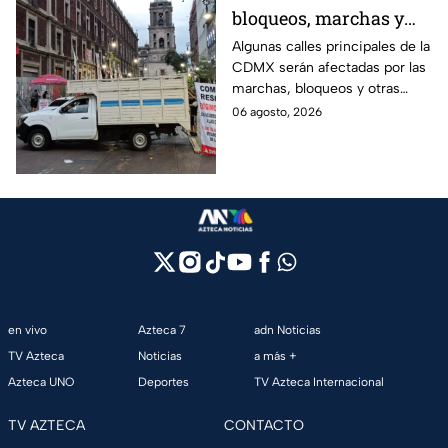
bloqueos, marchas y
lluvias colapsan varias
Algunas calles principales de la
CDMX serán afectadas por las
avenidas
marchas, bloqueos y otras
protestas de este jueves;
06 agosto, 2026
conoce las rutas alternas y
evita el tráfico.
en vivo
Azteca 7
adn Noticias
TV Azteca
Noticias
a más +
Azteca UNO
Deportes
TV Azteca Internacional
TV AZTECA
CONTACTO