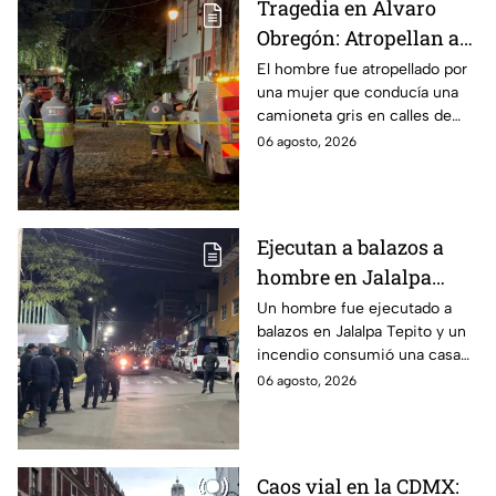
Tragedia en Álvaro
Obregón: Atropellan a
hombre en situación de
El hombre fue atropellado por
una mujer que conducía una
calle y queda prensado
camioneta gris en calles de
en San Ángel, CDMX
San Ángel; la responsable ya
06 agosto, 2026
fue detenida y llevada al
Ministerio Público.
Ejecutan a balazos a
hombre en Jalalpa
Tepito; hay un
Un hombre fue ejecutado a
balazos en Jalalpa Tepito y un
detenido, mientras
incendio consumió una casa
dormía
improvisada en pleno Centro
06 agosto, 2026
Histórico.
Caos vial en la CDMX: