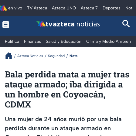
en vivo
TV Azteca
Azteca UNO
Azteca 7
Deportes
Notic
tv azteca
noticias
Política
Finanzas
Salud y Educación
Clima y Medio Ambiente
Azteca Noticias
Seguridad
Nota
Bala perdida mata a mujer tras
ataque armado; iba dirigida a
un hombre en Coyoacán,
CDMX
Una mujer de 24 años murió por una bala
perdida durante un ataque armado en