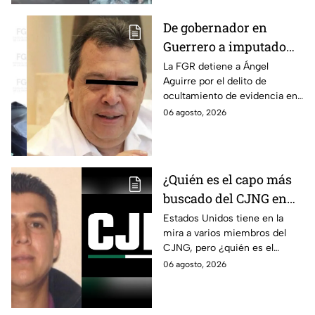
De gobernador en
Guerrero a imputado
por la "Verdad
La FGR detiene a Ángel
Aguirre por el delito de
Histórica"; Así fue como
ocultamiento de evidencia en
Ángel Aguirre obstruyó
el caso Ayotzinapa. Esta es la
06 agosto, 2026
la justicia en caso
línea del tiempo del caso que
Ayotzinapa
ocurrió bajo su gestión en el
estado.
¿Quién es el capo más
buscado del CJNG en
Estados Unidos?
Estados Unidos tiene en la
mira a varios miembros del
CJNG, pero ¿quién es el
miembro más buscado por el
06 agosto, 2026
que ofrecen 25 millones de
dólares?