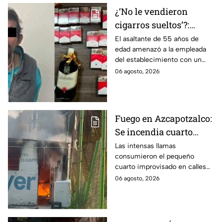
¿‘No le vendieron
cigarros sueltos’?:
Detienen a hombre tras
El asaltante de 55 años de
edad amenazó a la empleada
asaltar una tienda y
del establecimiento con un
llevarse más de 30
arma de fuego, llevándose
06 agosto, 2026
cajetillas en Iztapalapa
cigarros y botellas de alcohol.
Fuego en Azcapotzalco:
Se incendia cuarto
improvisado en la
Las intensas llamas
consumieron el pequeño
Industrial Vallejo;
cuarto improvisado en calles
rompen cadenas para
de Azcapotzalco; bomberos
06 agosto, 2026
combatir las llamas
tuvieron que romper cadenas
para controlar el incendio.