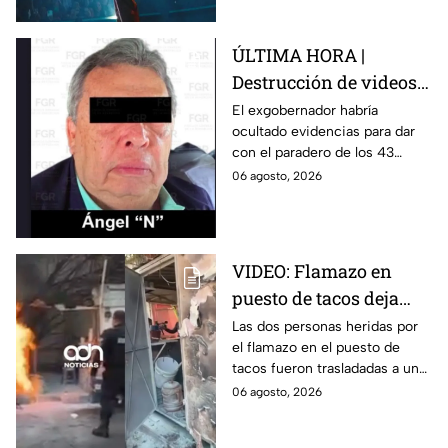
ÚLTIMA HORA |
Destrucción de videos
clave y amenazas a
El exgobernador habría
ocultado evidencias para dar
testigos por parte de
con el paradero de los 43
exgobernador Ángel
estudiantes desaparecidos de
06 agosto, 2026
Aguirre: FGR
Ayotzinapa.
VIDEO: Flamazo en
puesto de tacos deja
dos heridos en CDMX
Las dos personas heridas por
el flamazo en el puesto de
tacos fueron trasladadas a un
hospital para recibir atención
06 agosto, 2026
especializada; su vida no corre
peligro.