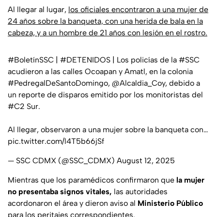
Al llegar al lugar,
los oficiales encontraron a una mujer de
24 años sobre la banqueta, con una herida de bala en la
cabeza, y a un hombre de 21 años con lesión en el rostro.
#BoletínSSC
|
#DETENIDOS
| Los policías de la
#SSC
acudieron a las calles Ocoapan y Amatl, en la colonia
#PedregalDeSantoDomingo
,
@Alcaldia_Coy
, debido a
un reporte de disparos emitido por los monitoristas del
#C2
Sur.
Al llegar, observaron a una mujer sobre la banqueta con…
pic.twitter.com/l4T5b66jSf
— SSC CDMX (@SSC_CDMX)
August 12, 2025
Mientras que los paramédicos confirmaron que
la mujer
no presentaba signos vitales,
las autoridades
acordonaron el área y dieron aviso al
Ministerio Público
para los peritajes correspondientes.