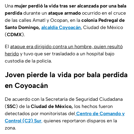
Una
mujer perdió la vida tras ser alcanzada por una bala
perdida
durante un
ataque armado
ocurrido en el cruce
de las calles Amatl y Ocopan, en la
colonia Pedregal de
Santo Domingo,
alcaldía Coyoacán
, Ciudad de México
(
CDMX
).
El
ataque era dirigido contra un hombre, quien resultó
herido
y tuvo que ser trasladado a un hospital bajo
custodia de la policía.
Joven pierde la vida por bala perdida
en Coyoacán
De acuerdo con la Secretaría de Seguridad Ciudadana
(
SSC
) de la
Ciudad de México,
los hechos fueron
detectados por monitoristas del
Centro de Comando y
Control (C2) Sur
,
quienes reportaron disparos en la
zona.