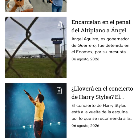
caso Ayotzinapa.
Encarcelan en el penal
del Altiplano a Ángel
Aguirre, ex gobernador
Ángel Aguirre, ex gobernador
de Guerrero, fue detenido en
de Guerrero por caso
el Edomex, por su presunta
Ayotzinapa
participación en la
06 agosto, 2026
desaparición de los 43
normalistas de Ayotzinapa.
¿Lloverá en el concierto
de Harry Styles? El
pronóstico del clima
El concierto de Harry Styles
está a la vuelta de la esquina,
para este viernes en
por lo que se recomienda a las
CDMX
y los fanáticos revisar el clima
06 agosto, 2026
en CDMX antes de salir de
casa.