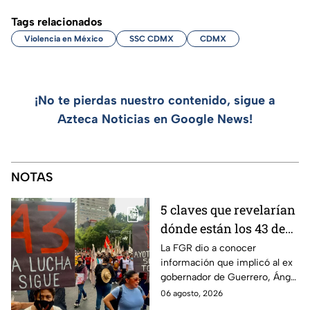
Tags relacionados
Violencia en México
SSC CDMX
CDMX
¡No te pierdas nuestro contenido, sigue a
Azteca Noticias en Google News!
NOTAS
5 claves que revelarían
dónde están los 43 de
Ayotzinapa tras
La FGR dio a conocer
información que implicó al ex
captura de Ángel
gobernador de Guerrero, Ángel
Aguirre, ex gobernador
Aguirre, quien fue detenido
06 agosto, 2026
de Guerrero
por su presunta relación con el