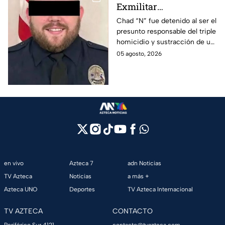
Exmilitar
estadounidense balea a
Chad “N” fue detenido al ser el
presunto responsable del triple
su exfamilia en
homicidio y sustracción de un
boutique, hay tres
menor en Saltillos, ¿por qué
05 agosto, 2026
muertos
razón lo hizo?
en vivo
Azteca 7
adn Noticias
TV Azteca
Noticias
a más +
Azteca UNO
Deportes
TV Azteca Internacional
TV AZTECA
CONTACTO