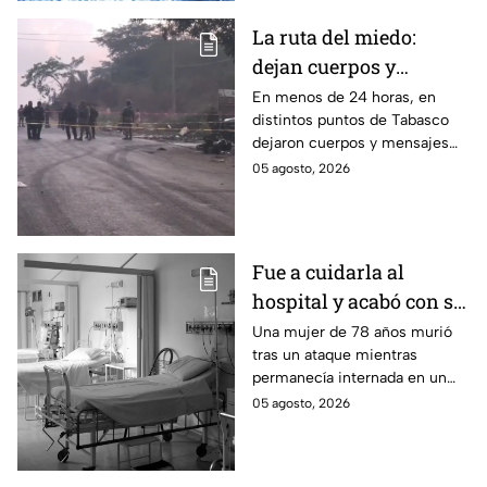
La ruta del miedo:
dejan cuerpos y
mensajes criminales
En menos de 24 horas, en
distintos puntos de Tabasco
en carreteras de
dejaron cuerpos y mensajes
Tabasco en un solo día
criminales en varias carreteras
05 agosto, 2026
del estado aterrorizando a los
habitantes. El gobierno no
puede controlar la crisis de
violencia.
Fue a cuidarla al
hospital y acabó con su
vida: Hombre habría
Una mujer de 78 años murió
tras un ataque mientras
asfixiado a su suegra
permanecía internada en un
mientras estaba
hospital de Veracruz;
05 agosto, 2026
internada en Veracruz
investigan a su yerno por
presuntamente haberla
asfixiado.