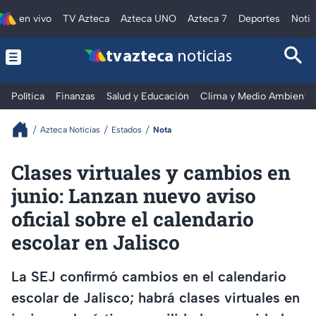
en vivo
TV Azteca
Azteca UNO
Azteca 7
Deportes
Notic
tv azteca
noticias
Política
Finanzas
Salud y Educación
Clima y Medio Ambiente
Azteca Noticias
Estados
Nota
Clases virtuales y cambios en
junio: Lanzan nuevo aviso
oficial sobre el calendario
escolar en Jalisco
La SEJ confirmó cambios en el calendario
escolar de Jalisco; habrá clases virtuales en