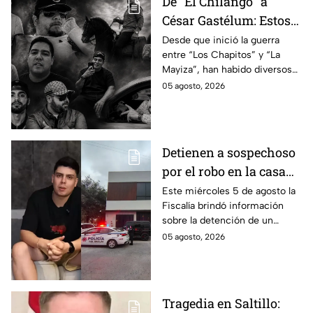
De "El Chilango" a
César Gastélum: Estos
son los 10 influencers
Desde que inició la guerra
entre “Los Chapitos” y “La
asesinados por la
Mayiza”, han habido diversos
guerra entre "Los
asesinatos, entre ellos los de
05 agosto, 2026
Chapitos" y "La Mayiza"
10 influencers que incluyen a
César Gastélum.
Detienen a sospechoso
por el robo en la casa
de Karely Ruiz
Este miércoles 5 de agosto la
Fiscalía brindó información
sobre la detención de un
presunto responsable en el
05 agosto, 2026
robo a la casa de Karely Ruiz
en Nuevo León.
Tragedia en Saltillo: