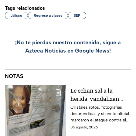
Tags relacionados
Jalisco
Regreso a clases
SEP
¡No te pierdas nuestro contenido, sigue a
Azteca Noticias en Google News!
NOTAS
Le echan sal a la
herida: vandalizan
memorial de
Cristales rotos, fotografías
desprendidas y silencio oficial
desaparecidos en
marcaron el ataque contra el
Veracruz en medio de
memorial de desaparecidos,
05 agosto, 2026
crisis
un espacio dedicado a quienes