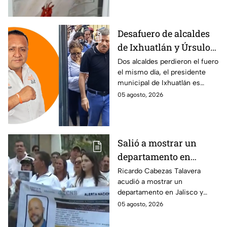
siguen sin ser localizados.
Desafuero de alcaldes
de Ixhuatlán y Úrsulo
Galván: uno de ellos
Dos alcaldes perdieron el fuero
el mismo día, el presidente
está implicado en el
municipal de Ixhuatlán es
asesinato de la
investigado por el secuestro y
05 agosto, 2026
periodista Roxana
asesinato de la periodista
Guzmán
Roxana Guzmán en Veracruz.
Salió a mostrar un
departamento en
Zapopan y no volvió a
Ricardo Cabezas Talavera
acudió a mostrar un
casa: Buscan a Ricardo
departamento en Jalisco y
Cabezas Talavera en
después desapareció;
05 agosto, 2026
Jalisco
autoridades mantienen su
búsqueda mientras colegas