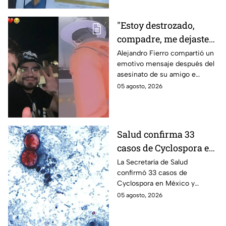
refuerzan su seguridad.
"Estoy destrozado,
compadre, me dejaste":
Así reaccionó
Alejandro Fierro compartió un
emotivo mensaje después del
Alejandro Fierro al
asesinato de su amigo e
asesinato del
influencer César Gastélum;
05 agosto, 2026
influencer César
mientras “La Beba” también se
Gastélum
enteró del fallecimiento en un
live de TikTok.
Salud confirma 33
casos de Cyclospora en
México: ¿en qué estado
La Secretaría de Salud
confirmó 33 casos de
se reportan los brotes
Cyclospora en México y
de diarrea explosiva?
mantiene investigaciones en
05 agosto, 2026
Guanajuato y Quintana Roo
para determinar el origen de
los contagios.