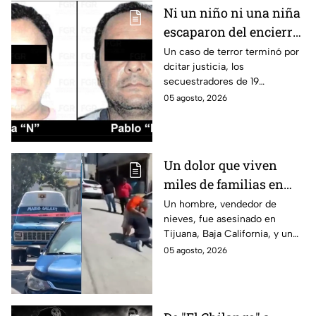
Ni un niño ni una niña
escaparon del encierro:
así cayó la pareja que
Un caso de terror terminó por
dcitar justicia, los
retenía a 19 migrantes
secuestradores de 19
en Puebla
migrantes recibieron una
05 agosto, 2026
sentencia en Puebla; esto es lo
que se sabe.
Un dolor que viven
miles de familias en
México: Así se
Un hombre, vendedor de
nieves, fue asesinado en
enteraron los
Tijuana, Baja California, y un
familiares de un
reportero captó el momento
05 agosto, 2026
vendedor de nieves de
en que su familia se enteró de
su asesinato en
la terrible noticia.
Tijuana, Baja California