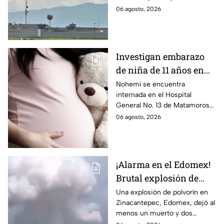
Ayotzinapa
dónde está, cómo es esta
06 agosto, 2026
prisión de máxima seguridad y
su historia.
Investigan embarazo
de niña de 11 años en
Matamoros,
Nohemí se encuentra
internada en el Hospital
Tamaulipas; ¿qué pasó
General No. 13 de Matamoros
con Nohemí?
tras complicaciones por un
06 agosto, 2026
embarazo infantil; la Fiscalía de
Tamaulipas ya investiga.
¡Alarma en el Edomex!
Brutal explosión de
polvorín en Santa
Una explosión de polvorín en
Zinacantepec, Edomex, dejó al
María del Monte,
menos un muerto y dos
Zinacantepec; reportan
heridos; autoridades atiende la