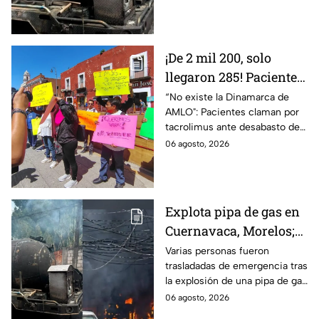
LP en Cuernavaca, Morelos.
¡De 2 mil 200, solo
llegaron 285! Pacientes
claman por
“No existe la Dinamarca de
AMLO": Pacientes claman por
medicamentos ante
tacrolimus ante desabasto de
desabasto en IMSS
medicamentos en hospital del
06 agosto, 2026
Puebla
IMSS Puebla; hay 900
personas están afectadas.
Explota pipa de gas en
Cuernavaca, Morelos;
se reportan más de 20
Varias personas fueron
trasladadas de emergencia tras
personas con
la explosión de una pipa de gas
quemaduras
cerca de la colonia Las
06 agosto, 2026
Granjas, en Cuernavaca,