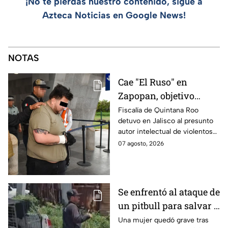
¡No te pierdas nuestro contenido, sigue a
Azteca Noticias en Google News!
NOTAS
Cae "El Ruso" en
Zapopan, objetivo
prioritario en Playa del
Fiscalía de Quintana Roo
detuvo en Jalisco al presunto
Carmen
autor intelectual de violentos
ataques en fraccionamientos
07 agosto, 2026
de Playa del Carmen.
Se enfrentó al ataque de
un pitbull para salvar a
una menor; hoy lucha
Una mujer quedó grave tras