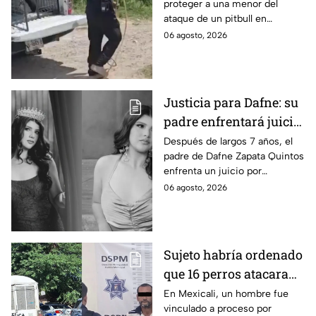
proteger a una menor del
por su vida en Zapopan
ataque de un pitbull en
Zapopan; la víctima sufrió
06 agosto, 2026
severas mordeduras y existe
riesgo de que pierda un brazo.
Justicia para Dafne: su
padre enfrentará juicio
por presunto abuso
Después de largos 7 años, el
padre de Dafne Zapata Quintos
cometido en 2019 en
enfrenta un juicio por
Tamaulipas
presuntamente abusar de la
06 agosto, 2026
menor cuando ella tenía
apenas 6 años.
Sujeto habría ordenado
que 16 perros atacaran
a su hermana con
En Mexicali, un hombre fue
vinculado a proceso por
discapacidad en