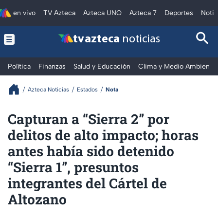
en vivo
TV Azteca
Azteca UNO
Azteca 7
Deportes
Notic
tv azteca
noticias
Política
Finanzas
Salud y Educación
Clima y Medio Ambiente
Azteca Noticias
Estados
Nota
Capturan a “Sierra 2” por
delitos de alto impacto; horas
antes había sido detenido
“Sierra 1”, presuntos
integrantes del Cártel de
Altozano