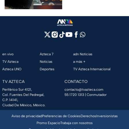
Morelos.
en vivo
Azteca 7
adn Noticias
TV Azteca
Noticias
a más +
Azteca UNO
Deportes
TV Azteca Internacional
TV AZTECA
CONTACTO
Periférico Sur 4121,
contacto@tvazteca.com
Col. Fuentes Del Pedregal,
55 1720 1313
| Conmutador
C.P. 14141,
Ciudad De México, México.
Aviso de privacidad
Preferencias de Cookies
Derechos
Inversionistas
Promo Espacio
Trabaja con nosotros