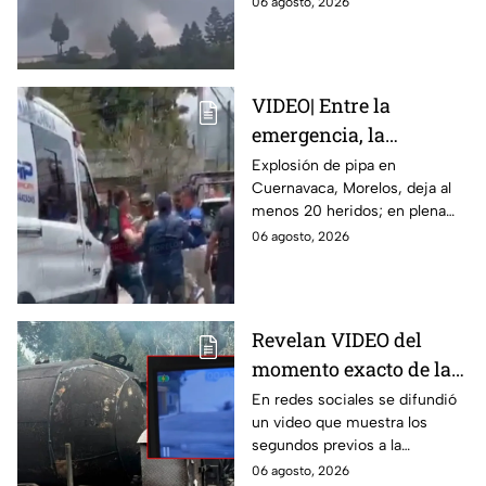
06 agosto, 2026
al menos un muerto y
emergencia tras el estallido de
heridos
un taller clandestino.
VIDEO| Entre la
emergencia, la
desesperación y el
Explosión de pipa en
Cuernavaca, Morelos, deja al
llanto de un niño;
menos 20 heridos; en plena
adultos desatan pelea
emergencia, dos hombres
06 agosto, 2026
tras explosión de pipa
comenzaron a pelear mientras
en Cuernavaca
un niño lloraba en el lugar.
Revelan VIDEO del
momento exacto de la
explosión de pipa de
En redes sociales se difundió
un video que muestra los
gas en Cuernavaca,
segundos previos a la
Morelos
explosión de una pipa de gas
06 agosto, 2026