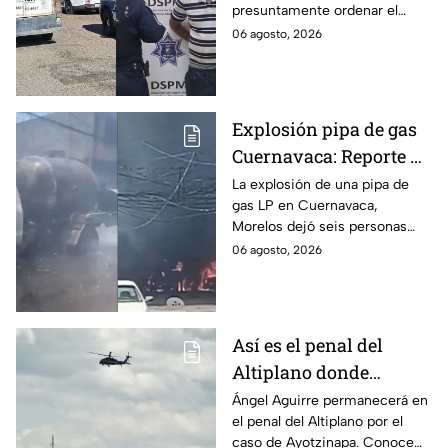
presuntamente ordenar el
Mexicali, BC
ataque de 16 perros contra su
06 agosto, 2026
hermana, quien tenía
discapacidad auditiva.
Explosión pipa de gas
Cuernavaca: Reporte de
víctimas tras estallido
La explosión de una pipa de
gas LP en Cuernavaca,
en Morelos
Morelos dejó seis personas
hospitalizadas. IMSS informó
06 agosto, 2026
que las pacientes siguen
internadas y aún no hay parte
médico.
Así es el penal del
Altiplano donde
permanecerá Ángel
Ángel Aguirre permanecerá en
el penal del Altiplano por el
Aguirre por caso
caso de Ayotzinapa. Conoce