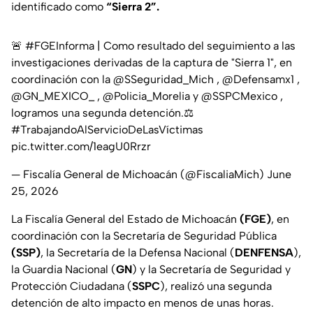
identificado como
“Sierra 2”.
🚨
#FGEInforma
| Como resultado del seguimiento a las
investigaciones derivadas de la captura de "Sierra 1", en
coordinación con la
@SSeguridad_Mich
,
@Defensamx1
,
@GN_MEXICO_
,
@Policia_Morelia
y
@SSPCMexico
,
logramos una segunda detención.⚖️
#TrabajandoAlServicioDeLasVíctimas
pic.twitter.com/1eagU0Rrzr
— Fiscalía General de Michoacán (@FiscaliaMich)
June
25, 2026
La Fiscalía General del Estado de Michoacán
(FGE)
, en
coordinación con la Secretaría de Seguridad Pública
(SSP)
, la Secretaría de la Defensa Nacional (
DENFENSA
),
la Guardia Nacional (
GN
) y la Secretaría de Seguridad y
Protección Ciudadana (
SSPC
), realizó una segunda
detención de alto impacto en menos de unas horas.