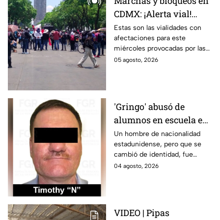
Marchas y bloqueos en
CDMX: ¡Alerta vial!
Reabren Periférico tras
Estas son las vialidades con
afectaciones para este
cierre de manifestantes
miércoles provocadas por las
en San Jerónimo
marchas, bloqueos y trabajos
05 agosto, 2026
de emergencia en CDMX;
conoce las rutas alternas.
'Gringo' abusó de
alumnos en escuela en
Azcapotzalco y recibe
Un hombre de nacionalidad
estadunidense, pero que se
16 años de sentencia
cambió de identidad, fue
sentenciado por haber
04 agosto, 2026
abusado sexualmente de
alumnos en una escuela en
Azcapotzalco.
VIDEO | Pipas