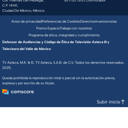
Col. Fuentes Del Pedregal,
55 1720 1313
| Conmutador
C.P. 14141,
Ciudad De México, México.
Aviso de privacidad
Preferencias de Cookies
Derechos
Inversionistas
Promo Espacio
Trabaja con nosotros
Programa de ética, integridad y cumplimiento
Defensor de Audiencias y Código de Ética de Televisión Azteca III y
Televisora del Valle de México
TV Azteca, M.R. & ©, TV Azteca, S.A.B. de C.V. Todos los derechos reservados,
2025.
Queda prohibida la reproducción total o parcial sin la autorización previa,
expresa y por escrito de su titular.
Subir inicio