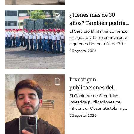
¿Tienes más de 30
años? También podrías
tener que hacer el
El Servicio Militar ya comenzó
en agosto y también involucra
Servicio Militar 2026 si
a quienes tienen más de 30
saliste sorteado en
años. Conoce quiénes deben
05 agosto, 2026
agosto
presentarse y en qué casos
aplica esta obligación.
Investigan
publicaciones del
influencer César
El Gabinete de Seguridad
investiga publicaciones del
Gastélum por alusión a
influencer César Gastélum y
"La Mayiza"
analiza videos tras su
05 agosto, 2026
asesinato durante una
transmisión en vivo en
Culiacán.