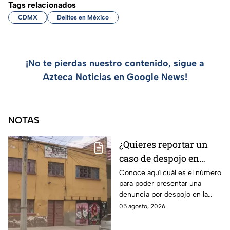
Tags relacionados
CDMX
Delitos en México
¡No te pierdas nuestro contenido, sigue a
Azteca Noticias en Google News!
NOTAS
¿Quieres reportar un
caso de despojo en
CDMX? El número que
Conoce aquí cuál es el número
para poder presentar una
tienes que marcar y lo
denuncia por despojo en la
que tienes que hacer
CDMX y qué hacer si eres
05 agosto, 2026
víctima de este delito que se
castiga con cárcel.