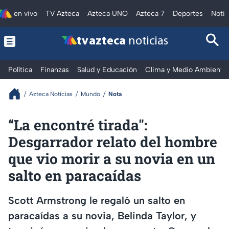
en vivo
TV Azteca
Azteca UNO
Azteca 7
Deportes
Notic
tv azteca
noticias
Política
Finanzas
Salud y Educación
Clima y Medio Ambiente
Azteca Noticias
Mundo
Nota
“La encontré tirada":
Desgarrador relato del hombre
que vio morir a su novia en un
salto en paracaídas
Scott Armstrong le regaló un salto en
paracaídas a su novia, Belinda Taylor, y