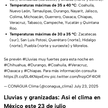
Temperaturas máximas de 35 a 40 °C
: Coahuila,
Nuevo León, Tamaulipas, Durango, Nayarit, Jalisco,
Colima, Michoacán, Guerrero, Oaxaca, Chiapas,
Veracruz, Tabasco, Campeche, Yucatán y Quintana
Roo.
Temperaturas máximas de 30 a 35 °C
: Zacatecas
(sur), San Luis Potosí, Querétaro (norte), Hidalgo
(norte), Puebla (norte y suroeste) y Morelos.
Se prevén
#Lluvias
muy fuertes para esta noche en
#Chihuahua
,
#Durango
,
#Coahuila
,
#Veracruz
,
#Oaxaca
y
#Chiapas
. Para más información consulta
https://t.co/0L4KNqwEmv
pic.twitter.com/fnzpOF4lOR
— CONAGUA Clima (@conagua_clima)
July 23, 2025
Lluvias y granizadas: Así el clima en
México este 23 de julio