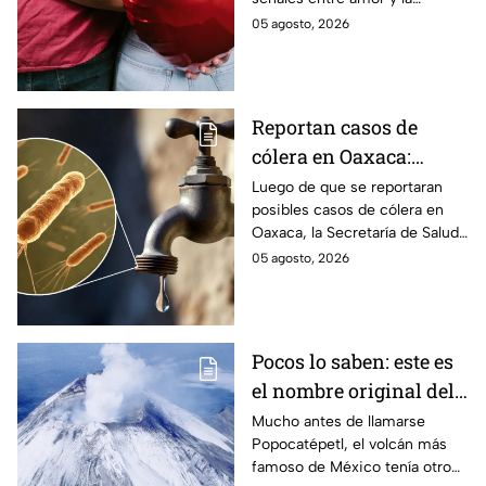
dependencia emocional. Estos
05 agosto, 2026
son los puntos clave para salir
de una relación inestable.
Reportan casos de
cólera en Oaxaca:
síntomas y las
Luego de que se reportaran
posibles casos de cólera en
principales formas de
Oaxaca, la Secretaría de Salud
contagio
del Estado pide tomar
05 agosto, 2026
precauciones; pero ¿cómo se
contagia?
Pocos lo saben: este es
el nombre original del
volcán Popocatépetl
Mucho antes de llamarse
Popocatépetl, el volcán más
famoso de México tenía otro