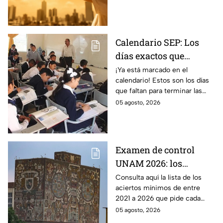
temporada
ciertos tipos de
enfermedades.
Calendario SEP: Los
días exactos que
quedan de las
¡Ya está marcado en el
calendario! Estos son los días
vacaciones de verano
que faltan para terminar las
antes del regreso a
vacaciones de verano y que dé
05 agosto, 2026
clases
comienzo el ciclo escolar SEP
2026-2027.
Examen de control
UNAM 2026: los
aciertos mínimos que
Consulta aquí la lista de los
aciertos mínimos de entre
pide cada carrera y
2021 a 2026 que pide cada
sede para ser
carrera para ser convocado al
05 agosto, 2026
convocado
examen de control de la UNAM