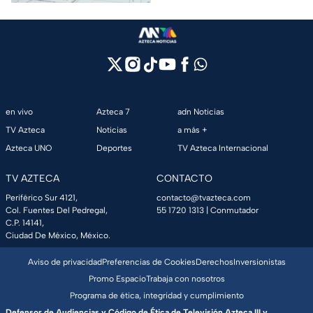
en vivo
Azteca 7
adn Noticias
TV Azteca
Noticias
a más +
Azteca UNO
Deportes
TV Azteca Internacional
TV AZTECA
CONTACTO
Periférico Sur 4121,
contacto@tvazteca.com
Col. Fuentes Del Pedregal,
55 1720 1313
| Conmutador
C.P. 14141,
Ciudad De México, México.
Aviso de privacidad
Preferencias de Cookies
Derechos
Inversionistas
Promo Espacio
Trabaja con nosotros
Programa de ética, integridad y cumplimiento
Defensor de Audiencias y Código de Ética de Televisión Azteca III y