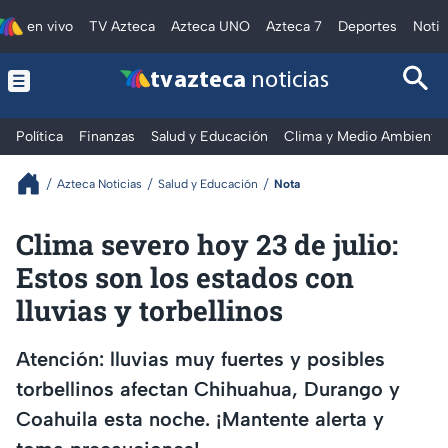
en vivo
TV Azteca
Azteca UNO
Azteca 7
Deportes
Notic
tv azteca
noticias
Política
Finanzas
Salud y Educación
Clima y Medio Ambiente
Azteca Noticias
Salud y Educación
Nota
Clima severo hoy 23 de julio:
Estos son los estados con
lluvias y torbellinos
Atención: lluvias muy fuertes y posibles
torbellinos afectan Chihuahua, Durango y
Coahuila esta noche. ¡Mantente alerta y