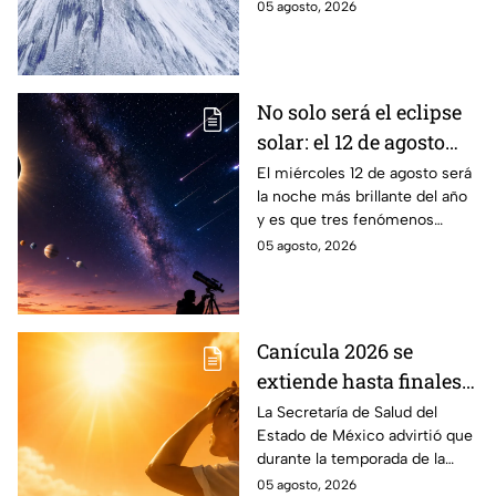
nombre que pocos conocen y
05 agosto, 2026
que revela parte de la
cosmovisión de los pueblos
originarios.
No solo será el eclipse
solar: el 12 de agosto
ocurrirán tres
El miércoles 12 de agosto será
la noche más brillante del año
fenómenos
y es que tres fenómenos
astronómicos que
astronómicos ocurrirán el
05 agosto, 2026
México sí podrá ver
mismo día, además del eclipse
solar.
Canícula 2026 se
extiende hasta finales
de agosto: estas son las
La Secretaría de Salud del
Estado de México advirtió que
enfermedades más
durante la temporada de la
comunes de la
canícula 2026 suelen aumentar
05 agosto, 2026