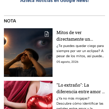
Azteca Noticias en Google News!
NOTA
Mitos de ver
directamente un
eclipse parcial: así
¿Te puedes quedar ciego para
siempre por ver un eclipse? A
puedes observarlo de
pesar de los mitos, así puedes
forma segura
observar un eclipse parcial y
05 agosto, 2026
total de forma segura.
"Lo extraño": La
diferencia entre amor y
dependencia
¿Ya no más migajas?
Descubre cómo identificar las
emocional
señales entre amor y la