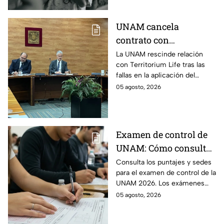
agosto
UNAM cancela
contrato con
Territorium Life, alista
La UNAM rescinde relación
con Territorium Life tras las
auditoría externa y
fallas en la aplicación del
recurrirá a la ASF tras
examen de licenciatura y
05 agosto, 2026
exámenes de
recurrirá a la ASF.
licenciatura
Examen de control de
UNAM: Cómo consultar
si eres candidato
Consulta los puntajes y sedes
para el examen de control de la
UNAM 2026. Los exámenes
serán del 12 al 19 de agosto y el
05 agosto, 2026
ciclo escolar inicia el 31 de
agosto.