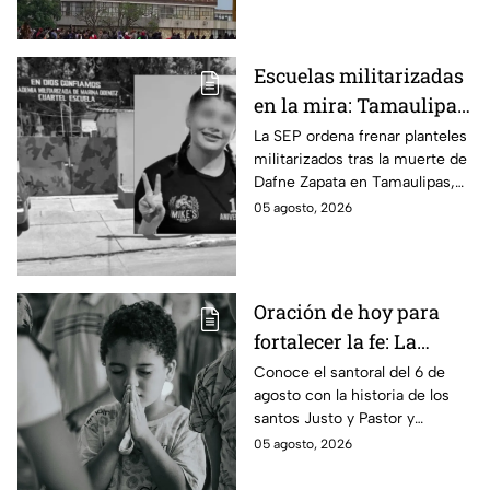
2026.
Escuelas militarizadas
en la mira: Tamaulipas
acata cierre de
La SEP ordena frenar planteles
militarizados tras la muerte de
planteles tras el caso
Dafne Zapata en Tamaulipas,
Dafne Zapata; otros
generando el cierre de cinco
05 agosto, 2026
estados defienden su
escuelas y resistencia estatal.
modelo
Oración de hoy para
fortalecer la fe: La
plegaria para pedirle a
Conoce el santoral del 6 de
agosto con la historia de los
los Santos Justo y
santos Justo y Pastor y
Pastor por la
descubre la oración devocional
05 agosto, 2026
protección de la
de hoy para los niños.
infancia este 6 de