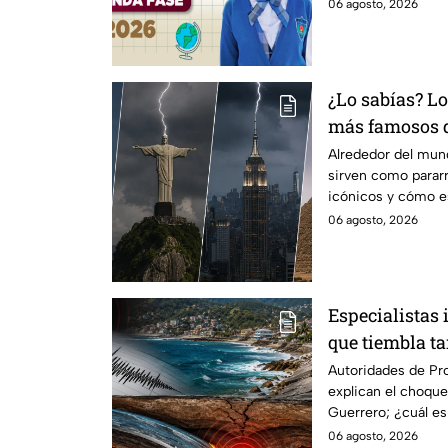
escolar.
06 agosto, 2026
¿Lo sabías? L
más famosos 
funcionan co
Alrededor del mu
sirven como parar
icónicos y cómo e
06 agosto, 2026
Especialistas 
que tiembla t
Autoridades de Pro
explican el choque
Guerrero; ¿cuál e
el estado?
06 agosto, 2026