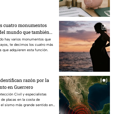
os cuatro monumentos
del mundo que también
mo pararrayos
ndo hay varios monumentos que
rayos, te decimos los cuatro más
s que adquieren esta función.
identifican razón por la
anto en Guerrero
tección Civil y especialistas
 de placas en la costa de
s el sismo más grande sentido en