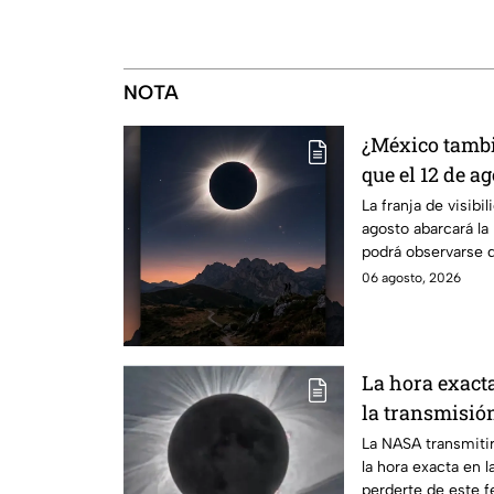
NOTA
¿México tambié
que el 12 de ag
solar total y e
La franja de visibil
agosto abarcará la 
podrá observarse d
ciudades.
06 agosto, 2026
La hora exact
la transmisión
La NASA transmitir
la hora exacta en l
perderte de este 