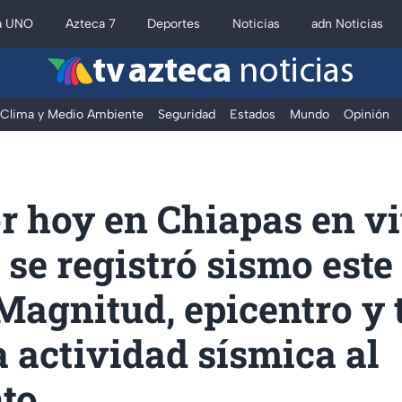
a UNO
Azteca 7
Deportes
Noticias
adn Noticias
tv azteca
noticias
Clima y Medio Ambiente
Seguridad
Estados
Mundo
Opinión
r hoy en Chiapas en vi
se registró sismo este
Magnitud, epicentro y 
a actividad sísmica al
to