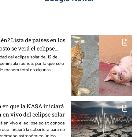
n? Lista de países en los
osto se verá el eclipse
n los que será parcial
idad del eclipse solar del 12 de
península ibérica, por lo que solo
e manera total en algunas
a en que la NASA iniciará
 en vivo del eclipse solar
á en vivo el eclipse solar: conoce
a que iniciará la cobertura para no
fenómeno astronómico único.