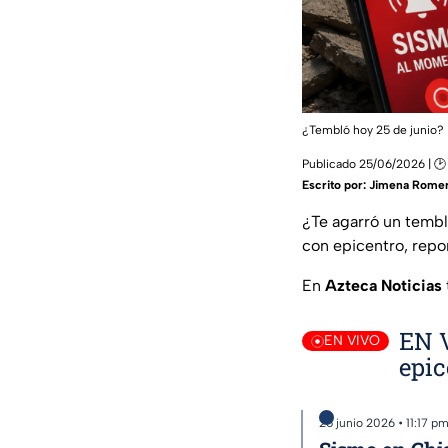
¿Tembló hoy 25 de junio? |
Publicado 25/06/2026 | 🕑
Escrito por:
Jimena Rome
¿Te agarró un tembl
con epicentro, repor
En
Azteca Noticias
EN V
EN VIVO
epic
25 junio 2026 • 11:17 p