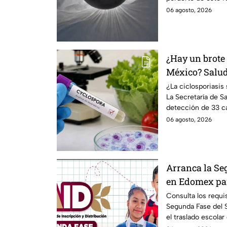
06 agosto, 2026
¿Hay un brote 
México? Salud 
casos detecta
¿La ciclosporiasi
La Secretaría de Sa
detección de 33 ca
un brote.
06 agosto, 2026
Arranca la Se
en Edomex par
Fechas clave 
Consulta los requis
Segunda Fase del
de escuela
el traslado escolar