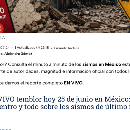
I.A
 07:24
| Actualizado 🕑 23:18
1 minuto lectura
ro
,
Alejandra Gómez
or? Consulta el minuto a minuto de los
sismos en México
este
te de autoridades, magnitud e información oficial con todos l
te damos el reporte completo
EN VIVO
.
IVO temblor hoy 25 de junio en México
entro y todo sobre los sismos de últim
m