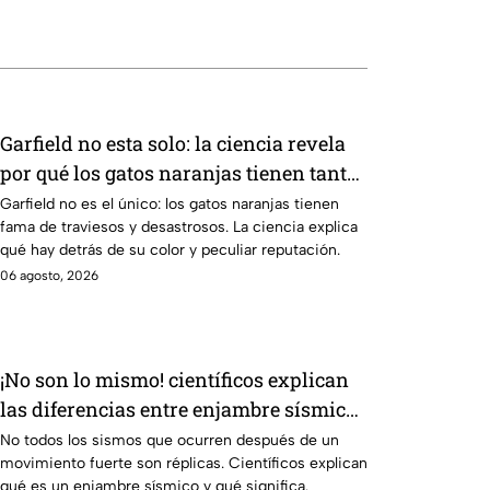
Garfield no esta solo: la ciencia revela
por qué los gatos naranjas tienen tanta
fama de hacer "desastres"
Garfield no es el único: los gatos naranjas tienen
fama de traviesos y desastrosos. La ciencia explica
qué hay detrás de su color y peculiar reputación.
06 agosto, 2026
¡No son lo mismo! científicos explican
las diferencias entre enjambre sísmico
y réplicas
No todos los sismos que ocurren después de un
movimiento fuerte son réplicas. Científicos explican
qué es un enjambre sísmico y qué significa.