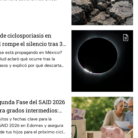
de ciclosporiasis en
rompe el silencio tras 33
dos
s se está propagando en México?
lud aclaró qué ocurre tras la
sos y explicó por qué descarta
gunda Fase del SAID 2026
a grados intermedios:
y requisitos para cambios
itos y fechas clave para la
 SAID 2026 en Edomex y asegura
 de tus hijos para el próximo ciclo