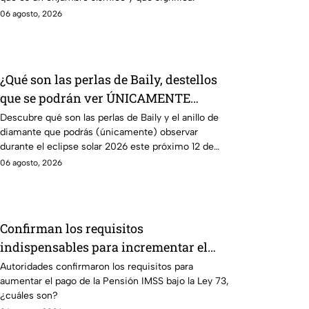
06 agosto, 2026
¿Qué son las perlas de Baily, destellos
que se podrán ver ÚNICAMENTE
durante el eclipse solar 2026 del 12 de
Descubre qué son las perlas de Baily y el anillo de
diamante que podrás (únicamente) observar
agosto?
durante el eclipse solar 2026 este próximo 12 de
agosto.
06 agosto, 2026
Confirman los requisitos
indispensables para incrementar el
pago de la Pensión IMSS bajo el
Autoridades confirmaron los requisitos para
aumentar el pago de la Pensión IMSS bajo la Ley 73,
régimen de la Ley 73
¿cuáles son?