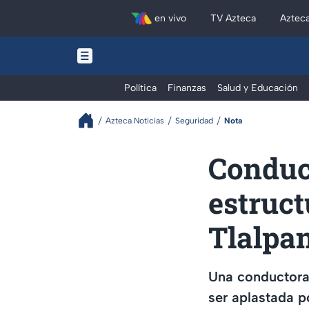
en vivo
TV Azteca
Aztec
Política
Finanzas
Salud y Educación
Azteca Noticias
Seguridad
Nota
Conduc
estruct
Tlalpa
Una conductora 
ser aplastada p