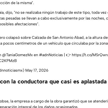
ucción de la misma".
a, dijo, "no se realizaba ningún trabajo de este tipo, toda vez
zas pesadas se llevan a cabo exclusivamente por las noches, c
posibles afectaciones".
ero colapsó sobre Calzada de San Antonio Abad, a la altura de 
 a pocos centímetros de un vehículo que circulaba por la zona
on
@TaniaGomezMx
en
#adnNoticias
| 👉
https://t.co/MSrQwr
gZC2KPMzB
dnnoticiasmx)
May 17, 2026
con la conductora que casi es aplastada
obse, la empresa a cargo de la obra garantizó que se atenderí
reparación integral de los daños ocasionados.