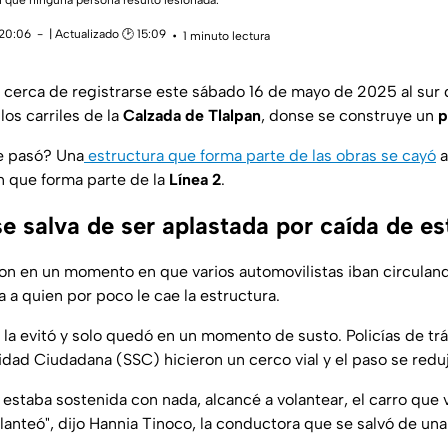
 que ninguna persona resultó lesionada.
 20:06
| Actualizado 🕑 15:09
1 minuto lectura
 cerca de registrarse este sábado 16 de mayo de 2025 al sur 
 los carriles de la
Calzada de Tlalpan
, donse se construye un
p
e pasó? Una
estructura que forma parte de las obras se cayó
a
ón que forma parte de la
Línea 2
.
e salva de ser aplastada por caída de es
on en un momento en que varios automovilistas iban circulando
 a quien por poco le cae la estructura.
r la evitó y solo quedó en un momento de susto. Policías de trá
dad Ciudadana (SSC) hicieron un cerco vial y el paso se redujo
 estaba sostenida con nada, alcancé a volantear, el carro que 
anteó", dijo Hannia Tinoco, la conductora que se salvó de una