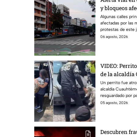
y bloqueos afe
jueves; rutas 
Algunas calles pri
afectadas por las 
protestas de este 
evita el tráfico.
06 agosto, 2026
VIDEO: Perrito
de la alcaldía
rescatan y en
Un perrito fue atro
alcaldía Cuauhtém
resguardado por po
su dueña.
05 agosto, 2026
Descubren fr