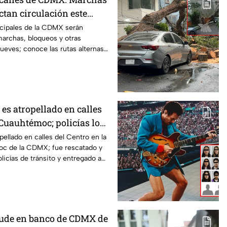
ctan circulación este
alternas
ncipales de la CDMX serán
marchas, bloqueos y otras
jueves; conoce las rutas alternas y
 es atropellado en calles
 Cuauhtémoc; policías lo
tregan a su dueña
pellado en calles del Centro en la
oc de la CDMX; fue rescatado y
licías de tránsito y entregado a
aude en banco de CDMX de