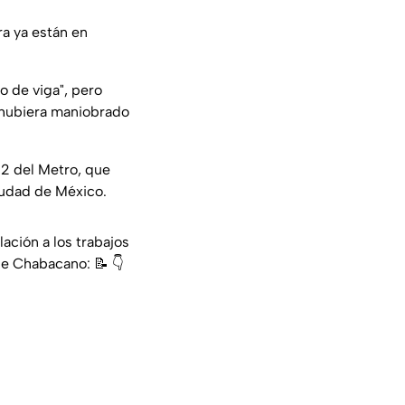
ra ya están en
o de viga", pero
o hubiera maniobrado
 2 del Metro, que
iudad de México.
ación a los trabajos
de Chabacano: 📝 👇