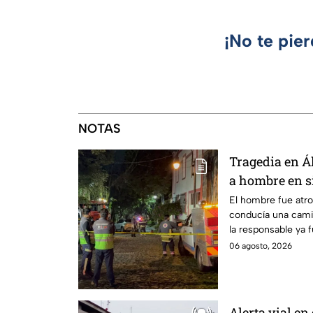
¡No te pie
NOTAS
Tragedia en Á
a hombre en si
prensado en 
El hombre fue atr
conducía una camio
la responsable ya f
Público.
06 agosto, 2026
Alerta vial e