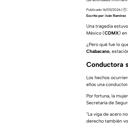
Las autoridades informaron
Publicado 16/05/2026 | 🕑
Escrito por:
Iván Ramírez
Una tragedia estuvo
México (
CDMX
) en
¿Pero qué fue lo qu
Chabacano
, estaci
Conductora s
Los hechos ocurrier
ellos una conductora
Por fortuna, la muje
Secretaría de Seguri
"La viga de acero no
derecho también vol