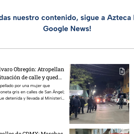
rdas nuestro contenido, sigue a Azteca 
Google News!
lvaro Obregón: Atropellan
tuación de calle y queda
San Ángel, CDMX
opellado por una mujer que
neta gris en calles de San Ángel;
ue detenida y llevada al Ministerio
n calles de CDMX: Marchas