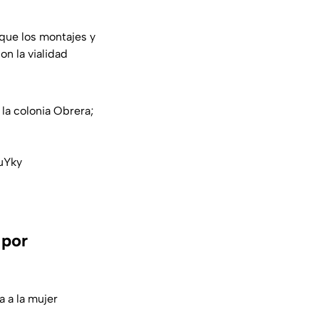
 que los montajes y
on la vialidad
la colonia Obrera;
uYky
 por
a a la mujer