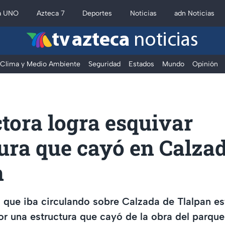
a UNO
Azteca 7
Deportes
Noticias
adn Noticias
tv azteca
noticias
Clima y Medio Ambiente
Seguridad
Estados
Mundo
Opinión
tora logra esquivar
ura que cayó en Calza
n
que iba circulando sobre Calzada de Tlalpan es
or una estructura que cayó de la obra del parque