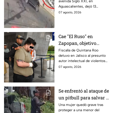
avenida Siglo XXI, en
Aguascalientes deja
Aguascalientes, dejó 13
varios heridos y
heridos y varios vehículos
07 agosto, 2026
destrozos
destrozados; el conductor fue
detenido tras la carambola.
Cae "El Ruso" en
Zapopan, objetivo
prioritario en Playa del
Fiscalía de Quintana Roo
detuvo en Jalisco al presunto
Carmen
autor intelectual de violentos
ataques en fraccionamientos
07 agosto, 2026
de Playa del Carmen.
Se enfrentó al ataque de
un pitbull para salvar a
una menor; hoy lucha
Una mujer quedó grave tras
proteger a una menor del
por su vida en Zapopan