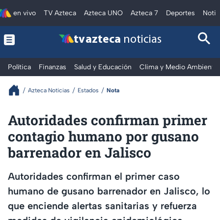
en vivo
TV Azteca
Azteca UNO
Azteca 7
Deportes
Notic
tv azteca
noticias
Política
Finanzas
Salud y Educación
Clima y Medio Ambiente
Azteca Noticias
Estados
Nota
Autoridades confirman primer
contagio humano por gusano
barrenador en Jalisco
Autoridades confirman el primer caso
humano de gusano barrenador en Jalisco, lo
que enciende alertas sanitarias y refuerza