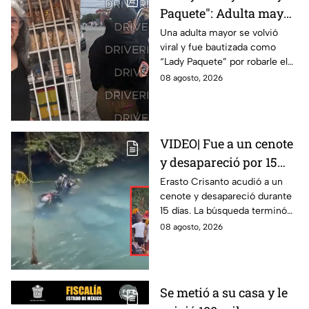
Paquete": Adulta mayor
le roba celular a
Una adulta mayor se volvió
viral y fue bautizada como
repartidor y la policía
“Lady Paquete” por robarle el
va por ella a su casa
celular a un repartidor en
08 agosto, 2026
Coacalco, Estado de México.
VIDEO| Fue a un cenote
y desapareció por 15
días; así encontraron al
Erasto Crisanto acudió a un
cenote y desapareció durante
pescador Erasto
15 días. La búsqueda terminó
Crisanto
cuando el pescador fue
08 agosto, 2026
localizado con vida. Esto es lo
que se sabe.
Se metió a su casa y le