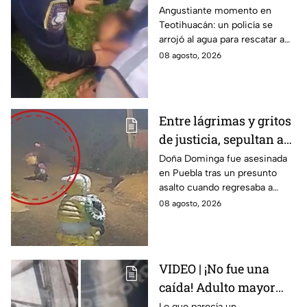
que cayó a un lago en
Angustiante momento en
Teotihuacán: un policía se
Teotihuacán; aplicó
arrojó al agua para rescatar a
RCP (VIDEO)
un pequeño que no respiraba y
08 agosto, 2026
logró revivirlo con maniobras
de RCP.
Entre lágrimas y gritos
de justicia, sepultan a
doña Dominga, la
Doña Dominga fue asesinada
en Puebla tras un presunto
abuelita asesinada tras
asalto cuando regresaba a
asalto en Amozoc,
casa; familiares y amigos la
08 agosto, 2026
Puebla
despidieron entre lágrimas y
exigieron justicia.
VIDEO | ¡No fue una
caída! Adulto mayor
muere atropellado por
Lo que parecía un