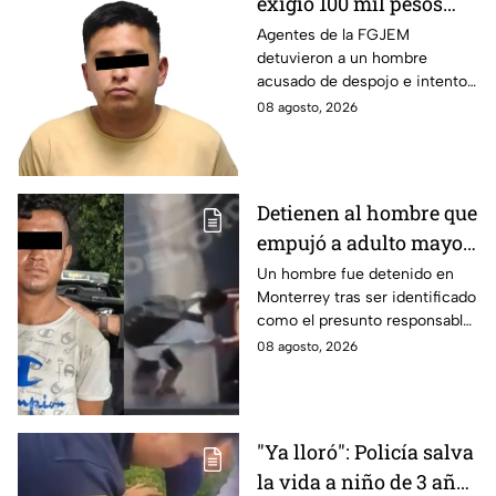
exigió 100 mil pesos
para devolvérsela; cae
Agentes de la FGJEM
detuvieron a un hombre
otro por despojo en
acusado de despojo e intento
Edomex
de extorsión en el Edomex.
08 agosto, 2026
Detienen al hombre que
empujó a adulto mayor
contra tráiler; provocó
Un hombre fue detenido en
Monterrey tras ser identificado
su muerte en
como el presunto responsable
Monterrey
de la muerte de un adulto
08 agosto, 2026
mayor al empujarlo contra un
tráiler.
"Ya lloró": Policía salva
la vida a niño de 3 años