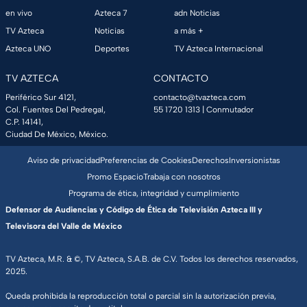
en vivo
Azteca 7
adn Noticias
TV Azteca
Noticias
a más +
Azteca UNO
Deportes
TV Azteca Internacional
TV AZTECA
CONTACTO
Periférico Sur 4121,
contacto@tvazteca.com
Col. Fuentes Del Pedregal,
55 1720 1313
| Conmutador
C.P. 14141,
Ciudad De México, México.
Aviso de privacidad
Preferencias de Cookies
Derechos
Inversionistas
Promo Espacio
Trabaja con nosotros
Programa de ética, integridad y cumplimiento
Defensor de Audiencias y Código de Ética de Televisión Azteca III y
Televisora del Valle de México
TV Azteca, M.R. & ©, TV Azteca, S.A.B. de C.V. Todos los derechos reservados,
2025.
Queda prohibida la reproducción total o parcial sin la autorización previa,