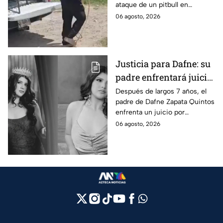
ataque de un pitbull en
Zapopan; la víctima sufrió
06 agosto, 2026
severas mordeduras y existe
riesgo de que pierda un brazo.
Justicia para Dafne: su
padre enfrentará juicio
por presunto abuso
Después de largos 7 años, el
padre de Dafne Zapata Quintos
cometido en 2019 en
enfrenta un juicio por
Tamaulipas
presuntamente abusar de la
06 agosto, 2026
menor cuando ella tenía
apenas 6 años.