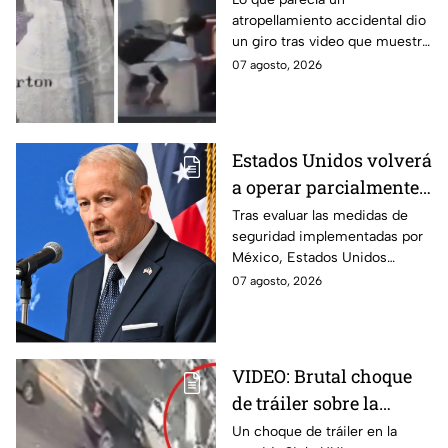
atropellamiento accidental dio
tráiler; joven lo empujó
un giro tras video que muestra
en Monterrey
cómo un joven empujó a
07 agosto, 2026
adulto mayor antes de ser
arrollado por un tráiler en
Monterrey.
Estados Unidos volverá
a operar parcialmente
en Michoacán tras
Tras evaluar las medidas de
seguridad implementadas por
suspensión por
México, Estados Unidos
motivos de seguridad
reanudará parcialmente sus
07 agosto, 2026
actividades en Michoacán a
partir del 8 de agosto.
VIDEO: Brutal choque
de tráiler sobre la
avenida Siglo XXI en
Un choque de tráiler en la