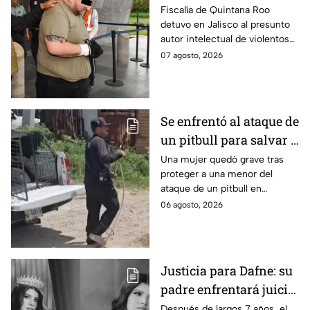
prioritario en Playa del
Fiscalía de Quintana Roo
detuvo en Jalisco al presunto
Carmen
autor intelectual de violentos
ataques en fraccionamientos
07 agosto, 2026
de Playa del Carmen.
Se enfrentó al ataque de
un pitbull para salvar a
una menor; hoy lucha
Una mujer quedó grave tras
proteger a una menor del
por su vida en Zapopan
ataque de un pitbull en
Zapopan; la víctima sufrió
06 agosto, 2026
severas mordeduras y existe
riesgo de que pierda un brazo.
Justicia para Dafne: su
padre enfrentará juicio
por presunto abuso
Después de largos 7 años, el