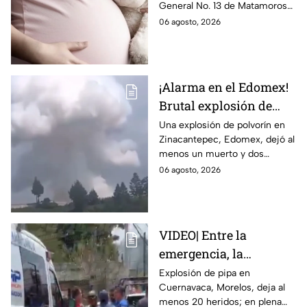
General No. 13 de Matamoros
con Nohemí?
tras complicaciones por un
06 agosto, 2026
embarazo infantil; la Fiscalía de
Tamaulipas ya investiga.
¡Alarma en el Edomex!
Brutal explosión de
polvorín en Santa
Una explosión de polvorín en
Zinacantepec, Edomex, dejó al
María del Monte,
menos un muerto y dos
Zinacantepec; reportan
heridos; autoridades atiende la
06 agosto, 2026
al menos un muerto y
emergencia tras el estallido de
heridos
un taller clandestino.
VIDEO| Entre la
emergencia, la
desesperación y el
Explosión de pipa en
Cuernavaca, Morelos, deja al
llanto de un niño;
menos 20 heridos; en plena