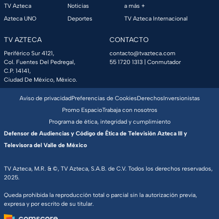
TV Azteca
Noticias
a más +
Azteca UNO
Deportes
TV Azteca Internacional
TV AZTECA
CONTACTO
Periférico Sur 4121,
contacto@tvazteca.com
Col. Fuentes Del Pedregal,
55 1720 1313
| Conmutador
C.P. 14141,
Ciudad De México, México.
Aviso de privacidad
Preferencias de Cookies
Derechos
Inversionistas
Promo Espacio
Trabaja con nosotros
Programa de ética, integridad y cumplimiento
Defensor de Audiencias y Código de Ética de Televisión Azteca III y
Televisora del Valle de México
TV Azteca, M.R. & ©, TV Azteca, S.A.B. de C.V. Todos los derechos reservados,
2025.
Queda prohibida la reproducción total o parcial sin la autorización previa,
expresa y por escrito de su titular.