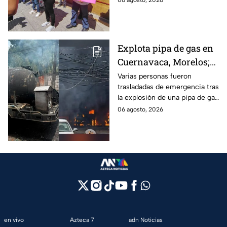
06 agosto, 2026
Puebla
IMSS Puebla; hay 900
personas están afectadas.
Explota pipa de gas en
Cuernavaca, Morelos;
se reportan más de 20
Varias personas fueron
trasladadas de emergencia tras
personas con
la explosión de una pipa de gas
quemaduras
cerca de la colonia Las
06 agosto, 2026
Granjas, en Cuernavaca,
Morelos.
en vivo
Azteca 7
adn Noticias