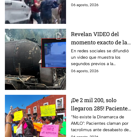
adultos desatan pelea
emergencia, dos hombres
06 agosto, 2026
tras explosión de pipa
comenzaron a pelear mientras
en Cuernavaca
un niño lloraba en el lugar.
Revelan VIDEO del
momento exacto de la
explosión de pipa de
En redes sociales se difundió
un video que muestra los
gas en Cuernavaca,
segundos previos a la
Morelos
explosión de una pipa de gas
06 agosto, 2026
LP en Cuernavaca, Morelos.
¡De 2 mil 200, solo
llegaron 285! Pacientes
claman por
“No existe la Dinamarca de
AMLO": Pacientes claman por
medicamentos ante
tacrolimus ante desabasto de
desabasto en IMSS
medicamentos en hospital del