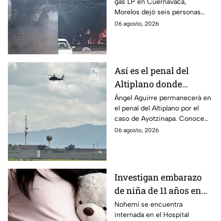
gas LP en Cuernavaca,
en Morelos
Morelos dejó seis personas
hospitalizadas. IMSS informó
06 agosto, 2026
que las pacientes siguen
internadas y aún no hay parte
médico.
Así es el penal del
Altiplano donde
permanecerá Ángel
Ángel Aguirre permanecerá en
el penal del Altiplano por el
Aguirre por caso
caso de Ayotzinapa. Conoce
Ayotzinapa
dónde está, cómo es esta
06 agosto, 2026
prisión de máxima seguridad y
su historia.
Investigan embarazo
de niña de 11 años en
Matamoros,
Nohemí se encuentra
internada en el Hospital
Tamaulipas; ¿qué pasó