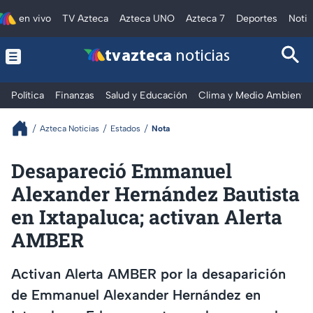
en vivo
TV Azteca
Azteca UNO
Azteca 7
Deportes
Notic
tv azteca
noticias
Política
Finanzas
Salud y Educación
Clima y Medio Ambiente
Azteca Noticias
Estados
Nota
Desapareció Emmanuel
Alexander Hernández Bautista
en Ixtapaluca; activan Alerta
AMBER
Activan Alerta AMBER por la desaparición
de Emmanuel Alexander Hernández en