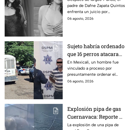
padre de Dafne Zapata Quintos
cometido en 2019 en
enfrenta un juicio por
Tamaulipas
presuntamente abusar de la
06 agosto, 2026
menor cuando ella tenía
apenas 6 años.
Sujeto habría ordenado
que 16 perros atacaran
a su hermana con
En Mexicali, un hombre fue
vinculado a proceso por
discapacidad en
presuntamente ordenar el
Mexicali, BC
ataque de 16 perros contra su
06 agosto, 2026
hermana, quien tenía
discapacidad auditiva.
Explosión pipa de gas
Cuernavaca: Reporte de
víctimas tras estallido
La explosión de una pipa de