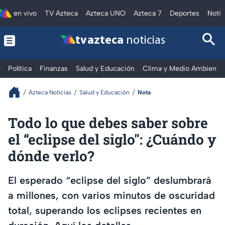
en vivo
TV Azteca
Azteca UNO
Azteca 7
Deportes
Notic
tv azteca
noticias
Política
Finanzas
Salud y Educación
Clima y Medio Ambiente
Azteca Noticias
Salud y Educación
Nota
Todo lo que debes saber sobre
el “eclipse del siglo": ¿Cuándo y
dónde verlo?
El esperado “eclipse del siglo” deslumbrará
a millones, con varios minutos de oscuridad
total, superando los eclipses recientes en