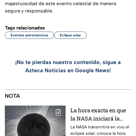
majestuosidad de este evento celestial de manera
segura y responsable.
Tags relacionados
Eventos astronómicos
Eclipse solar
¡No te pierdas nuestro contenido, sigue a
Azteca Noticias en Google News!
NOTA
La hora exacta en que
la NASA iniciará la
transmisión en vivo
La NASA transmitirá en vivo el
eclipse solar: conoce la hora
del eclipse solar