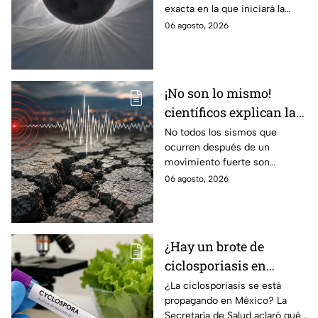
exacta en la que iniciará la
cobertura para no perderte de
06 agosto, 2026
este fenómeno astronómico
único.
¡No son lo mismo!
científicos explican las
diferencias entre
No todos los sismos que
ocurren después de un
enjambre sísmico y
movimiento fuerte son
réplicas
réplicas. Científicos explican
06 agosto, 2026
qué es un enjambre sísmico y
qué significa.
¿Hay un brote de
ciclosporiasis en
México? Salud rompe
¿La ciclosporiasis se está
propagando en México? La
el silencio tras 33 casos
Secretaría de Salud aclaró qué