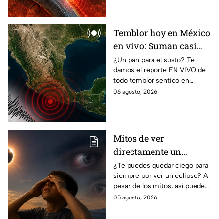
estado?
Temblor hoy en México
en vivo: Suman casi
mil 500 réplicas del
¿Un pan para el susto? Te
damos el reporte EN VIVO de
sismo ocurrido en
todo temblor sentido en
Chiapas
México con epicentro,
06 agosto, 2026
magnitud e información de
autoridades.
Mitos de ver
directamente un
eclipse parcial: así
¿Te puedes quedar ciego para
siempre por ver un eclipse? A
puedes observarlo de
pesar de los mitos, así puedes
forma segura
observar un eclipse parcial y
05 agosto, 2026
total de forma segura.