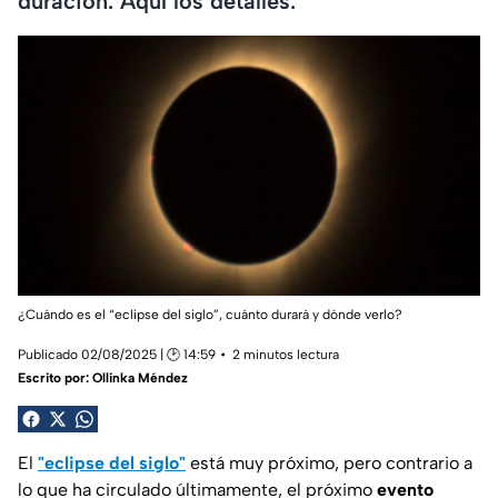
duración. Aquí los detalles.
¿Cuándo es el “eclipse del siglo”, cuánto durará y dónde verlo?
Publicado 02/08/2025 | 🕑 14:59
2 minutos lectura
Escrito por:
Ollinka Méndez
El
"eclipse del siglo"
está muy próximo, pero contrario a
lo que ha circulado últimamente, el próximo
evento