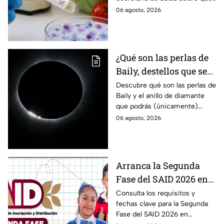
detectados
ocurre tras la detección de 33
06 agosto, 2026
casos y explicó por qué
descarta un brote.
¿Qué son las perlas de
Baily, destellos que se
podrán ver
Descubre qué son las perlas de
Baily y el anillo de diamante
ÚNICAMENTE durante
que podrás (únicamente)
el eclipse solar 2026 del
observar durante el eclipse
06 agosto, 2026
12 de agosto?
solar 2026 este próximo 12 de
agosto.
Arranca la Segunda
Fase del SAID 2026 en
Edomex para grados
Consulta los requisitos y
fechas clave para la Segunda
intermedios: Fechas
Fase del SAID 2026 en
clave y requisitos para