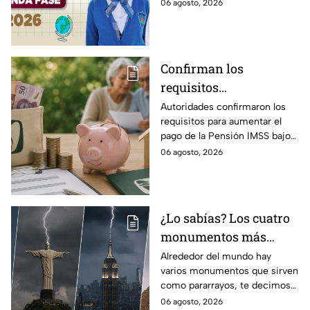
Edomex y asegura el traslado
06 agosto, 2026
cambios de escuela
escolar de tus hijos para el
próximo ciclo escolar.
Confirman los
requisitos
indispensables para
Autoridades confirmaron los
requisitos para aumentar el
incrementar el pago de
pago de la Pensión IMSS bajo
la Pensión IMSS bajo el
la Ley 73, ¿cuáles son?
06 agosto, 2026
régimen de la Ley 73
¿Lo sabías? Los cuatro
monumentos más
famosos del mundo que
Alrededor del mundo hay
varios monumentos que sirven
también funcionan
como pararrayos, te decimos
como pararrayos
los cuatro más icónicos y
06 agosto, 2026