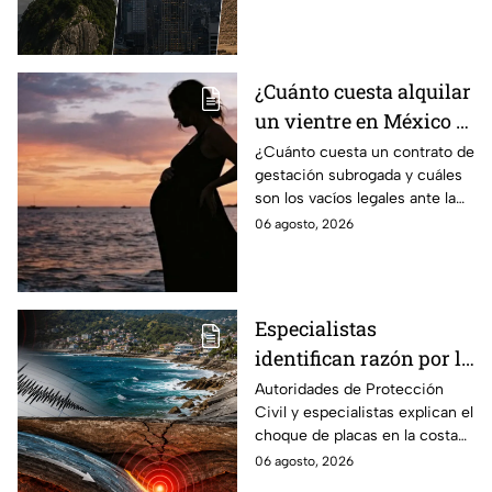
cómo es que adquieren esta
función.
¿Cuánto cuesta alquilar
un vientre en México y
en qué estados se
¿Cuánto cuesta un contrato de
gestación subrogada y cuáles
permite la gestación
son los vacíos legales ante la
subrogada?
falta de una ley federal que
06 agosto, 2026
regule esta práctica en
México?
Especialistas
identifican razón por la
que tiembla tanto en
Autoridades de Protección
Civil y especialistas explican el
Guerrero
choque de placas en la costa
de Guerrero; ¿cuál es el sismo
06 agosto, 2026
más grande sentido en el