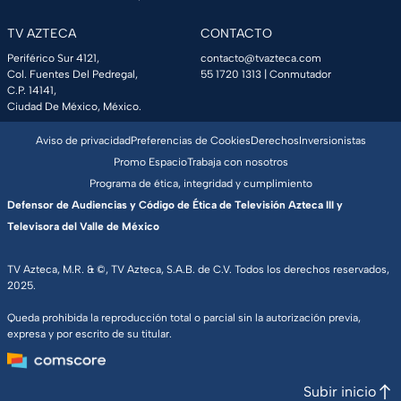
TV AZTECA
CONTACTO
Periférico Sur 4121,
contacto@tvazteca.com
Col. Fuentes Del Pedregal,
55 1720 1313
| Conmutador
C.P. 14141,
Ciudad De México, México.
Aviso de privacidad
Preferencias de Cookies
Derechos
Inversionistas
Promo Espacio
Trabaja con nosotros
Programa de ética, integridad y cumplimiento
Defensor de Audiencias y Código de Ética de Televisión Azteca III y
Televisora del Valle de México
TV Azteca, M.R. & ©, TV Azteca, S.A.B. de C.V. Todos los derechos reservados,
2025.
Queda prohibida la reproducción total o parcial sin la autorización previa,
expresa y por escrito de su titular.
Subir inicio