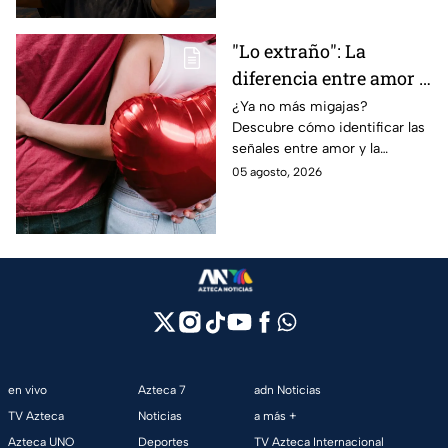
"Lo extraño": La
diferencia entre amor y
dependencia
¿Ya no más migajas?
Descubre cómo identificar las
emocional
señales entre amor y la
dependencia emocional. Estos
05 agosto, 2026
son los puntos clave para salir
de una relación inestable.
en vivo
Azteca 7
adn Noticias
TV Azteca
Noticias
a más +
Azteca UNO
Deportes
TV Azteca Internacional