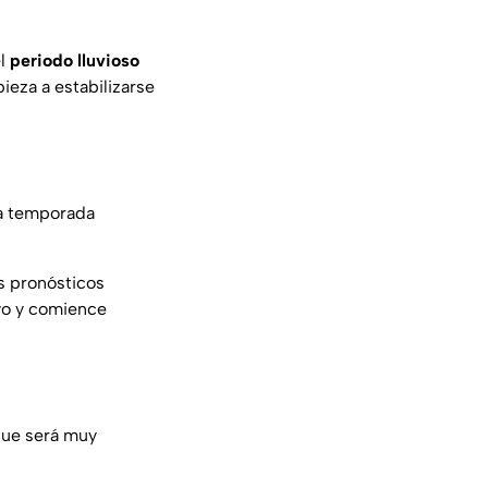
el
periodo lluvioso
eza a estabilizarse
na temporada
s pronósticos
yo y comience
que será muy