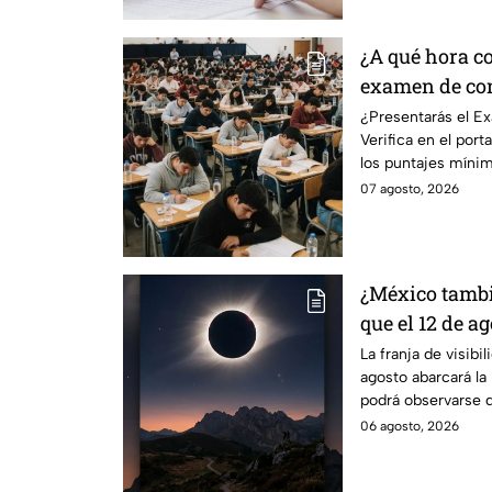
¿A qué hora c
examen de con
¿Presentarás el E
Verifica en el porta
los puntajes mínim
07 agosto, 2026
¿México tambié
que el 12 de ag
solar total y e
La franja de visibil
agosto abarcará la 
podrá observarse d
ciudades.
06 agosto, 2026