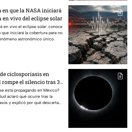
a en que la NASA iniciará
 en vivo del eclipse solar
á en vivo el eclipse solar: conoce
a que iniciará la cobertura para no
fenómeno astronómico único.
de ciclosporiasis en
rompe el silencio tras 33
dos
s se está propagando en México?
lud aclaró qué ocurre tras la
sos y explicó por qué descarta