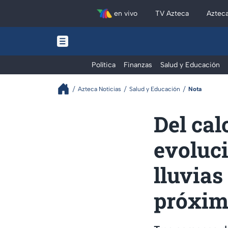
en vivo
TV Azteca
Aztec
Política
Finanzas
Salud y Educación
Azteca Noticias
Salud y Educación
Nota
Del cal
evoluc
lluvia
próxim