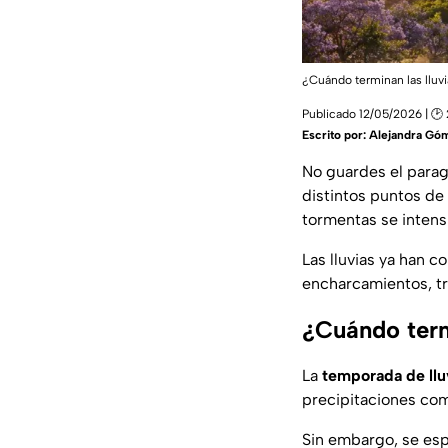
¿Cuándo terminan las lluv
Publicado 12/05/2026 | 🕑
Escrito por:
Alejandra Gó
No guardes el para
distintos puntos de
tormentas se intens
Las lluvias ya han 
encharcamientos, tr
¿Cuándo term
La
temporada de ll
precipitaciones com
Sin embargo, se espe