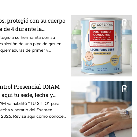
os, protegió con su cuerpo
 de 4 durante la
una pipa de gas en
tegió a su hermanita con su
explosión de una pipa de gas en
 quemaduras de primer y
ntrol Presencial UNAM
 aquí tu sede, fecha y
AM ya habilitó “TU SITIO” para
 fecha y horario del Examen
l 2026. Revisa aquí cómo conocer