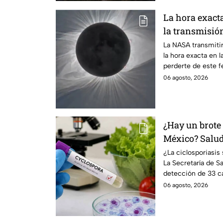
La hora exact
la transmisión
La NASA transmitir
la hora exacta en l
perderte de este 
06 agosto, 2026
¿Hay un brote 
México? Salud 
casos detecta
¿La ciclosporiasi
La Secretaría de Sa
detección de 33 ca
un brote.
06 agosto, 2026