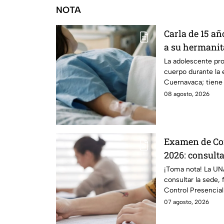
NOTA
Carla de 15 añ
a su hermanita
explosión de 
La adolescente pro
cuerpo durante la 
Cuernavaca
Cuernavaca; tiene
segundo grado.
08 agosto, 2026
Examen de Co
2026: consulta
horario
¡Toma nota! La UN
consultar la sede,
Control Presencia
tu cita.
07 agosto, 2026