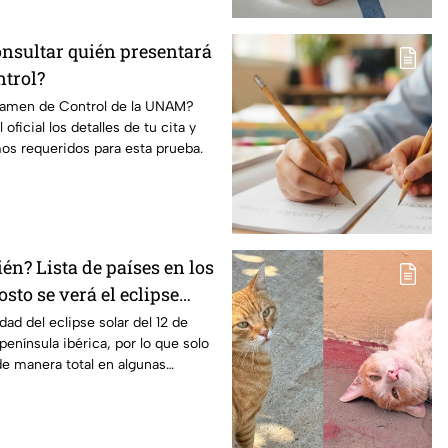
onsultar quién presentará
trol?
xamen de Control de la UNAM?
l oficial los detalles de tu cita y
os requeridos para esta prueba.
n? Lista de países en los
osto se verá el eclipse
n los que será parcial
idad del eclipse solar del 12 de
península ibérica, por lo que solo
e manera total en algunas