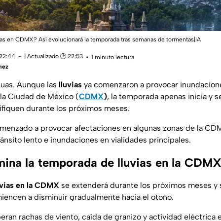
ias en CDMX? Así evolucionará la temporada tras semanas de tormentas|IA
 22:44
| Actualizado 🕑 22:53
1 minuto lectura
mez
guas. Aunque las
lluvias
ya comenzaron a provocar inundacione
 la Ciudad de México (
CDMX
)
, la temporada apenas inicia y s
ifiquen durante los próximos meses.
comenzado a provocar afectaciones en algunas zonas de la CD
ánsito lento e inundaciones en vialidades principales.
ina la temporada de lluvias en la CDM
uvias en la CDMX
se extenderá durante los próximos meses y 
iencen a disminuir gradualmente hacia el otoño.
ran rachas de viento, caída de granizo y actividad eléctrica e