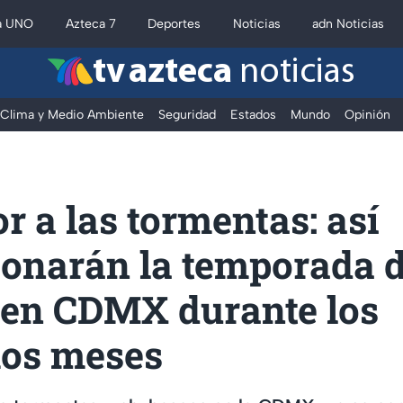
a UNO
Azteca 7
Deportes
Noticias
adn Noticias
tv azteca
noticias
Clima y Medio Ambiente
Seguridad
Estados
Mundo
Opinión
or a las tormentas: así
ionarán la temporada 
s en CDMX durante los
os meses