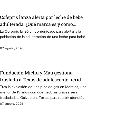
Cofepris lanza alerta por leche de bebé
adulterada: ¿Qué marca es y cómo
identificarla?
La Cofepris lanzó un comunicado para alertar a la
población de la adulteración de una leche para bebé.
07 agosto, 2026
Fundación Michu y Mau gestiona
traslado a Texas de adolescente herida
en explosión de una pipa de gas en
Tras la explosión de una pipa de gas en Morelos, una
menor de 15 años con quemaduras graves será
Morelos
trasladada a Galveston, Texas, para recibir atención
urgente.
07 agosto, 2026