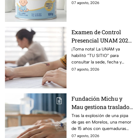
una leche para bebé.
07 agosto, 2026
Examen de Control
Presencial UNAM 2026:
consulta aquí tu sede,
¡Toma nota! La UNAM ya
habilitó “TU SITIO” para
fecha y horario
consultar la sede, fecha y
horario del Examen Control
07 agosto, 2026
Presencial 2026. Revisa aquí
cómo conocer tu cita.
Fundación Michu y
Mau gestiona traslado
a Texas de adolescente
Tras la explosión de una pipa
de gas en Morelos, una menor
herida en explosión de
de 15 años con quemaduras
una pipa de gas en
graves será trasladada a
07 agosto, 2026