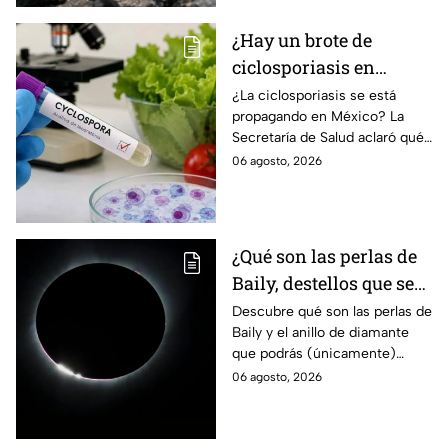
¿Hay un brote de
ciclosporiasis en
México? Salud rompe
¿La ciclosporiasis se está
propagando en México? La
el silencio tras 33 casos
Secretaría de Salud aclaró qué
detectados
ocurre tras la detección de 33
06 agosto, 2026
casos y explicó por qué
descarta un brote.
¿Qué son las perlas de
Baily, destellos que se
podrán ver
Descubre qué son las perlas de
Baily y el anillo de diamante
ÚNICAMENTE durante
que podrás (únicamente)
el eclipse solar 2026 del
observar durante el eclipse
06 agosto, 2026
12 de agosto?
solar 2026 este próximo 12 de
agosto.