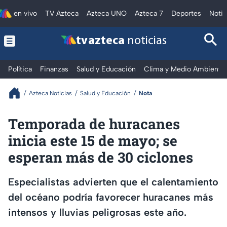
en vivo
TV Azteca
Azteca UNO
Azteca 7
Deportes
Notic
tv azteca
noticias
Política
Finanzas
Salud y Educación
Clima y Medio Ambiente
Azteca Noticias
Salud y Educación
Nota
Temporada de huracanes
inicia este 15 de mayo; se
esperan más de 30 ciclones
Especialistas advierten que el calentamiento
del océano podría favorecer huracanes más
intensos y lluvias peligrosas este año.