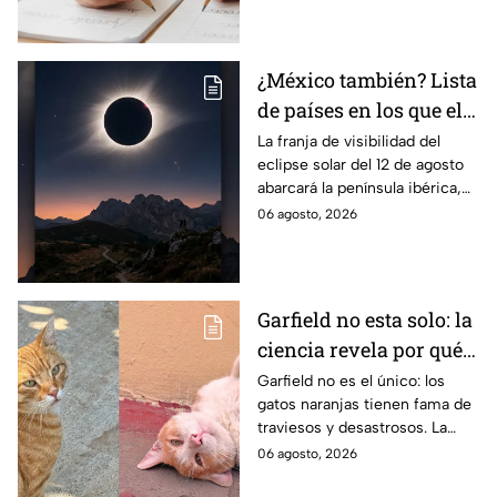
escolar para solucionarlo.
¿México también? Lista
de países en los que el
12 de agosto se verá el
La franja de visibilidad del
eclipse solar del 12 de agosto
eclipse solar total y en
abarcará la península ibérica,
los que será parcial
por lo que solo podrá
06 agosto, 2026
observarse de manera total en
algunas ciudades.
Garfield no esta solo: la
ciencia revela por qué
los gatos naranjas
Garfield no es el único: los
gatos naranjas tienen fama de
tienen tanta fama de
traviesos y desastrosos. La
hacer "desastres"
ciencia explica qué hay detrás
06 agosto, 2026
de su color y peculiar