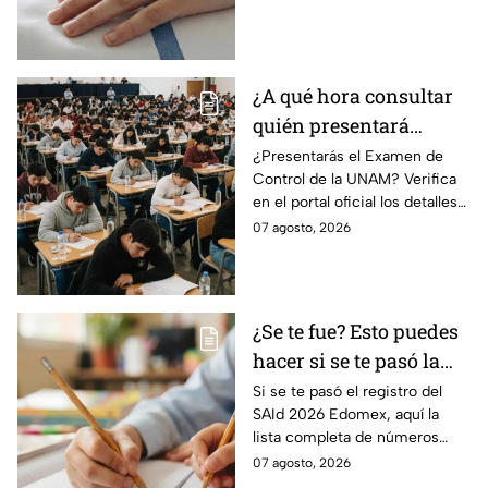
Morelos
Galveston, Texas, para recibir
atención urgente.
¿A qué hora consultar
quién presentará
examen de control?
¿Presentarás el Examen de
Control de la UNAM? Verifica
en el portal oficial los detalles
de tu cita y los puntajes
07 agosto, 2026
mínimos requeridos para esta
prueba.
¿Se te fue? Esto puedes
hacer si se te pasó la
fecha de preinscripción
Si se te pasó el registro del
SAId 2026 Edomex, aquí la
SAID Edomex 2026
lista completa de números
telefónicos y correos de
07 agosto, 2026
atención directa por nivel