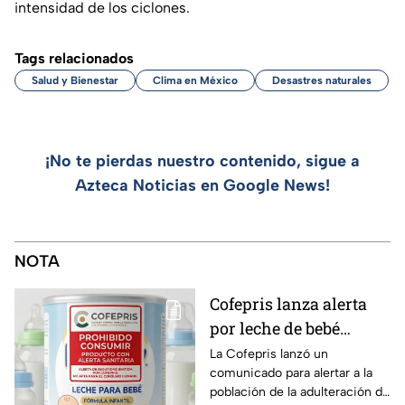
intensidad de los ciclones.
Tags relacionados
Salud y Bienestar
Clima en México
Desastres naturales
¡No te pierdas nuestro contenido, sigue a
Azteca Noticias en Google News!
NOTA
Cofepris lanza alerta
por leche de bebé
adulterada: ¿Qué marca
La Cofepris lanzó un
comunicado para alertar a la
es y cómo identificarla?
población de la adulteración de