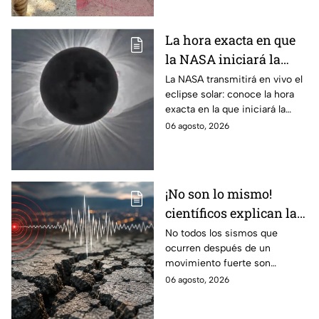
reputación.
La hora exacta en que
la NASA iniciará la
transmisión en vivo
La NASA transmitirá en vivo el
eclipse solar: conoce la hora
del eclipse solar
exacta en la que iniciará la
cobertura para no perderte de
06 agosto, 2026
este fenómeno astronómico
único.
¡No son lo mismo!
científicos explican las
diferencias entre
No todos los sismos que
ocurren después de un
enjambre sísmico y
movimiento fuerte son
réplicas
réplicas. Científicos explican
06 agosto, 2026
qué es un enjambre sísmico y
qué significa.