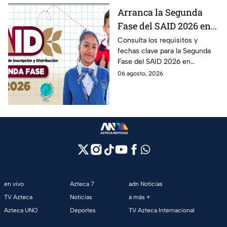
Arranca la Segunda
Fase del SAID 2026 en
Edomex para grados
Consulta los requisitos y
fechas clave para la Segunda
intermedios: Fechas
Fase del SAID 2026 en
clave y requisitos para
Edomex y asegura el traslado
06 agosto, 2026
cambios de escuela
escolar de tus hijos para el
próximo ciclo escolar.
en vivo
Azteca 7
adn Noticias
TV Azteca
Noticias
a más +
Azteca UNO
Deportes
TV Azteca Internacional