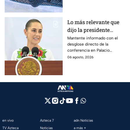
dólares y a qué países aplica.
Lo más relevante que
dijo la presidente
Claudia Sheinbaum
Mantente informado con el
desglose directo de la
hoy jueves 6 de agosto
conferencia en Palacio
en la mañanera
Nacional este jueves 6 de
06 agosto, 2026
agosto. Descubre las medidas
anunciadas por la presidente
en tiempo real.
en vivo
Azteca 7
adn Noticias
TV Azteca
Noticias
a más +