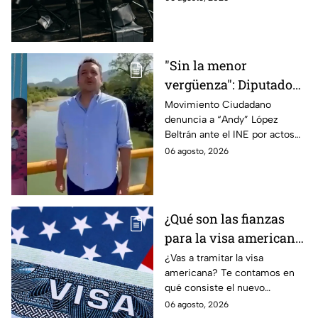
revise y hasta castigue el
contenido que transmiten los
medios.
"Sin la menor
vergüenza": Diputado
Juan Zavala denuncia
Movimiento Ciudadano
denuncia a “Andy” López
ante el INE a Andy
Beltrán ante el INE por actos
López Beltrán por
anticipados de campaña en
06 agosto, 2026
campaña anticipada en
Tabasco.
Tabasco
¿Qué son las fianzas
para la visa americana
y por qué causan tanta
¿Vas a tramitar la visa
americana? Te contamos en
controversia?
qué consiste el nuevo
programa de fianzas
06 agosto, 2026
reembolsables de hasta 15 mil