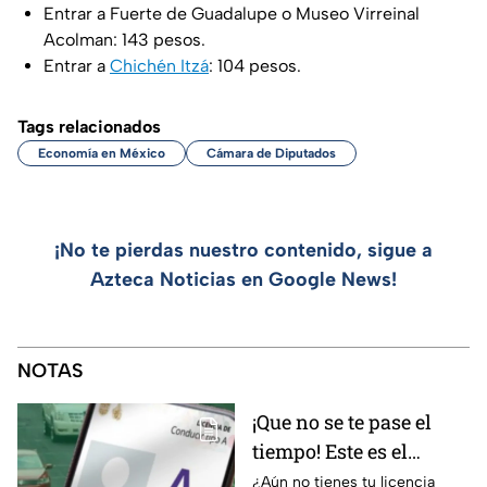
Entrar a Fuerte de Guadalupe o Museo Virreinal
Acolman: 143 pesos.
Entrar a
Chichén Itzá
: 104 pesos.
Tags relacionados
Economía en México
Cámara de Diputados
¡No te pierdas nuestro contenido, sigue a
Azteca Noticias en Google News!
NOTAS
¡Que no se te pase el
tiempo! Este es el
último día para
¿Aún no tienes tu licencia