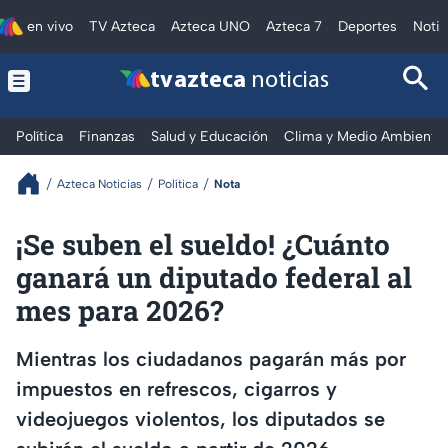
en vivo
TV Azteca
Azteca UNO
Azteca 7
Deportes
Notic
tv azteca
noticias
Política
Finanzas
Salud y Educación
Clima y Medio Ambiente
Azteca Noticias
Política
Nota
¡Se suben el sueldo! ¿Cuánto
ganará un diputado federal al
mes para 2026?
Mientras los ciudadanos pagarán más por
impuestos en refrescos, cigarros y
videojuegos violentos, los diputados se