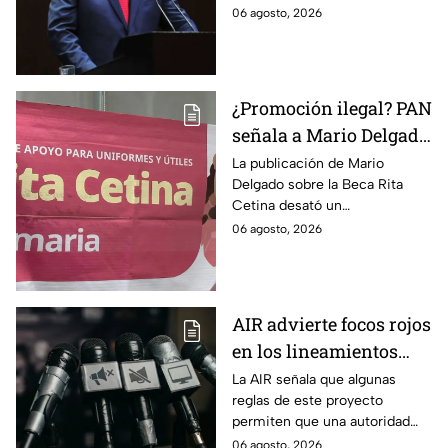
lineamientos de
reclama una consulta con
06 agosto, 2026
audiencias hasta
voces del sector de
escuchar a periodistas
comunicación.
y expertos
¿Promoción ilegal? PAN
señala a Mario Delgado
por publicación sobre
La publicación de Mario
Delgado sobre la Beca Rita
la Beca Rita Cetina
Cetina desató un
enfrentamiento entre Morena
06 agosto, 2026
y el PAN, que acusa posible
promoción personalizada y
hasta peculado.
AIR advierte focos rojos
en los lineamientos
para proteger a las
La AIR señala que algunas
reglas de este proyecto
audiencias
permiten que una autoridad
gubernamental supervise,
06 agosto, 2026