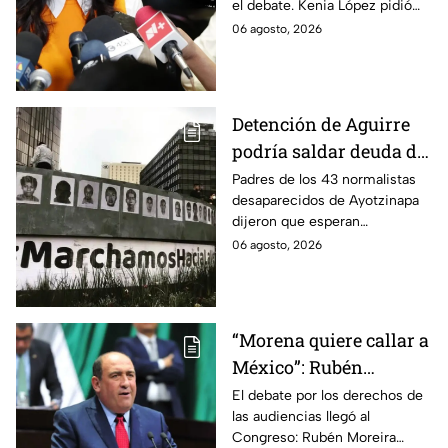
el debate. Kenia López pidió
por caso Ayotzinapa
que no sea un distractor
06 agosto, 2026
político, sino justicia para las
familias.
Detención de Aguirre
podría saldar deuda de
justicia: padres de los
Padres de los 43 normalistas
desaparecidos de Ayotzinapa
43 de Ayotzinapa
dijeron que esperan
información oficial sobre la
06 agosto, 2026
detención de Ángel Aguirre,
quien ya está en el penal del
Altiplano.
“Morena quiere callar a
México”: Rubén
Moreira pide frenar
El debate por los derechos de
las audiencias llegó al
discusión de
Congreso: Rubén Moreira