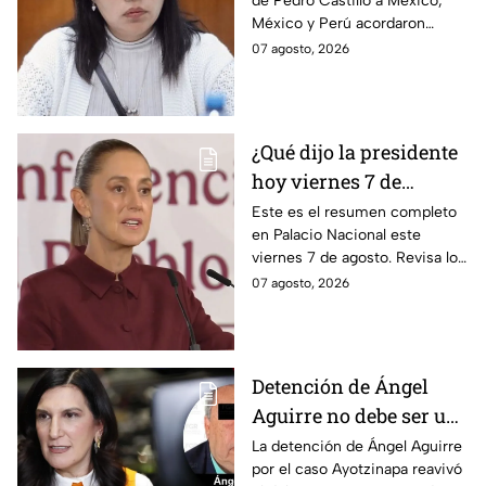
de Pedro Castillo a México,
diplomáticas tras
México y Perú acordaron
llegada de Betssy
reanudar relaciones desde
07 agosto, 2026
Chávez al país
aquella ruptura en noviembre
de 2025.
¿Qué dijo la presidente
hoy viernes 7 de
agosto? Resumen EN
Este es el resumen completo
en Palacio Nacional este
VIVO
viernes 7 de agosto. Revisa los
datos presentados y las
07 agosto, 2026
respuestas de la presidente al
momento.
Detención de Ángel
Aguirre no debe ser un
distractor, pide Kenia
La detención de Ángel Aguirre
por el caso Ayotzinapa reavivó
López; exige justicia