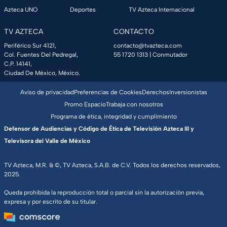
Azteca UNO
Deportes
TV Azteca Internacional
TV AZTECA
CONTACTO
Periférico Sur 4121,
contacto@tvazteca.com
Col. Fuentes Del Pedregal,
55 1720 1313
| Conmutador
C.P. 14141,
Ciudad De México, México.
Aviso de privacidad
Preferencias de Cookies
Derechos
Inversionistas
Promo Espacio
Trabaja con nosotros
Programa de ética, integridad y cumplimiento
Defensor de Audiencias y Código de Ética de Televisión Azteca III y
Televisora del Valle de México
TV Azteca, M.R. & ©, TV Azteca, S.A.B. de C.V. Todos los derechos reservados,
2025.
Queda prohibida la reproducción total o parcial sin la autorización previa,
expresa y por escrito de su titular.