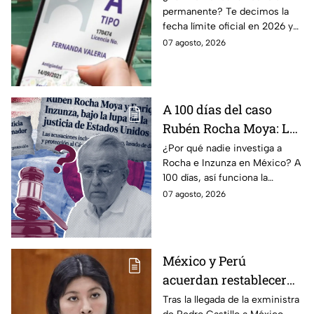
permanente? Te decimos la
tramitar la licencia
fecha límite oficial en 2026 y
permanente en CDMX y
los requisitos para tramitarla
07 agosto, 2026
Edomex
antes de que termine el
programa.
A 100 días del caso
Rubén Rocha Moya: La
estrategia de Morena
¿Por qué nadie investiga a
Rocha e Inzunza en México? A
para blindar al
100 días, así funciona la
gobernador de Sinaloa
estrategia de Morena para
07 agosto, 2026
intentar enterrar el tema de
sus vínculos con el
narcotráfico.
México y Perú
acuerdan restablecer
relaciones
Tras la llegada de la exministra