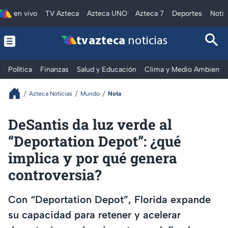
en vivo
TV Azteca
Azteca UNO
Azteca 7
Deportes
Notic
tv azteca
noticias
Política
Finanzas
Salud y Educación
Clima y Medio Ambiente
Azteca Noticias
Mundo
Nota
DeSantis da luz verde al
“Deportation Depot”: ¿qué
implica y por qué genera
controversia?
Con “Deportation Depot”, Florida expande
su capacidad para retener y acelerar