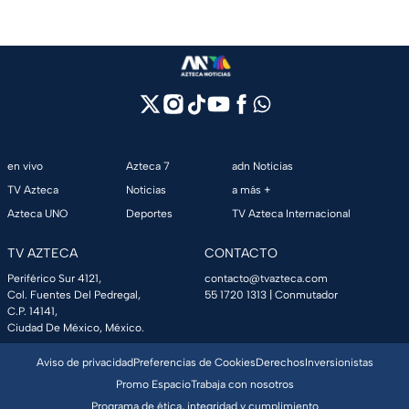
en vivo
Azteca 7
adn Noticias
TV Azteca
Noticias
a más +
Azteca UNO
Deportes
TV Azteca Internacional
TV AZTECA
CONTACTO
Periférico Sur 4121,
contacto@tvazteca.com
Col. Fuentes Del Pedregal,
55 1720 1313
| Conmutador
C.P. 14141,
Ciudad De México, México.
Aviso de privacidad
Preferencias de Cookies
Derechos
Inversionistas
Promo Espacio
Trabaja con nosotros
Programa de ética, integridad y cumplimiento