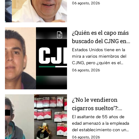
el caso Ayotzinapa. Esta es la
06 agosto, 2026
la justicia en caso
línea del tiempo del caso que
Ayotzinapa
ocurrió bajo su gestión en el
estado.
¿Quién es el capo más
buscado del CJNG en
Estados Unidos?
Estados Unidos tiene en la
mira a varios miembros del
CJNG, pero ¿quién es el
miembro más buscado por el
06 agosto, 2026
que ofrecen 25 millones de
dólares?
¿‘No le vendieron
cigarros sueltos’?:
Detienen a hombre tras
El asaltante de 55 años de
edad amenazó a la empleada
asaltar una tienda y
del establecimiento con un
llevarse más de 30
arma de fuego, llevándose
06 agosto, 2026