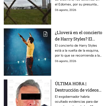
de Guerrero por caso
el Edomex, por su presunta
Ayotzinapa
participación en la
06 agosto, 2026
desaparición de los 43
normalistas de Ayotzinapa.
¿Lloverá en el concierto
de Harry Styles? El
pronóstico del clima
El concierto de Harry Styles
está a la vuelta de la esquina,
para este viernes en
por lo que se recomienda a las
CDMX
y los fanáticos revisar el clima
06 agosto, 2026
en CDMX antes de salir de
casa.
ÚLTIMA HORA |
Destrucción de videos
clave y amenazas a
El exgobernador habría
ocultado evidencias para dar
testigos por parte de