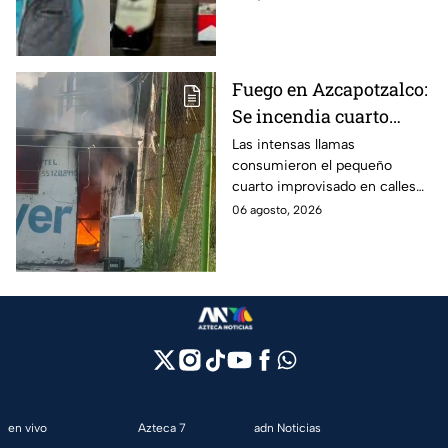
cajetillas en Iztapalapa
cigarros y botellas de alcohol.
Fuego en Azcapotzalco:
Se incendia cuarto
improvisado en la
Las intensas llamas
consumieron el pequeño
Industrial Vallejo;
cuarto improvisado en calles
rompen cadenas para
de Azcapotzalco; bomberos
06 agosto, 2026
combatir las llamas
tuvieron que romper cadenas
para controlar el incendio.
en vivo
Azteca 7
adn Noticias