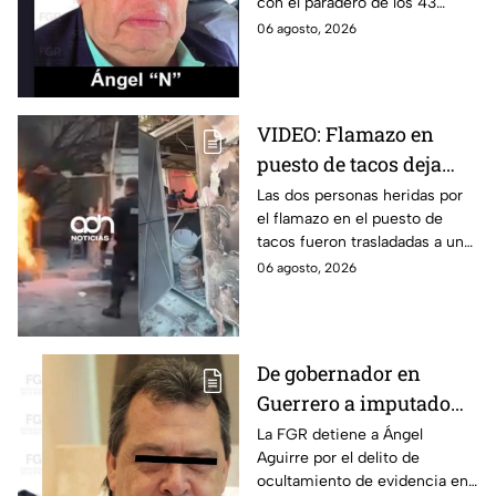
con el paradero de los 43
exgobernador Ángel
estudiantes desaparecidos de
06 agosto, 2026
Aguirre: FGR
Ayotzinapa.
VIDEO: Flamazo en
puesto de tacos deja
dos heridos en CDMX
Las dos personas heridas por
el flamazo en el puesto de
tacos fueron trasladadas a un
hospital para recibir atención
06 agosto, 2026
especializada; su vida no corre
peligro.
De gobernador en
Guerrero a imputado
por la "Verdad
La FGR detiene a Ángel
Aguirre por el delito de
Histórica"; Así fue como
ocultamiento de evidencia en
Ángel Aguirre obstruyó