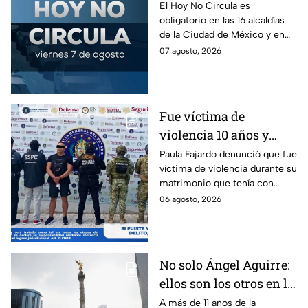
Revisa el Hoy No
El Hoy No Circula es
obligatorio en las 16 alcaldías
Circula de este 7 de
de la Ciudad de México y en
agosto
los municipios conurbados del
07 agosto, 2026
Estado de México.
Fue víctima de
violencia 10 años y
hasta ahora detienen al
Paula Fajardo denunció que fue
víctima de violencia durante su
presunto agresor: el
matrimonio que tenía con
caso de Paula Fajardo
Jorge Francisco “N”, quien fue
06 agosto, 2026
detenido por intento de
feminicidio.
No solo Ángel Aguirre:
ellos son los otros en la
lupa por el caso
A más de 11 años de la