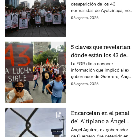
desaparición de los 43
Ayotzinapa
normalistas de Ayotzinapa, no
se ha conocido el paradero de
06 agosto, 2026
los estudiantes a pesar de las
detenciones por el caso.
5 claves que revelarían
dónde están los 43 de
Ayotzinapa tras
La FGR dio a conocer
información que implicó al ex
captura de Ángel
gobernador de Guerrero, Ángel
Aguirre, ex gobernador
Aguirre, quien fue detenido
06 agosto, 2026
de Guerrero
por su presunta relación con el
caso Ayotzinapa.
Encarcelan en el penal
del Altiplano a Ángel
Aguirre, ex gobernador
Ángel Aguirre, ex gobernador
de Guerrero, fue detenido en