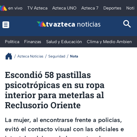
en vivo
TV Azteca
Azteca UNO
Azteca 7
Deportes
Notic
tv azteca
noticias
Política
Finanzas
Salud y Educación
Clima y Medio Ambiente
Azteca Noticias
Seguridad
Nota
Escondió 58 pastillas
psicotrópicas en su ropa
interior para meterlas al
Reclusorio Oriente
La mujer, al encontrarse frente a policías,
evitó el contacto visual con las oficiales e