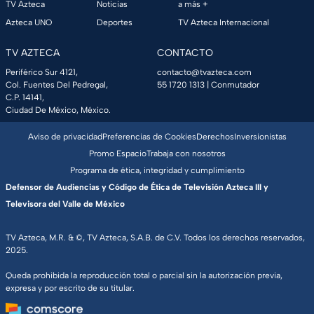
TV Azteca
Noticias
a más +
Azteca UNO
Deportes
TV Azteca Internacional
TV AZTECA
CONTACTO
Periférico Sur 4121,
contacto@tvazteca.com
Col. Fuentes Del Pedregal,
55 1720 1313
| Conmutador
C.P. 14141,
Ciudad De México, México.
Aviso de privacidad
Preferencias de Cookies
Derechos
Inversionistas
Promo Espacio
Trabaja con nosotros
Programa de ética, integridad y cumplimiento
Defensor de Audiencias y Código de Ética de Televisión Azteca III y
Televisora del Valle de México
TV Azteca, M.R. & ©, TV Azteca, S.A.B. de C.V. Todos los derechos reservados,
2025.
Queda prohibida la reproducción total o parcial sin la autorización previa,
expresa y por escrito de su titular.