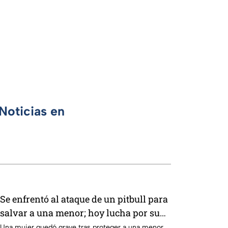
Noticias en
Se enfrentó al ataque de un pitbull para
salvar a una menor; hoy lucha por su
vida en Zapopan
Una mujer quedó grave tras proteger a una menor