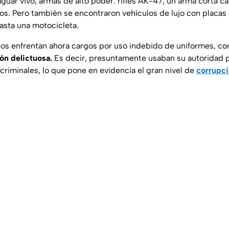
guar vivo, armas de alto poder: rifles AK-47, un arma corta ca
s. Pero también se encontraron vehículos de lujo con placas
sta una motocicleta.
os enfrentan ahora cargos por uso indebido de uniformes, c
ón delictuosa.
Es decir, presuntamente usaban su autoridad p
s criminales, lo que pone en evidencia el gran nivel de
corrupc