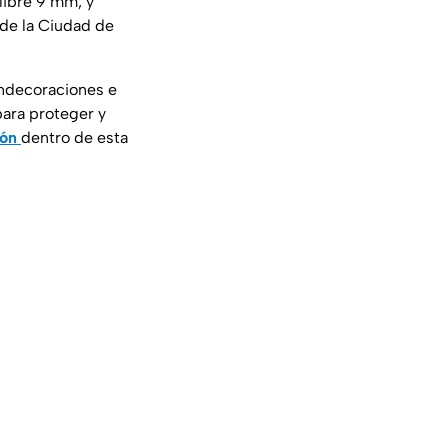
libre 9 mm, y
 de la Ciudad de
ondecoraciones e
ara proteger y
ión
dentro de esta