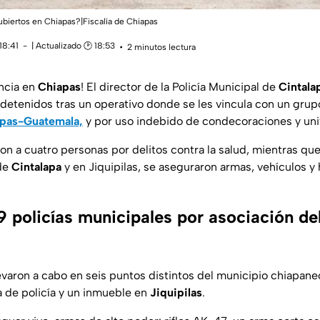
ubiertos en Chiapas?|Fiscalía de Chiapas
18:41
| Actualizado 🕑 18:53
2 minutos lectura
encia en
Chiapas
! El director de la Policía Municipal de
Cintala
detenidos tras un operativo donde se les vincula con un grup
apas-Guatemala,
y por uso indebido de condecoraciones y un
n a cuatro personas por delitos contra la salud, mientras que
 de
Cintalapa
y en Jiquipilas, se aseguraron armas, vehículos y
9 policías municipales por asociación de
evaron a cabo en seis puntos distintos del municipio chiapanec
de policía y un inmueble en
Jiquipilas
.