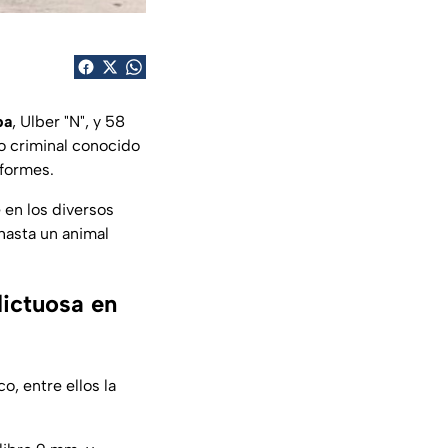
pa
, Ulber "N", y 58
o criminal conocido
iformes.
 en los diversos
 hasta un animal
lictuosa en
o, entre ellos la