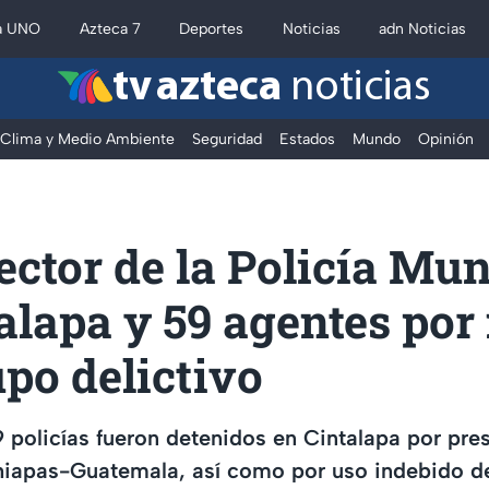
a UNO
Azteca 7
Deportes
Noticias
adn Noticias
tv azteca
noticias
Clima y Medio Ambiente
Seguridad
Estados
Mundo
Opinión
ector de la Policía Mun
alapa y 59 agentes por
po delictivo
 policías fueron detenidos en Cintalapa por pre
Chiapas-Guatemala, así como por uso indebido d