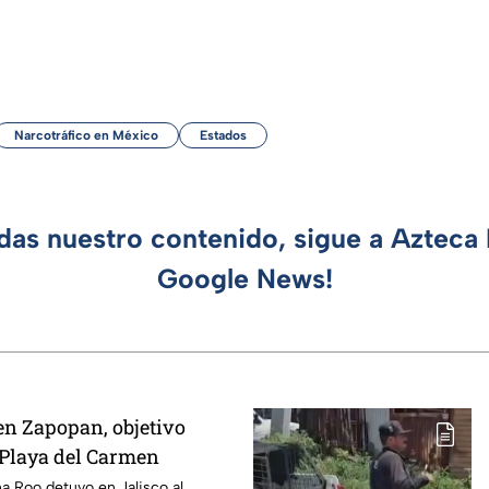
Narcotráfico en México
Estados
rdas nuestro contenido, sigue a Azteca 
Google News!
en Zapopan, objetivo
n Playa del Carmen
na Roo detuvo en Jalisco al