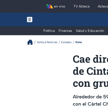
en vivo
TV Azteca
Aztec
Política
Finanzas
Salud y Educación
Azteca Noticias
Estados
Nota
Cae dir
de Cint
con gru
Alrededor de 59
con el Cártel 