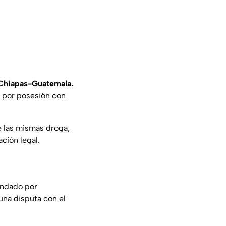
 Chiapas-Guatemala.
s por posesión con
 las mismas droga,
ción legal.
undado por
una disputa con el