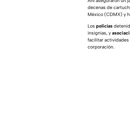
Ahí aseguraron un ja
decenas de cartucho
México (CDMX) y ha
Los
policías
detenid
insignias, y
asociaci
facilitar actividade
corporación.