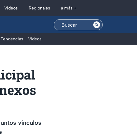
Regionales
Videos
a más +
Tendencias
Videos
icipal
 nexos
suntos vínculos
e