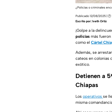
¿Policías o criminales enc
Publicado 12/08/2025 | 🕑 
Escrito por:
Iveth Ortiz
¡Golpe a la delincu
policías
más fueron 
como el
Cártel Chi
Además, se arrestaro
cateos en colonias
exótico.
Detienen a 5
Chiapas
Los
operativos
se ll
misma comandancia 