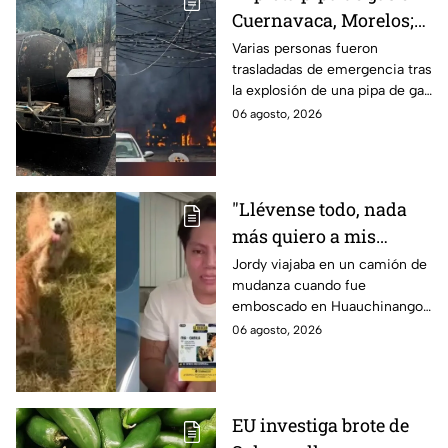
Cuernavaca, Morelos;
se reportan más de 20
Varias personas fueron
trasladadas de emergencia tras
personas con
la explosión de una pipa de gas
quemaduras
cerca de la colonia Las
06 agosto, 2026
Granjas, en Cuernavaca,
Morelos.
"Llévense todo, nada
más quiero a mis
perritas": Asaltan a un
Jordy viajaba en un camión de
mudanza cuando fue
joven, vacían sus
emboscado en Huauchinango,
cuentas y le roban a sus
Puebla, Además de quitarle
06 agosto, 2026
mascotas en
sus pertenencias, los
Huauchinango, Puebla
criminales se llevaron a sus
perritas.
EU investiga brote de