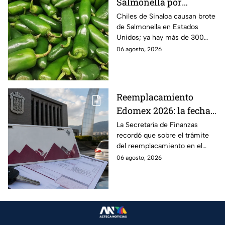
Salmonella por
jalapeños de Sinaloa
Chiles de Sinaloa causan brote
de Salmonella en Estados
Unidos; ya hay más de 300
enfermos en 27 estados.
06 agosto, 2026
Reemplacamiento
Edomex 2026: la fecha
límite para obtener el
La Secretaría de Finanzas
recordó que sobre el trámite
100% de descuento
del reemplacamiento en el
Edomex, ¿hasta cuándo se
06 agosto, 2026
puede realizar y qué coches
tienen el 100% de descuento?