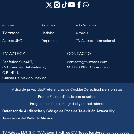
en vivo
Azteca 7
adn Noticias
TV Azteca
Noticias
a más +
Azteca UNO
Deportes
TV Azteca Internacional
TV AZTECA
CONTACTO
Periférico Sur 4121,
contacto@tvazteca.com
Col. Fuentes Del Pedregal,
55 1720 1313
| Conmutador
C.P. 14141,
Ciudad De México, México.
Aviso de privacidad
Preferencias de Cookies
Derechos
Inversionistas
Promo Espacio
Trabaja con nosotros
Programa de ética, integridad y cumplimiento
Defensor de Audiencias y Código de Ética de Televisión Azteca III y
Televisora del Valle de México
TV Azteca, M.R. & ©, TV Azteca, S.A.B. de C.V. Todos los derechos reservados,