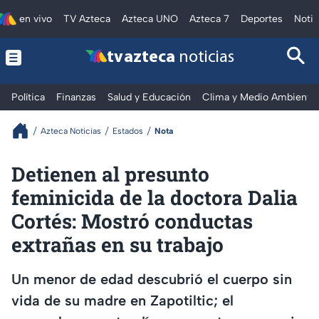
en vivo
TV Azteca
Azteca UNO
Azteca 7
Deportes
Notic
tv azteca
noticias
Política
Finanzas
Salud y Educación
Clima y Medio Ambiente
Azteca Noticias
Estados
Nota
Detienen al presunto
feminicida de la doctora Dalia
Cortés: Mostró conductas
extrañas en su trabajo
Un menor de edad descubrió el cuerpo sin
vida de su madre en Zapotiltic; el