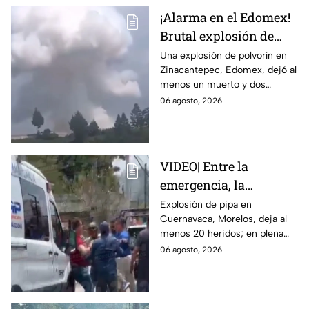
¡Alarma en el Edomex!
Brutal explosión de
polvorín en Santa
Una explosión de polvorín en
Zinacantepec, Edomex, dejó al
María del Monte,
menos un muerto y dos
Zinacantepec; reportan
heridos; autoridades atiende la
06 agosto, 2026
al menos un muerto y
emergencia tras el estallido de
heridos
un taller clandestino.
VIDEO| Entre la
emergencia, la
desesperación y el
Explosión de pipa en
Cuernavaca, Morelos, deja al
llanto de un niño;
menos 20 heridos; en plena
adultos desatan pelea
emergencia, dos hombres
06 agosto, 2026
tras explosión de pipa
comenzaron a pelear mientras
en Cuernavaca
un niño lloraba en el lugar.