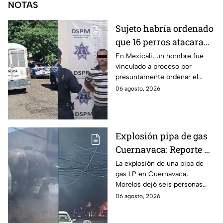
NOTAS
Sujeto habría ordenado
que 16 perros atacaran
a su hermana con
En Mexicali, un hombre fue
vinculado a proceso por
discapacidad en
presuntamente ordenar el
Mexicali, BC
ataque de 16 perros contra su
06 agosto, 2026
hermana, quien tenía
discapacidad auditiva.
Explosión pipa de gas
Cuernavaca: Reporte de
víctimas tras estallido
La explosión de una pipa de
gas LP en Cuernavaca,
en Morelos
Morelos dejó seis personas
hospitalizadas. IMSS informó
06 agosto, 2026
que las pacientes siguen
internadas y aún no hay parte