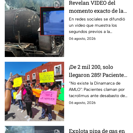
Revelan VIDEO del
momento exacto de la
explosión de pipa de
En redes sociales se difundió
un video que muestra los
gas en Cuernavaca,
segundos previos a la
Morelos
explosión de una pipa de gas
06 agosto, 2026
LP en Cuernavaca, Morelos.
¡De 2 mil 200, solo
llegaron 285! Pacientes
claman por
“No existe la Dinamarca de
AMLO": Pacientes claman por
medicamentos ante
tacrolimus ante desabasto de
desabasto en IMSS
medicamentos en hospital del
06 agosto, 2026
Puebla
IMSS Puebla; hay 900
personas están afectadas.
Explota pipa de gas en