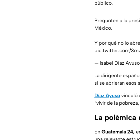
público.
Pregunten a la pres
México.
Y por qué no lo abre
pic.twitter.com/3
— Isabel Díaz Ayus
La dirigente español
si se abrieran esos 
Díaz Ayuso
vinculó 
“vivir de la pobreza
La polémica 
En
Guatemala 24,
en
una relevante estru