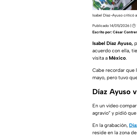
Isabel Díaz-Ayuso criticó 
Publicado 14/05/2026 | 🕑 
Escrito por:
César Contre
Isabel Díaz Ayuso,
p
acuerdo con ella, ti
visita a
México
.
Cabe recordar que la
mayo, pero tuvo que
Díaz Ayuso v
En un video compart
agravio” y pidió qu
En la grabación,
Día
reside en la zona de