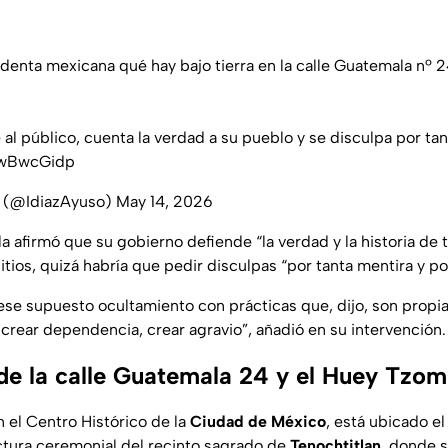
identa mexicana qué hay bajo tierra en la calle Guatemala nº 
 al público, cuenta la verdad a su pueblo y se disculpa por tan
mwBwcGidp
o (@IdiazAyuso)
May 14, 2026
a afirmó que su gobierno defiende “la verdad y la historia de 
sitios, quizá habría que pedir disculpas “por tanta mentira y po
ese supuesto ocultamiento con prácticas que, dijo, son prop
, crear dependencia, crear agravio”, añadió en su intervención.
de la calle Guatemala 24 y el Huey Tzom
 el Centro Histórico de la
Ciudad de México
, está ubicado e
ctura ceremonial del recinto sagrado de
Tenochtitlan
, donde 