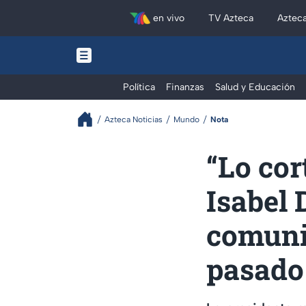
en vivo
TV Azteca
Aztec
Política
Finanzas
Salud y Educación
Azteca Noticias
Mundo
Nota
“Lo cor
Isabel 
comunis
pasado