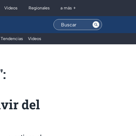
Regionales
Videos
a más +
Tendencias
Videos
":
vir del