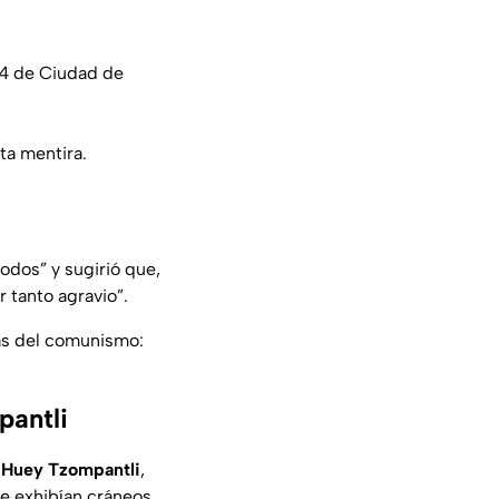
24 de Ciudad de
ta mentira.
todos” y sugirió que,
r tanto agravio”.
ias del comunismo:
pantli
l
Huey Tzompantli
,
se exhibían cráneos