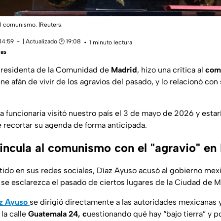
al comunismo. |Reuters.
14:59
| Actualizado 🕑 19:08
1 minuto lectura
ras
residenta de la Comunidad de
Madrid
, hizo una crítica al
com
ene afán de vivir de los agravios del pasado, y lo relacionó co
 funcionaria visitó nuestro país el 3 de mayo de 2026 y estarí
 recortar su agenda de forma anticipada.
incula al comunismo con el "agravio" en
ido en sus redes sociales, Díaz Ayuso acusó al gobierno mexic
e se esclarezca el pasado de ciertos lugares de la Ciudad de M
z Ayuso
se dirigió directamente a las autoridades mexicanas y
 la calle
Guatemala 24, c
uestionando qué hay “bajo tierra” y p