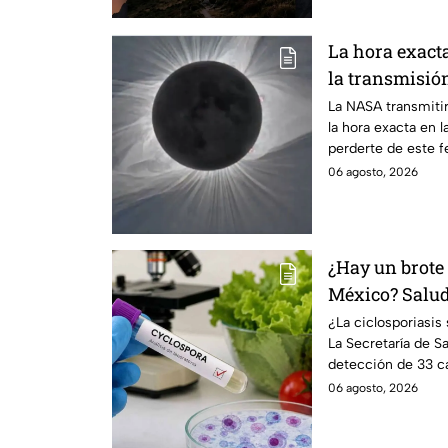
La hora exact
la transmisión
La NASA transmitir
la hora exacta en l
perderte de este 
06 agosto, 2026
¿Hay un brote 
México? Salud 
casos detecta
¿La ciclosporiasi
La Secretaría de Sa
detección de 33 ca
un brote.
06 agosto, 2026