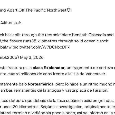
ring Apart Off The Pacific Northwest💥
alifornia.⚠️
ck has split through the tectonic plate beneath Cascadia and it 
d,the fissure runs35 kilometres through solid oceanic rock.
NybaMw
pic.twitter.com/W7DCkbcDFx
mrbk2005)
May 3, 2026
sta fractura es la
placa Explorador,
un fragmento de corteza
e cuatro millones de años frente a la isla de Vancouver.
lentamente bajo
Norteamérica
, pero lo hace a un ritmo mucho 
, ambas remanentes de la antigua y vasta placa de Farallón.
ficos detectó que debajo de la fosa oceánica existen grandes 
 unos 20 kilómetros. Según la investigación, originalmente er
ateral terminó dividiéndola poco a poco, así se informó en la 