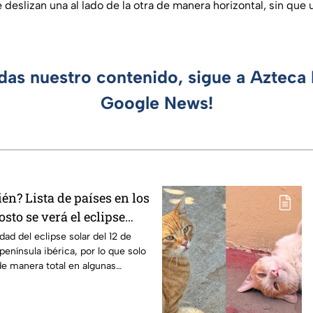
 deslizan una al lado de la otra de manera horizontal, sin que
rdas nuestro contenido, sigue a Azteca 
Google News!
n? Lista de países en los
osto se verá el eclipse
n los que será parcial
idad del eclipse solar del 12 de
península ibérica, por lo que solo
e manera total en algunas