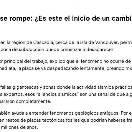
 se rompe: ¿Es este el inicio de un camb
 en la región de Cascadia, cerca de la isla de Vancouver, per
 zona de subducción puede comenzar a desaparecer.
r principal del trabajo, explicó que el fenómeno no ocurre de
nmediata, la placa se va despedazando lentamente, creando mi
 fallas gigantescas y zonas donde la actividad sísmica prácti
os expertos, esos “silencios sísmicos” son una señal de que a
epararon completamente.
mbién ayuda a entender fenómenos geológicos antiguos. Por e
sten restos de placas tectónicas fósiles que podrían haberse f
millones de años.