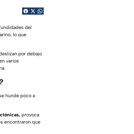
ofundidades del
rino, lo que
 deslizan por debajo
en varios
na.
?
 se hunde poco a
ectónicas,
provoca
res encontraron que