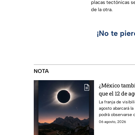
placas tectónicas se
de la otra.
¡No te pie
NOTA
¿México tambié
que el 12 de ag
solar total y e
La franja de visibil
agosto abarcará la 
podrá observarse d
ciudades.
06 agosto, 2026