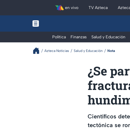
en vivo
TV Azteca
Aztec
Política
Finanzas
Salud y Educación
Azteca Noticias
Salud y Educación
Nota
¿Se par
fractur
hundimi
Científicos det
tectónica se r