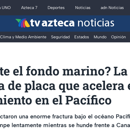
a UNO
Azteca 7
Deportes
Noticias
adn Noticias
tv azteca
noticias
Clima y Medio Ambiente
Seguridad
Estados
Mundo
Opinión
te el fondo marino? La
a de placa que acelera 
ento en el Pacífico
ectaron una enorme fractura bajo el océano Pacíf
ompe lentamente mientras se hunde frente a Cana