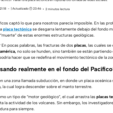
acífico? Hallan una placa tectónica en ruptura|Foto tomada de redes sociales.
21:18
| Actualizado 🕑 23:46
2 minutos lectura
ficos captó lo que para nosotros parecía imposible. En las pr
na
placa tectónica
se desgarra lentamente debajo del fondo ma
a “muerte” de estas enormes estructuras geológicas.
? En pocas palabras, las fracturas de dos
placas
, las cuales se
eamérica,
no solo se hunden, sino también se están partiendo 
podría hacer que se redefina el movimiento tectónico de la zo
sando realmente en el fondo del Pacífico
en una zona llamada subducción, en donde un placa oceánica
, la cual logra descender sobre el manto terrestre.
o un tipo de “motor geológico”, el cual arrastra las
placas t
ta la actividad de los volcanes. Sin embargo, los investigado
dura para siempre.