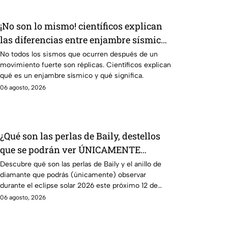
¡No son lo mismo! científicos explican
las diferencias entre enjambre sísmico
y réplicas
No todos los sismos que ocurren después de un
movimiento fuerte son réplicas. Científicos explican
qué es un enjambre sísmico y qué significa.
06 agosto, 2026
¿Qué son las perlas de Baily, destellos
que se podrán ver ÚNICAMENTE
durante el eclipse solar 2026 del 12 de
Descubre qué son las perlas de Baily y el anillo de
diamante que podrás (únicamente) observar
agosto?
durante el eclipse solar 2026 este próximo 12 de
agosto.
06 agosto, 2026