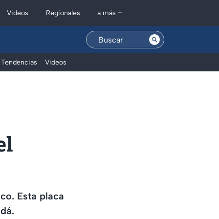
Regionales
Videos
a más +
Tendencias
Videos
el
ico. Esta placa
dá.