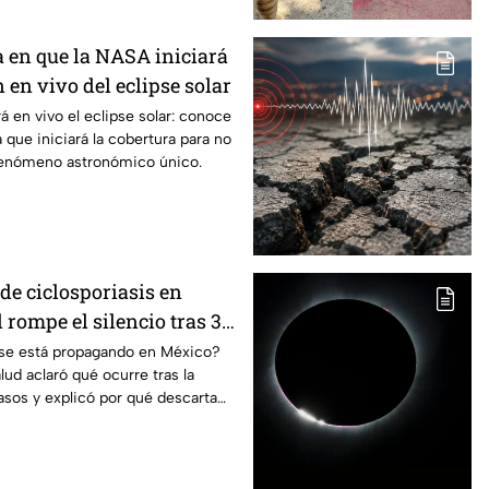
a en que la NASA iniciará
 en vivo del eclipse solar
á en vivo el eclipse solar: conoce
a que iniciará la cobertura para no
fenómeno astronómico único.
de ciclosporiasis en
rompe el silencio tras 33
dos
s se está propagando en México?
lud aclaró qué ocurre tras la
sos y explicó por qué descarta