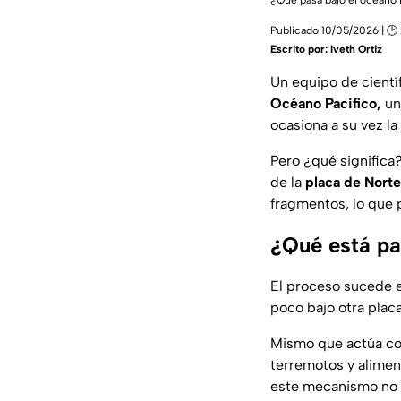
¿Qué pasa bajo el océano P
Publicado 10/05/2026 | 🕑 
Escrito por:
Iveth Ortiz
Un equipo de cientí
Océano Pacifico,
u
ocasiona a su vez l
Pero ¿qué significa
de la
placa de Nort
fragmentos, lo que 
¿Qué está pa
El proceso sucede 
poco bajo otra placa
Mismo que actúa com
terremotos y alimen
este mecanismo no 