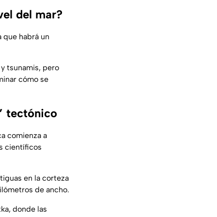
vel del mar?
ca que habrá un
 y tsunamis, pero
rminar cómo se
” tectónico
ca comienza a
 científicos
tiguas en la corteza
ilómetros de ancho.
tka, donde las