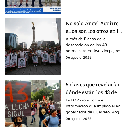
detenido por intento de
feminicidio.
No solo Ángel Aguirre:
ellos son los otros en la
lupa por el caso
A más de 11 años de la
desaparición de los 43
Ayotzinapa
normalistas de Ayotzinapa, no
se ha conocido el paradero de
06 agosto, 2026
los estudiantes a pesar de las
detenciones por el caso.
5 claves que revelarían
dónde están los 43 de
Ayotzinapa tras
La FGR dio a conocer
información que implicó al ex
captura de Ángel
gobernador de Guerrero, Ángel
Aguirre, ex gobernador
Aguirre, quien fue detenido
06 agosto, 2026
de Guerrero
por su presunta relación con el