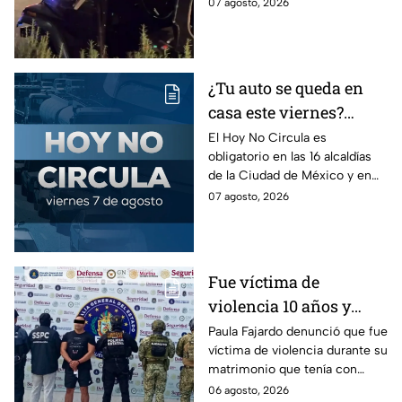
un árbol, dejando a tres
07 agosto, 2026
dormía
jóvenes lesionados.
¿Tu auto se queda en
casa este viernes?
Revisa el Hoy No
El Hoy No Circula es
obligatorio en las 16 alcaldías
Circula de este 7 de
de la Ciudad de México y en
agosto
los municipios conurbados del
07 agosto, 2026
Estado de México.
Fue víctima de
violencia 10 años y
hasta ahora detienen al
Paula Fajardo denunció que fue
víctima de violencia durante su
presunto agresor: el
matrimonio que tenía con
caso de Paula Fajardo
Jorge Francisco “N”, quien fue
06 agosto, 2026