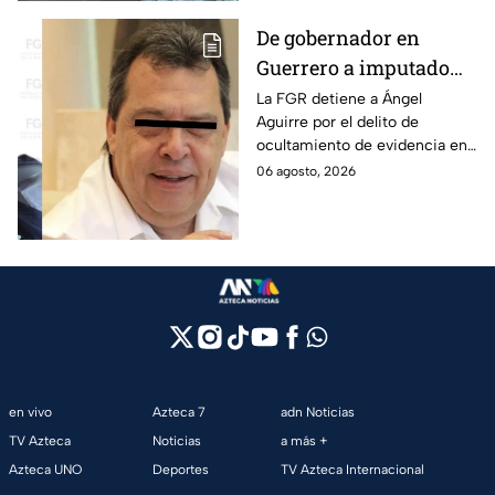
De gobernador en
Guerrero a imputado
por la "Verdad
La FGR detiene a Ángel
Aguirre por el delito de
Histórica"; Así fue como
ocultamiento de evidencia en
Ángel Aguirre obstruyó
el caso Ayotzinapa. Esta es la
06 agosto, 2026
la justicia en caso
línea del tiempo del caso que
Ayotzinapa
ocurrió bajo su gestión en el
estado.
en vivo
Azteca 7
adn Noticias
TV Azteca
Noticias
a más +
Azteca UNO
Deportes
TV Azteca Internacional