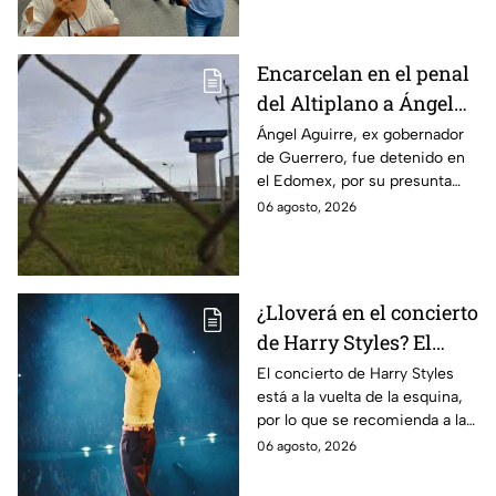
caso Ayotzinapa.
Encarcelan en el penal
del Altiplano a Ángel
Aguirre, ex gobernador
Ángel Aguirre, ex gobernador
de Guerrero, fue detenido en
de Guerrero por caso
el Edomex, por su presunta
Ayotzinapa
participación en la
06 agosto, 2026
desaparición de los 43
normalistas de Ayotzinapa.
¿Lloverá en el concierto
de Harry Styles? El
pronóstico del clima
El concierto de Harry Styles
está a la vuelta de la esquina,
para este viernes en
por lo que se recomienda a las
CDMX
y los fanáticos revisar el clima
06 agosto, 2026
en CDMX antes de salir de
casa.