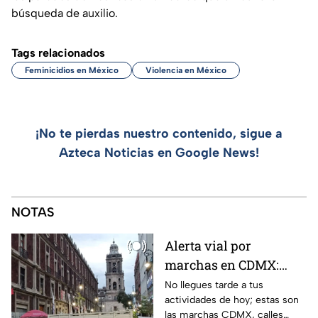
búsqueda de auxilio.
Tags relacionados
Feminicidios en México
Violencia en México
¡No te pierdas nuestro contenido, sigue a
Azteca Noticias en Google News!
NOTAS
Alerta vial por
marchas en CDMX:
Manifestantes retiran
No llegues tarde a tus
actividades de hoy; estas son
bloqueo en Canela y Eje
las marchas CDMX, calles