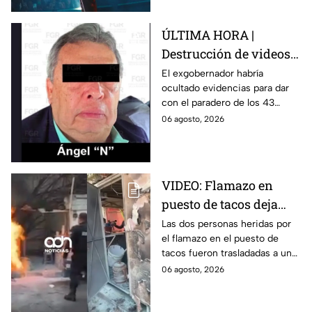
ÚLTIMA HORA |
Destrucción de videos
clave y amenazas a
El exgobernador habría
ocultado evidencias para dar
testigos por parte de
con el paradero de los 43
exgobernador Ángel
estudiantes desaparecidos de
06 agosto, 2026
Aguirre: FGR
Ayotzinapa.
VIDEO: Flamazo en
puesto de tacos deja
dos heridos en CDMX
Las dos personas heridas por
el flamazo en el puesto de
tacos fueron trasladadas a un
hospital para recibir atención
06 agosto, 2026
especializada; su vida no corre
peligro.