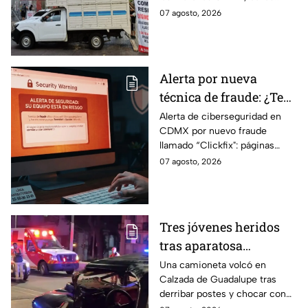
3 Sur, colonia Granjas
cerradas y bloqueos que
07 agosto, 2026
México
tomarán las principales
vialidades de la capital.
Alerta por nueva
técnica de fraude: ¿Te
piden copiar códigos
Alerta de ciberseguridad en
CDMX por nuevo fraude
extraños en la PC?
llamado “Clickfix": páginas
Cuidado, podrías ser
falsas que engañan para
07 agosto, 2026
víctima del peligroso
ejecutar comandos y robar
"Clickfix"
información de tu equipo.
Tres jóvenes heridos
tras aparatosa
volcadura en Tepeyac
Una camioneta volcó en
Calzada de Guadalupe tras
Insurgentes y operativo
derribar postes y chocar con
en la Juárez, mientras