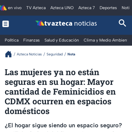
en vivo
TV Azteca
Azteca UNO
Azteca 7
Deportes
Notic
tv azteca
noticias
Política
Finanzas
Salud y Educación
Clima y Medio Ambiente
Azteca Noticias
Seguridad
Nota
Las mujeres ya no están
seguras en su hogar: Mayor
cantidad de Feminicidios en
CDMX ocurren en espacios
domésticos
¿El hogar sigue siendo un espacio seguro?