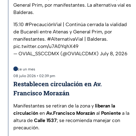
General Prim, por manifestantes. La alternativa vial es
Balderas.
15:10
#PrecauciónVial
| Continúa cerrada la vialidad
de Bucareli entre Atenas y General Prim, por
manifestantes.
#AlternativaVial
| Balderas.
pic.twitter.com/u7A0YqhX49
— OVIAL_SSCCDMX (@OVIALCDMX)
July 8, 2026
Hace un mes
08 julio 2026 • 02:39 pm
Restablecen circulación en Av.
Francisco Morazán
Manifestantes se retiran de la zona y
liberan la
circulación
en
Av.Francisco Morazán
al
Poniente
a la
altura de
Calle 1537
; se recomienda manejar con
precaución.