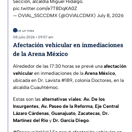
Sección, alcaldía Miguel Hidalgo.
pic.twitter.com/e7T8DqKA0Z
— OVIAL_SSCCDMX (@OVIALCDMX)
July 8, 2026
Hace un mes
08 julio 2026 • 09:57 am
Afectación vehicular en inmediaciones
de la Arena México
Alrededor de las 17:30 horas se prevé una
afectación
vehicular
en inmediaciones de la
Arena México
,
ubicada en Dr. Lavista #189, colonia Doctores, en la
alcaldía Cuauhtémoc.
Estas son las
alternativas viales
:
Av. De los
Insurgentes
,
Av. Paseo de la Reforma
,
Eje Central
Lázaro Cárdenas
,
Guanajuato
,
Zacatecas
,
Dr.
Martínez del Río
y
Dr. García Diego
.