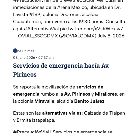
#PrecauciónVial
| Se prevé afectación vehicular en
inmediaciones de la Arena México, ubicada en Dr.
Lavista #189, colonia Doctores, alcaldía
Cuauhtémoc, por evento a las 19:30 horas. Consulta
aquí
#AlternativaVial
pic.twitter.com/xVsRWcxsv7
— OVIAL_SSCCDMX (@OVIALCDMX)
July 8, 2026
Hace un mes
08 julio 2026 • 07:37 am
Servicios de emergencia hacía Av.
Pirineos
Se reporta la movilización de
servicios de
emergencia
rumbo a la
Av. Pirineos
y
Miraflores
, en
la colonia
Miravalle
, alcaldía
Benito Juárez
.
Estas son las
alternativas viales
: Calzada de Tlalpan
y Ermita Iztapalapa.
#PrecauciónVial
| Servicios de emergencia se