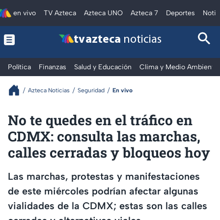
en vivo
TV Azteca
Azteca UNO
Azteca 7
Deportes
Notic
tv azteca
noticias
Política
Finanzas
Salud y Educación
Clima y Medio Ambiente
Azteca Noticias
Seguridad
En vivo
No te quedes en el tráfico en
CDMX: consulta las marchas,
calles cerradas y bloqueos hoy
Las marchas, protestas y manifestaciones
de este miércoles podrían afectar algunas
vialidades de la CDMX; estas son las calles