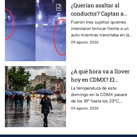
¿Querían asaltar al
conductor? Captan a
tres sujetos brincando
Fueron tres sujetos quienes
intentaron brincar frente a un
frente a un auto en
auto mientras transitaba en la
Cuajimalpa, CDMX
México-Toluca, en Cuajimalpa,
09 agosto, 2026
CDMX.
¿A qué hora va a llover
hoy en CDMX? El
pronóstico del clima
La temperatura de este
domingo en la CDMX pasará
para este domingo
de los 18° hasta los 23°C,
acompañado de lluvias en
09 agosto, 2026
algunas zonas de la capital del
país; todo lo que debes saber.