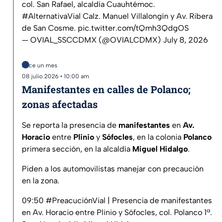
col. San Rafael, alcaldía Cuauhtémoc.
#AlternativaVial
Calz. Manuel Villalongín y Av. Ribera
de San Cosme.
pic.twitter.com/tQmh3QdgOS
— OVIAL_SSCCDMX (@OVIALCDMX)
July 8, 2026
Hace un mes
08 julio 2026 • 10:00 am
Manifestantes en calles de Polanco;
zonas afectadas
Se reporta la presencia de
manifestantes
en
Av.
Horacio
entre
Plinio
y
Sófocles
, en la colonia
Polanco
primera sección, en la alcaldía
Miguel Hidalgo
.
Piden a los automovilistas manejar con precaución
en la zona.
09:50
#PreacuciónVial
| Presencia de manifestantes
en Av. Horacio entre Plinio y Sófocles, col. Polanco 1ª.