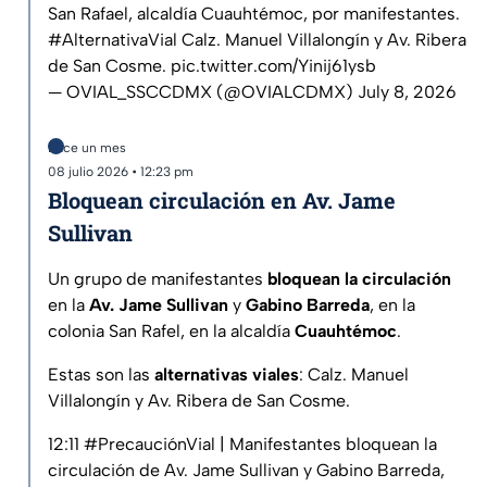
San Rafael, alcaldía Cuauhtémoc, por manifestantes.
#AlternativaVial
Calz. Manuel Villalongín y Av. Ribera
de San Cosme.
pic.twitter.com/Yinij61ysb
— OVIAL_SSCCDMX (@OVIALCDMX)
July 8, 2026
Hace un mes
08 julio 2026 • 12:23 pm
Bloquean circulación en Av. Jame
Sullivan
Un grupo de manifestantes
bloquean la circulación
en la
Av. Jame Sullivan
y
Gabino Barreda
, en la
colonia San Rafel, en la alcaldía
Cuauhtémoc
.
Estas son las
alternativas viales
: Calz. Manuel
Villalongín y Av. Ribera de San Cosme.
12:11
#PrecauciónVial
| Manifestantes bloquean la
circulación de Av. Jame Sullivan y Gabino Barreda,