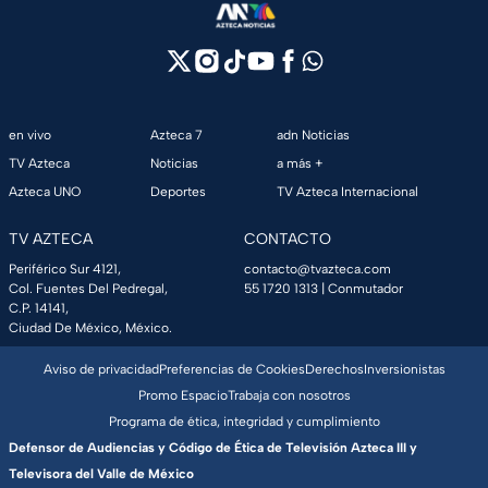
en vivo
Azteca 7
adn Noticias
TV Azteca
Noticias
a más +
Azteca UNO
Deportes
TV Azteca Internacional
TV AZTECA
CONTACTO
Periférico Sur 4121,
contacto@tvazteca.com
Col. Fuentes Del Pedregal,
55 1720 1313
| Conmutador
C.P. 14141,
Ciudad De México, México.
Aviso de privacidad
Preferencias de Cookies
Derechos
Inversionistas
Promo Espacio
Trabaja con nosotros
Programa de ética, integridad y cumplimiento
Defensor de Audiencias y Código de Ética de Televisión Azteca III y
Televisora del Valle de México