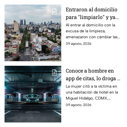
Entraron al domicilio
para "limpiarlo" y ya
no lo dejaron entrar:
Al entrar al domicilio con la
excusa de la limpieza,
Cae banda por despojo
amenazaron con cambiar las
de inmueble en la GAM
chapas, ya que mostraron un
09 agosto, 2026
supuesto documento que
decía que la propiedad les
pertenecía.
Conoce a hombre en
app de citas, lo droga y
le quita hasta el auto:
La mujer citó a la víctima en
una habitación de hotel en la
Nuevo modus operandi
Miguel Hidalgo, CDMX,
del robo de
dejándolo inconsciente
09 agosto, 2026
automóviles en CDMX
después de una copa de vino;
así fue el robo de su auto.