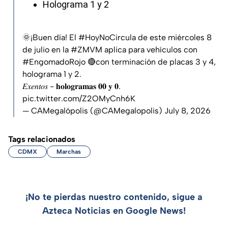
Holograma 1 y 2
🌞¡Buen día! El
#HoyNoCircula
de este miércoles 8
de julio en la
#ZMVM
aplica para vehículos con
#EngomadoRojo
🔴con terminación de placas 3 y 4,
holograma 1 y 2.
𝐸𝑥𝑒𝑛𝑡𝑜𝑠 - 𝐡𝐨𝐥𝐨𝐠𝐫𝐚𝐦𝐚𝐬 𝟎𝟎 𝐲 𝟎.
pic.twitter.com/Z2OMyCnh6K
— CAMegalópolis (@CAMegalopolis)
July 8, 2026
Tags relacionados
CDMX
Marchas
¡No te pierdas nuestro contenido, sigue a
Azteca Noticias en Google News!