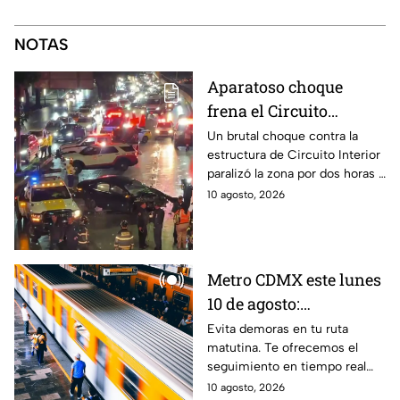
NOTAS
Aparatoso choque
frena el Circuito
Interior y deja una
Un brutal choque contra la
estructura de Circuito Interior
mujer herida, mientras
paralizó la zona por dos horas y
dormía
una familia tuvo que subir al
10 agosto, 2026
techo de su camioneta en
Tlalpan.
Metro CDMX este lunes
10 de agosto:
Frecuencia de trenes y
Evita demoras en tu ruta
matutina. Te ofrecemos el
Líneas con retrasos
seguimiento en tiempo real
sobre la afluencia en andenes
10 agosto, 2026