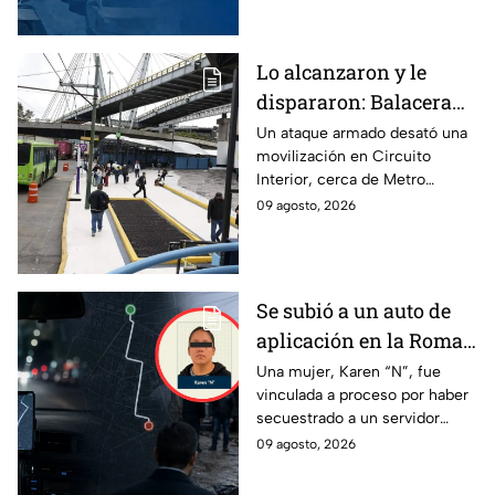
una multa.
Lo alcanzaron y le
dispararon: Balacera
cerca del Metro
Un ataque armado desató una
movilización en Circuito
Oceanía deja un
Interior, cerca de Metro
lesionado
Oceanía. Un hombre resultó
09 agosto, 2026
herido y fue llevado por sus
medios a un hospital.
Se subió a un auto de
aplicación en la Roma
Norte y apareció sin
Una mujer, Karen “N”, fue
vinculada a proceso por haber
vida en Ecatepec: Así
secuestrado a un servidor
secuestraron a un
público de la Fiscalía de la
09 agosto, 2026
servidor público de la
CDMX, quien fue encontrado
Fiscalía de la CDMX
sin vida.