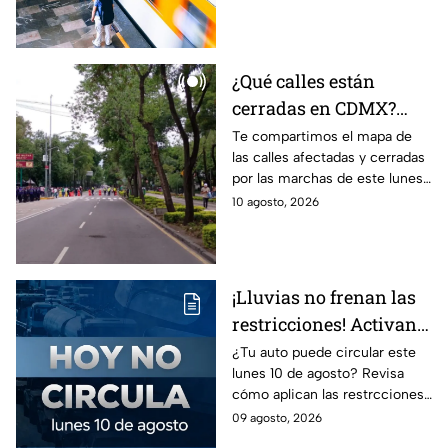
y las Líneas con retrasos en el
Metro CDMX para este lunes.
¿Qué calles están
cerradas en CDMX?
Vialidades afectadas
Te compartimos el mapa de
las calles afectadas y cerradas
por marchas y
por las marchas de este lunes
bloqueos de este lunes;
en la CDMX; conoce las rutas
10 agosto, 2026
rutas alternas
alternas para evitar el caos vial.
¡Lluvias no frenan las
restricciones! Activan
el Hoy No Circula para
¿Tu auto puede circular este
lunes 10 de agosto? Revisa
estos automovilistas
cómo aplican las restrcciones
este lunes
del Hoy No Circula en CDMX y
09 agosto, 2026
Edomex antes de salir y evita