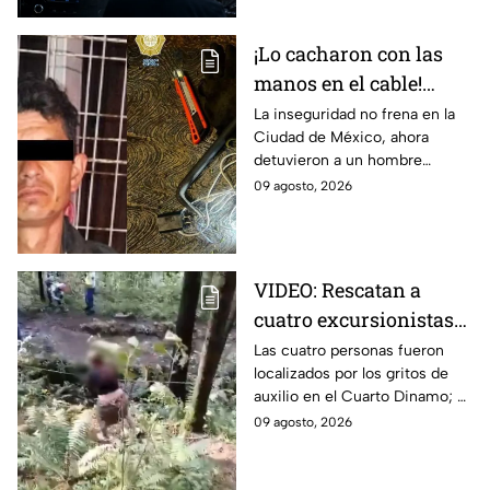
¡Lo cacharon con las
manos en el cable!
Detienen a hombre por
La inseguridad no frena en la
Ciudad de México, ahora
robo en la CDMX
detuvieron a un hombre
robando cables; los reportes
09 agosto, 2026
indican que llevaba al menos 2
metros.
VIDEO: Rescatan a
cuatro excursionistas
perdidos en Los
Las cuatro personas fueron
localizados por los gritos de
Dinamos, CDMX
auxilio en el Cuarto Dinamo; al
ser rescatados se encontraban
09 agosto, 2026
nerviosos; sin embargo, su
estado de salud era estable.