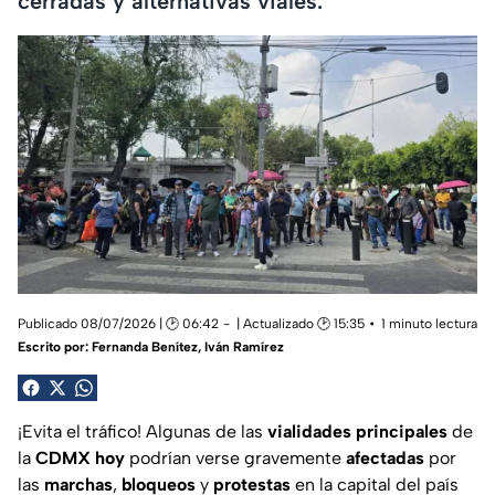
cerradas y alternativas viales.
Publicado 08/07/2026 | 🕑 06:42
| Actualizado 🕑 15:35
1 minuto lectura
Escrito por:
Fernanda Benítez
,
Iván Ramírez
¡Evita el tráfico! Algunas de las
vialidades principales
de
la
CDMX hoy
podrían verse gravemente
afectadas
por
las
marchas
,
bloqueos
y
protestas
en la capital del país