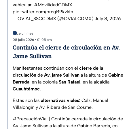
vehicular.
#MovilidadCDMX
pic.twitter.com/pmgB9kvkfn
— OVIAL_SSCCDMX (@OVIALCDMX)
July 8, 2026
Hace un mes
08 julio 2026 • 01:05 pm
Continúa el cierre de circulación en Av.
Jame Sullivan
Manifestantes continúan con el
cierre de la
circulación
de
Av. jame Sullivan
a la altura de
Gabino
Barreda
, en la colonia
San Rafael
, en la alcaldía
Cuauhtémoc
.
Estas son las
alternativas viales:
Calz. Manuel
Villalongín y Av. Ribera de San Cosme.
#PrecauciónVial
| Continúa cerrada la circulación de
Av. Jame Sullivan a la altura de Gabino Barreda, col.