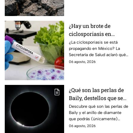
qué es un enjambre sísmico y
qué significa.
¿Hay un brote de
ciclosporiasis en
México? Salud rompe
¿La ciclosporiasis se está
propagando en México? La
el silencio tras 33 casos
Secretaría de Salud aclaró qué
detectados
ocurre tras la detección de 33
06 agosto, 2026
casos y explicó por qué
descarta un brote.
¿Qué son las perlas de
Baily, destellos que se
podrán ver
Descubre qué son las perlas de
Baily y el anillo de diamante
ÚNICAMENTE durante
que podrás (únicamente)
el eclipse solar 2026 del
observar durante el eclipse
06 agosto, 2026
12 de agosto?
solar 2026 este próximo 12 de