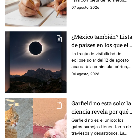
lista completa de números
telefónicos y correos de
07 agosto, 2026
atención directa por nivel
escolar para solucionarlo.
¿México también? Lista
de países en los que el
12 de agosto se verá el
La franja de visibilidad del
eclipse solar del 12 de agosto
eclipse solar total y en
abarcará la península ibérica,
los que será parcial
por lo que solo podrá
06 agosto, 2026
observarse de manera total en
algunas ciudades.
Garfield no esta solo: la
ciencia revela por qué
los gatos naranjas
Garfield no es el único: los
gatos naranjas tienen fama de
tienen tanta fama de
traviesos y desastrosos. La
hacer "desastres"