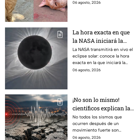
ciencia explica qué hay detrás
06 agosto, 2026
de su color y peculiar
reputación.
La hora exacta en que
la NASA iniciará la
transmisión en vivo
La NASA transmitirá en vivo el
eclipse solar: conoce la hora
del eclipse solar
exacta en la que iniciará la
cobertura para no perderte de
06 agosto, 2026
este fenómeno astronómico
único.
¡No son lo mismo!
científicos explican las
diferencias entre
No todos los sismos que
ocurren después de un
enjambre sísmico y
movimiento fuerte son
réplicas
réplicas. Científicos explican
06 agosto, 2026