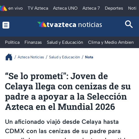
en vivo
TV Azteca
Azteca UNO
Azteca 7
Deportes
Notic
tv azteca
noticias
Política
Finanzas
Salud y Educación
Clima y Medio Ambiente
Azteca Noticias
Salud y Educación
Nota
“Se lo prometí": Joven de
Celaya llega con cenizas de su
padre a apoyar a la Selección
Azteca en el Mundial 2026
Un aficionado viajó desde Celaya hasta
CDMX con las cenizas de su padre para