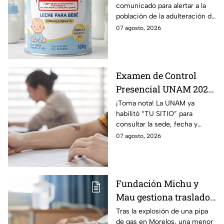
comunicado para alertar a la
es y cómo identificarla?
población de la adulteración de
una leche para bebé.
07 agosto, 2026
Examen de Control
Presencial UNAM 2026:
consulta aquí tu sede,
¡Toma nota! La UNAM ya
habilitó “TU SITIO” para
fecha y horario
consultar la sede, fecha y
horario del Examen Control
07 agosto, 2026
Presencial 2026. Revisa aquí
cómo conocer tu cita.
Fundación Michu y
Mau gestiona traslado
a Texas de adolescente
Tras la explosión de una pipa
de gas en Morelos, una menor