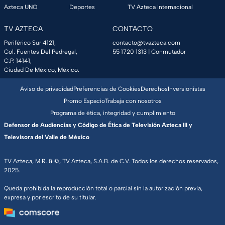
Azteca UNO
Deportes
TV Azteca Internacional
TV AZTECA
CONTACTO
Periférico Sur 4121,
contacto@tvazteca.com
Col. Fuentes Del Pedregal,
55 1720 1313
| Conmutador
C.P. 14141,
Ciudad De México, México.
Aviso de privacidad
Preferencias de Cookies
Derechos
Inversionistas
Promo Espacio
Trabaja con nosotros
Programa de ética, integridad y cumplimiento
Defensor de Audiencias y Código de Ética de Televisión Azteca III y
Televisora del Valle de México
TV Azteca, M.R. & ©, TV Azteca, S.A.B. de C.V. Todos los derechos reservados,
2025.
Queda prohibida la reproducción total o parcial sin la autorización previa,
expresa y por escrito de su titular.