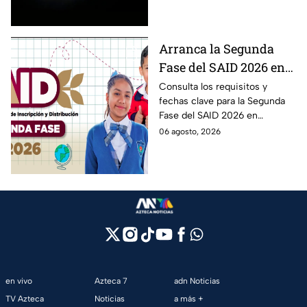
agosto.
Arranca la Segunda
Fase del SAID 2026 en
Edomex para grados
Consulta los requisitos y
fechas clave para la Segunda
intermedios: Fechas
Fase del SAID 2026 en
clave y requisitos para
Edomex y asegura el traslado
06 agosto, 2026
cambios de escuela
escolar de tus hijos para el
próximo ciclo escolar.
en vivo
Azteca 7
adn Noticias
TV Azteca
Noticias
a más +