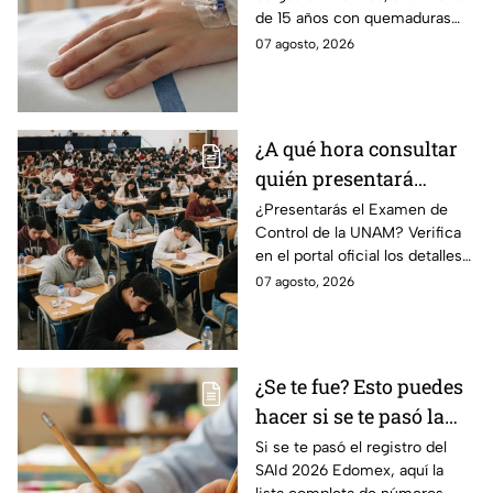
herida en explosión de
de 15 años con quemaduras
una pipa de gas en
graves será trasladada a
07 agosto, 2026
Morelos
Galveston, Texas, para recibir
atención urgente.
¿A qué hora consultar
quién presentará
examen de control?
¿Presentarás el Examen de
Control de la UNAM? Verifica
en el portal oficial los detalles
de tu cita y los puntajes
07 agosto, 2026
mínimos requeridos para esta
prueba.
¿Se te fue? Esto puedes
hacer si se te pasó la
fecha de preinscripción
Si se te pasó el registro del
SAId 2026 Edomex, aquí la
SAID Edomex 2026