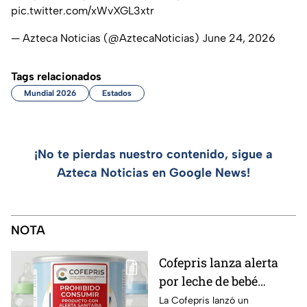
pic.twitter.com/xWvXGL3xtr
— Azteca Noticias (@AztecaNoticias)
June 24, 2026
Tags relacionados
Mundial 2026
Estados
¡No te pierdas nuestro contenido, sigue a
Azteca Noticias en Google News!
NOTA
Cofepris lanza alerta
por leche de bebé
adulterada: ¿Qué marca
La Cofepris lanzó un