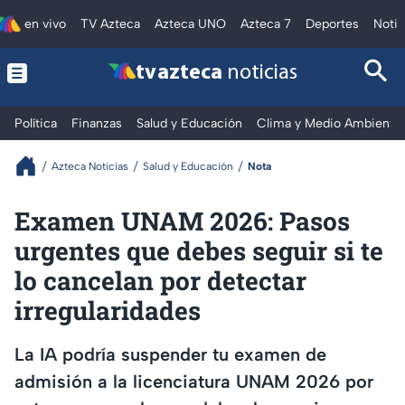
en vivo
TV Azteca
Azteca UNO
Azteca 7
Deportes
Notic
tv azteca
noticias
Política
Finanzas
Salud y Educación
Clima y Medio Ambiente
Azteca Noticias
Salud y Educación
Nota
Examen UNAM 2026: Pasos
urgentes que debes seguir si te
lo cancelan por detectar
irregularidades
La IA podría suspender tu examen de
admisión a la licenciatura UNAM 2026 por