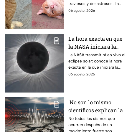
traviesos y desastrosos. La
hacer "desastres"
ciencia explica qué hay detrás
06 agosto, 2026
de su color y peculiar
reputación.
La hora exacta en que
la NASA iniciará la
transmisión en vivo
La NASA transmitirá en vivo el
eclipse solar: conoce la hora
del eclipse solar
exacta en la que iniciará la
cobertura para no perderte de
06 agosto, 2026
este fenómeno astronómico
único.
¡No son lo mismo!
científicos explican las
diferencias entre
No todos los sismos que
ocurren después de un
enjambre sísmico y
movimiento fuerte son