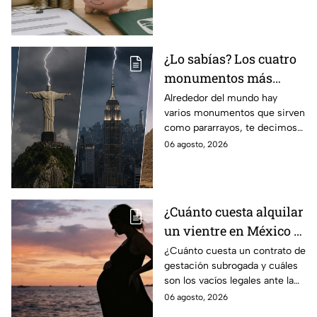
régimen de la Ley 73
¿Lo sabías? Los cuatro
monumentos más
famosos del mundo que
Alrededor del mundo hay
varios monumentos que sirven
también funcionan
como pararrayos, te decimos
como pararrayos
los cuatro más icónicos y
06 agosto, 2026
cómo es que adquieren esta
función.
¿Cuánto cuesta alquilar
un vientre en México y
en qué estados se
¿Cuánto cuesta un contrato de
gestación subrogada y cuáles
permite la gestación
son los vacíos legales ante la
subrogada?
falta de una ley federal que
06 agosto, 2026
regule esta práctica en