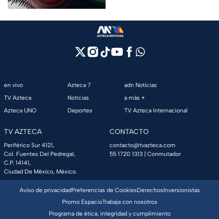
en vivo
Azteca 7
adn Noticias
TV Azteca
Noticias
a más +
Azteca UNO
Deportes
TV Azteca Internacional
TV AZTECA
CONTACTO
Periférico Sur 4121,
contacto@tvazteca.com
Col. Fuentes Del Pedregal,
55 1720 1313
| Conmutador
C.P. 14141,
Ciudad De México, México.
Aviso de privacidad
Preferencias de Cookies
Derechos
Inversionistas
Promo Espacio
Trabaja con nosotros
Programa de ética, integridad y cumplimiento