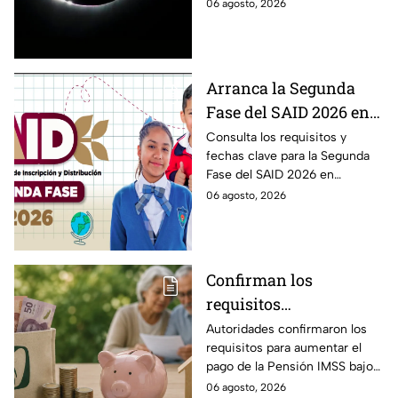
observar durante el eclipse
06 agosto, 2026
12 de agosto?
solar 2026 este próximo 12 de
agosto.
Arranca la Segunda
Fase del SAID 2026 en
Edomex para grados
Consulta los requisitos y
fechas clave para la Segunda
intermedios: Fechas
Fase del SAID 2026 en
clave y requisitos para
Edomex y asegura el traslado
06 agosto, 2026
cambios de escuela
escolar de tus hijos para el
próximo ciclo escolar.
Confirman los
requisitos
indispensables para
Autoridades confirmaron los
requisitos para aumentar el
incrementar el pago de
pago de la Pensión IMSS bajo
la Pensión IMSS bajo el
la Ley 73, ¿cuáles son?
06 agosto, 2026