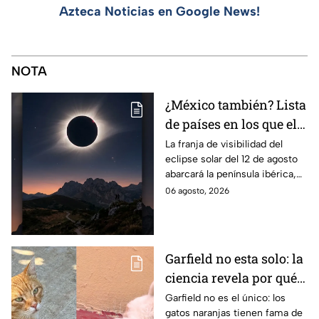
Azteca Noticias en Google News!
NOTA
¿México también? Lista
de países en los que el
12 de agosto se verá el
La franja de visibilidad del
eclipse solar del 12 de agosto
eclipse solar total y en
abarcará la península ibérica,
los que será parcial
por lo que solo podrá
06 agosto, 2026
observarse de manera total en
algunas ciudades.
Garfield no esta solo: la
ciencia revela por qué
los gatos naranjas
Garfield no es el único: los
gatos naranjas tienen fama de
tienen tanta fama de