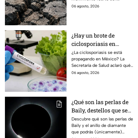
réplicas
réplicas. Científicos explican
06 agosto, 2026
qué es un enjambre sísmico y
qué significa.
¿Hay un brote de
ciclosporiasis en
México? Salud rompe
¿La ciclosporiasis se está
propagando en México? La
el silencio tras 33 casos
Secretaría de Salud aclaró qué
detectados
ocurre tras la detección de 33
06 agosto, 2026
casos y explicó por qué
descarta un brote.
¿Qué son las perlas de
Baily, destellos que se
podrán ver
Descubre qué son las perlas de
Baily y el anillo de diamante
ÚNICAMENTE durante
que podrás (únicamente)
el eclipse solar 2026 del