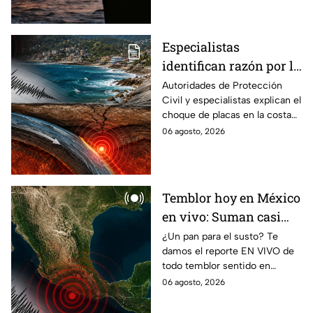
México?
Especialistas
identifican razón por la
que tiembla tanto en
Autoridades de Protección
Civil y especialistas explican el
Guerrero
choque de placas en la costa
de Guerrero; ¿cuál es el sismo
06 agosto, 2026
más grande sentido en el
estado?
Temblor hoy en México
en vivo: Suman casi
mil 500 réplicas del
¿Un pan para el susto? Te
damos el reporte EN VIVO de
sismo ocurrido en
todo temblor sentido en
Chiapas
México con epicentro,
06 agosto, 2026
magnitud e información de
autoridades.