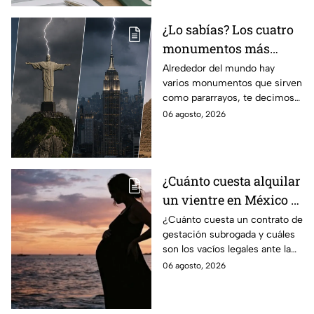
¿Lo sabías? Los cuatro
monumentos más
famosos del mundo que
Alrededor del mundo hay
varios monumentos que sirven
también funcionan
como pararrayos, te decimos
como pararrayos
los cuatro más icónicos y
06 agosto, 2026
cómo es que adquieren esta
función.
¿Cuánto cuesta alquilar
un vientre en México y
en qué estados se
¿Cuánto cuesta un contrato de
gestación subrogada y cuáles
permite la gestación
son los vacíos legales ante la
subrogada?
falta de una ley federal que
06 agosto, 2026
regule esta práctica en
México?