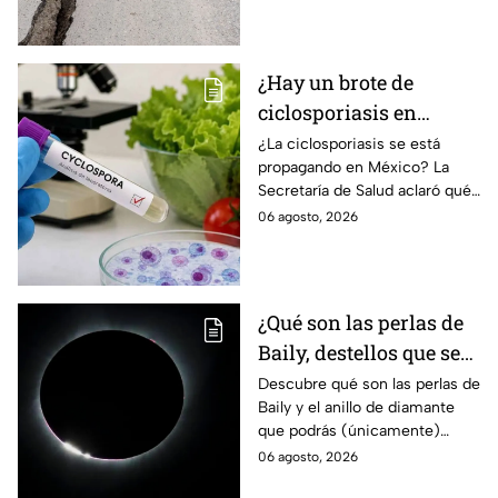
qué significa.
¿Hay un brote de
ciclosporiasis en
México? Salud rompe
¿La ciclosporiasis se está
propagando en México? La
el silencio tras 33 casos
Secretaría de Salud aclaró qué
detectados
ocurre tras la detección de 33
06 agosto, 2026
casos y explicó por qué
descarta un brote.
¿Qué son las perlas de
Baily, destellos que se
podrán ver
Descubre qué son las perlas de
Baily y el anillo de diamante
ÚNICAMENTE durante
que podrás (únicamente)
el eclipse solar 2026 del
observar durante el eclipse
06 agosto, 2026
12 de agosto?
solar 2026 este próximo 12 de