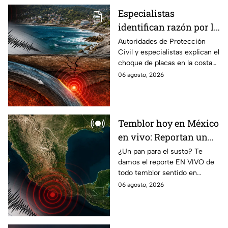
Especialistas
identifican razón por la
que tiembla tanto en
Autoridades de Protección
Civil y especialistas explican el
Guerrero
choque de placas en la costa
de Guerrero; ¿cuál es el sismo
06 agosto, 2026
más grande sentido en el
estado?
Temblor hoy en México
en vivo: Reportan un
sismo de magnitud 4.4
¿Un pan para el susto? Te
damos el reporte EN VIVO de
en Oaxaca; ¿en dónde
todo temblor sentido en
se percibió?
México con epicentro,
06 agosto, 2026
magnitud e información de
autoridades.