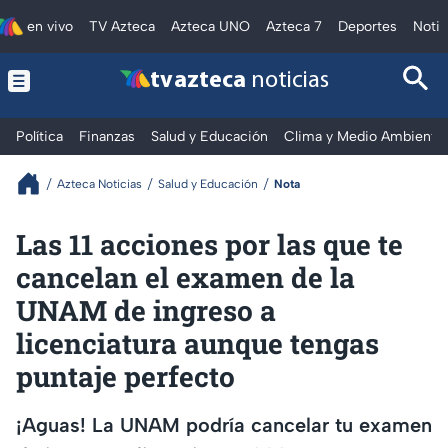
en vivo
TV Azteca
Azteca UNO
Azteca 7
Deportes
Notic
tv azteca
noticias
Política
Finanzas
Salud y Educación
Clima y Medio Ambiente
Azteca Noticias
Salud y Educación
Nota
Las 11 acciones por las que te
cancelan el examen de la
UNAM de ingreso a
licenciatura aunque tengas
puntaje perfecto
¡Aguas! La UNAM podría cancelar tu examen