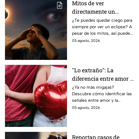
Mitos de ver
directamente un
eclipse parcial: así
¿Te puedes quedar ciego para
siempre por ver un eclipse? A
puedes observarlo de
pesar de los mitos, así puedes
forma segura
observar un eclipse parcial y
05 agosto, 2026
total de forma segura.
"Lo extraño": La
diferencia entre amor y
dependencia
¿Ya no más migajas?
Descubre cómo identificar las
emocional
señales entre amor y la
dependencia emocional. Estos
05 agosto, 2026
son los puntos clave para salir
de una relación inestable.
Reportan casos de