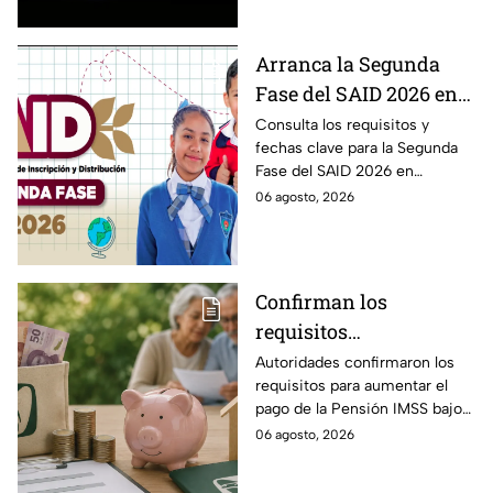
agosto.
Arranca la Segunda
Fase del SAID 2026 en
Edomex para grados
Consulta los requisitos y
fechas clave para la Segunda
intermedios: Fechas
Fase del SAID 2026 en
clave y requisitos para
Edomex y asegura el traslado
06 agosto, 2026
cambios de escuela
escolar de tus hijos para el
próximo ciclo escolar.
Confirman los
requisitos
indispensables para
Autoridades confirmaron los
requisitos para aumentar el
incrementar el pago de
pago de la Pensión IMSS bajo
la Pensión IMSS bajo el
la Ley 73, ¿cuáles son?
06 agosto, 2026
régimen de la Ley 73