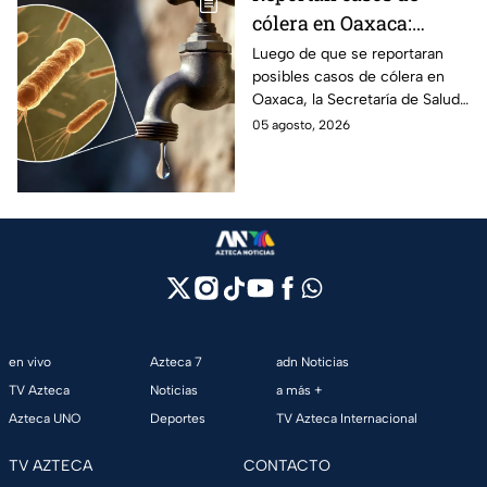
cólera en Oaxaca:
síntomas y las
Luego de que se reportaran
posibles casos de cólera en
principales formas de
Oaxaca, la Secretaría de Salud
contagio
del Estado pide tomar
05 agosto, 2026
precauciones; pero ¿cómo se
contagia?
en vivo
Azteca 7
adn Noticias
TV Azteca
Noticias
a más +
Azteca UNO
Deportes
TV Azteca Internacional
TV AZTECA
CONTACTO