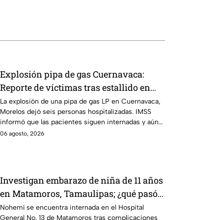
Explosión pipa de gas Cuernavaca:
Reporte de víctimas tras estallido en
Morelos
La explosión de una pipa de gas LP en Cuernavaca,
Morelos dejó seis personas hospitalizadas. IMSS
informó que las pacientes siguen internadas y aún
no hay parte médico.
06 agosto, 2026
Investigan embarazo de niña de 11 años
en Matamoros, Tamaulipas; ¿qué pasó
con Nohemí?
Nohemí se encuentra internada en el Hospital
General No. 13 de Matamoros tras complicaciones