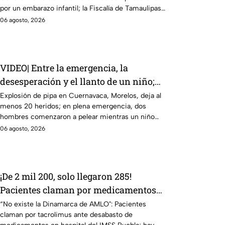
por un embarazo infantil; la Fiscalía de Tamaulipas
ya investiga.
06 agosto, 2026
VIDEO| Entre la emergencia, la
desesperación y el llanto de un niño;
adultos desatan pelea tras explosión de
Explosión de pipa en Cuernavaca, Morelos, deja al
menos 20 heridos; en plena emergencia, dos
pipa en Cuernavaca
hombres comenzaron a pelear mientras un niño
lloraba en el lugar.
06 agosto, 2026
¡De 2 mil 200, solo llegaron 285!
Pacientes claman por medicamentos
ante desabasto en IMSS Puebla
“No existe la Dinamarca de AMLO": Pacientes
claman por tacrolimus ante desabasto de