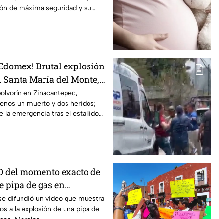
ión de máxima seguridad y su
 Edomex! Brutal explosión
n Santa María del Monte,
 reportan al menos un
olvorín en Zinacantepec,
enos un muerto y dos heridos;
dos
 la emergencia tras el estallido
stino.
O del momento exacto de
e pipa de gas en
Morelos
se difundió un video que muestra
os a la explosión de una pipa de