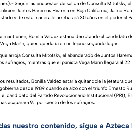
mex).- Según las encuestas de salida de Consulta Mitofsky, el
alición Juntos Haremos Historia en Baja California, Jaime Boni
 estado y de esta manera le arrebatará 30 años en el poder al 
se mantienen, Bonilla Valdez estaría derrotando al candidato d
Vega Marín, quien quedaría en un lejano segundo lugar.
ue arroja Consulta Mitofsky, el abanderado de Juntos Haremo
os sufragios, mientras que el panista Vega Marín llegará al 22 
os resultados, Bonilla Valdez estaría quitándole la jetatura q
e gobierna desde 1989 cuando se alzó con el triunfo Ernesto R
io, el candidato del Partido Revolucionario Institucional (PRI), 
as acaparará 9.1 por ciento de los sufragios.
rdas nuestro contenido, sigue a Azteca 