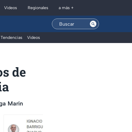
Regionales
Videos
a más +
Tendencias
Videos
os de
ia
ega Marín