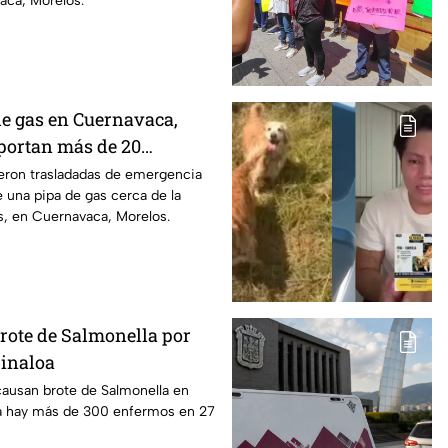
aca, Morelos.
de gas en Cuernavaca,
eportan más de 20
 quemaduras
ueron trasladadas de emergencia
e una pipa de gas cerca de la
s, en Cuernavaca, Morelos.
brote de Salmonella por
Sinaloa
causan brote de Salmonella en
a hay más de 300 enfermos en 27