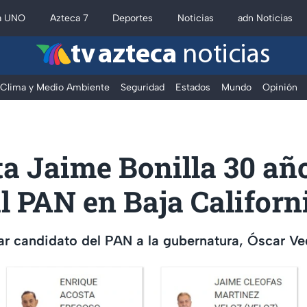
a UNO
Azteca 7
Deportes
Noticias
adn Noticias
tv azteca
noticias
Clima y Medio Ambiente
Seguridad
Estados
Mundo
Opinión
a Jaime Bonilla 30 añ
l PAN en Baja Californ
ar candidato del PAN a la gubernatura, Óscar V