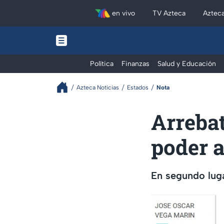
en vivo
TV Azteca
Aztec
Política
Finanzas
Salud y Educación
Azteca Noticias
Estados
Nota
Arrebat
poder a
En segundo lug