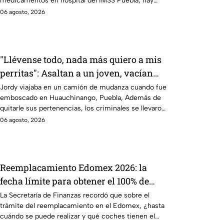
medicamentos en hospital del IMSS Puebla; hay
900 personas están afectadas.
06 agosto, 2026
"Llévense todo, nada más quiero a mis
perritas": Asaltan a un joven, vacían
sus cuentas y le roban a sus mascotas
Jordy viajaba en un camión de mudanza cuando fue
emboscado en Huauchinango, Puebla, Además de
en Huauchinango, Puebla
quitarle sus pertenencias, los criminales se llevaron
a sus perritas.
06 agosto, 2026
Reemplacamiento Edomex 2026: la
fecha límite para obtener el 100% de
descuento
La Secretaría de Finanzas recordó que sobre el
trámite del reemplacamiento en el Edomex, ¿hasta
cuándo se puede realizar y qué coches tienen el