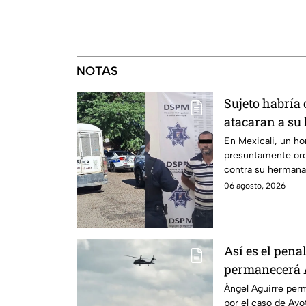
NOTAS
Sujeto habría
atacaran a su
discapacidad 
En Mexicali, un h
presuntamente ord
contra su hermana
auditiva.
06 agosto, 2026
Así es el pena
permanecerá Á
Ayotzinapa
Ángel Aguirre perm
por el caso de Ay