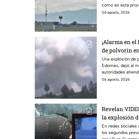
cómo es esta pris
historia.
06 agosto, 2026
¡Alarma en el
de polvorín e
Zinacantepec;
Una explosión de p
Edomex, dejó al m
muerto y heri
autoridades atiende
de un taller clande
06 agosto, 2026
Revelan VIDE
la explosión d
Cuernavaca, 
En redes sociales 
los segundos previ