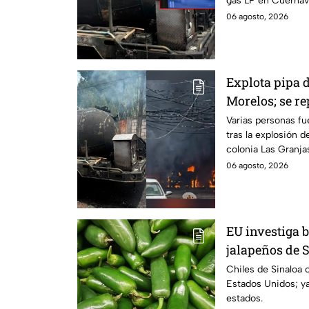
gas LP en Cuernav
06 agosto, 2026
Explota pipa 
Morelos; se r
personas con
Varias personas f
tras la explosión d
colonia Las Granja
06 agosto, 2026
EU investiga 
jalapeños de 
Chiles de Sinaloa 
Estados Unidos; y
estados.