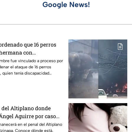
Google News!
 ordenado que 16 perros
 hermana con
en Mexicali, BC
ombre fue vinculado a proceso por
enar el ataque de 16 perros
, quien tenía discapacidad
l del Altiplano donde
ngel Aguirre por caso
anecerá en el penal del Altiplano
otzinapa. Conoce dónde está,