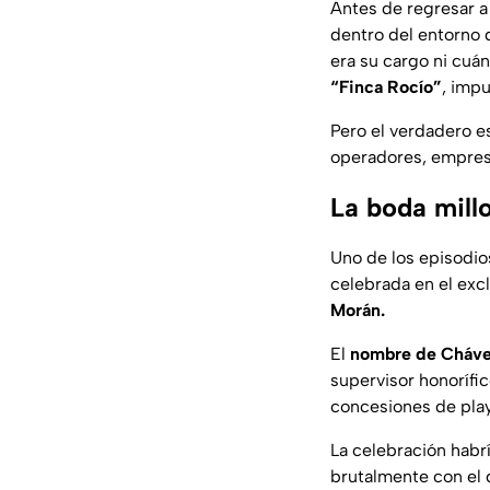
Antes de regresar 
dentro del entorno 
era su cargo ni cuá
“Finca Rocío”
, impu
Pero el verdadero e
operadores, empresa
La boda millo
Uno de los episodio
celebrada en el exc
Morán.
El
nombre de Cháv
supervisor honorífi
concesiones de play
La celebración habr
brutalmente con el d