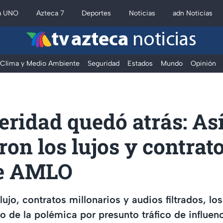
a UNO
Azteca 7
Deportes
Noticias
adn Noticias
tv azteca
noticias
Clima y Medio Ambiente
Seguridad
Estados
Mundo
Opinión
eridad quedó atrás: As
ron los lujos y contrato
de AMLO
lujo, contratos millonarios y audios filtrados, l
o de la polémica por presunto tráfico de influenc