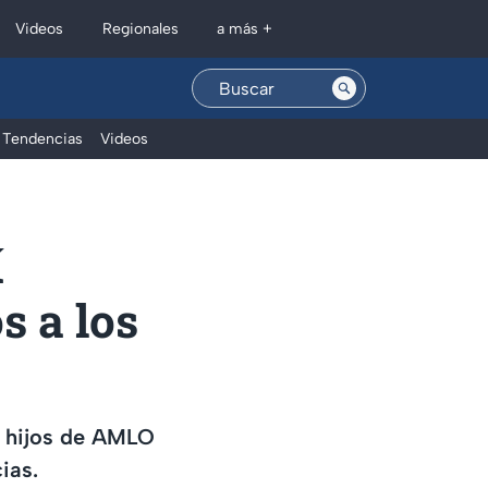
Regionales
Videos
a más +
Tendencias
Videos
í
s a los
os hijos de AMLO
ias.