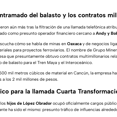
ntramado del balasto y los contratos mil
ron aún más tras la filtración de una llamada telefónica atrib
lado como presunto operador financiero cercano a
Andy y Bob
 escucha cómo se habla de minas en
Oaxaca
y de negocios liga
eriales para proyectos ferroviarios. El nombre de Grupo Mine
presa que presuntamente obtuvo contratos multimillonarios rel
o de balasto para el Tren Maya y el Interoceánico.
500 mil metros cúbicos de material en Cancún, la empresa h
 a los 2 mil millones de pesos.
tico para la llamada Cuarta Transformaci
 los
hijos de López Obrador
ocupó oficialmente cargos públicos
nte ha sido el mismo: presunto tráfico de influencias alreded
.