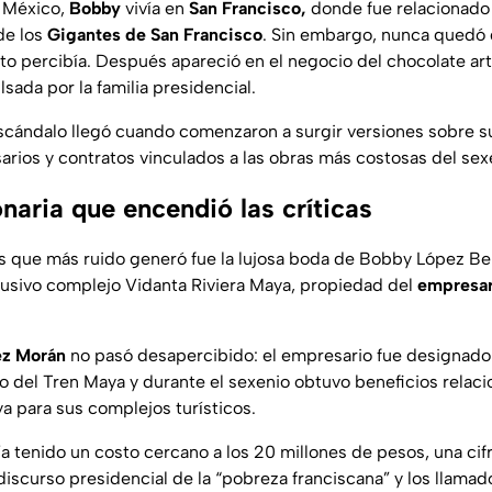
a México,
Bobby
vivía en
San Francisco,
donde fue relacionado
de los
Gigantes de San Francisco
. Sin embargo, nunca quedó d
nto percibía. Después apareció en el negocio del chocolate ar
lsada por la familia presidencial.
scándalo llegó cuando comenzaron a surgir versiones sobre s
rios y contratos vinculados a las obras más costosas del sex
naria que encendió las críticas
s que más ruido generó fue la lujosa boda de Bobby López Be
lusivo complejo Vidanta Riviera Maya, propiedad del
empresar
ez Morán
no pasó desapercibido: el empresario fue designa
co del Tren Maya y durante el sexenio obtuvo beneficios relac
a para sus complejos turísticos.
ía tenido un costo cercano a los 20 millones de pesos, una cif
iscurso presidencial de la “pobreza franciscana” y los llamado