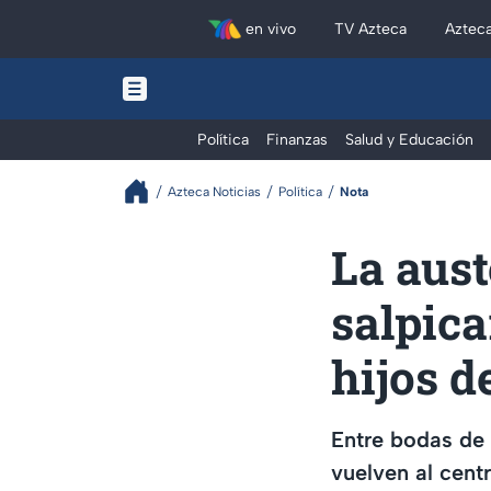
en vivo
TV Azteca
Aztec
Política
Finanzas
Salud y Educación
Azteca Noticias
Política
Nota
La aust
salpica
hijos 
Entre bodas de 
vuelven al centr