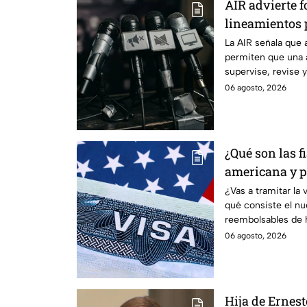
AIR advierte f
lineamientos p
audiencias
La AIR señala que 
permiten que una 
supervise, revise 
transmiten los me
06 agosto, 2026
¿Qué son las f
americana y p
controversia?
¿Vas a tramitar la
qué consiste el n
reembolsables de h
aplica.
06 agosto, 2026
Hija de Ernes