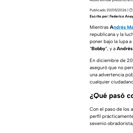
Audio exhibe presunto ent
Publicado 20/05/2026 | 🕑
Escrito por:
Federico Ana
Mientras
A
ndrés Ma
republicana y la luc
poner bajo la lupa a
“
Bobby
”, y a
Andrés 
En diciembre de 20
aseguró que no permi
una advertencia púb
cualquier ciudadano
¿Qué pasó co
Con el paso de los 
perfil prácticament
sexenio obradorista