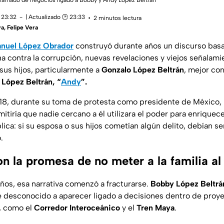
ramado de negocios ligado a Bobby y Andy López Beltrán
 23:32
| Actualizado 🕑 23:33
2 minutos lectura
ya
,
Felipe Vera
nuel López Obrador
construyó durante años un discurso basa
ha contra la corrupción, nuevas revelaciones y viejos señalami
 sus hijos, particularmente a
Gonzalo López Beltrán
, mejor co
López Beltrán, “
Andy
”.
18, durante su toma de protesta como presidente de México,
tiría que nadie cercano a él utilizara el poder para enriquece
lica: si su esposa o sus hijos cometían algún delito, debían 
.
n la promesa de no meter a la familia al
años, esa narrativa comenzó a fracturarse.
Bobby López Beltrá
e desconocido a aparecer ligado a decisiones dentro de proyec
, como el
Corredor Interoceánico
y el
Tren Maya
.