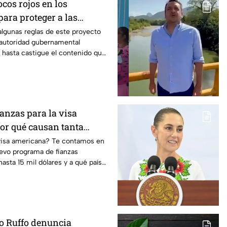
ocos rojos en los
ara proteger a las
algunas reglas de este proyecto
autoridad gubernamental
y hasta castigue el contenido que
dios.
ianzas para la visa
or qué causan tanta
 visa americana? Te contamos en
uevo programa de fianzas
asta 15 mil dólares y a qué países
to Ruffo denuncia