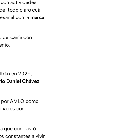
 con actividades
el todo claro cuál
tesanal con la
marca
u cercanía con
enio.
ltrán en 2025,
io Daniel Chávez
do por AMLO como
ionados con
ra que contrastó
s constantes a vivir