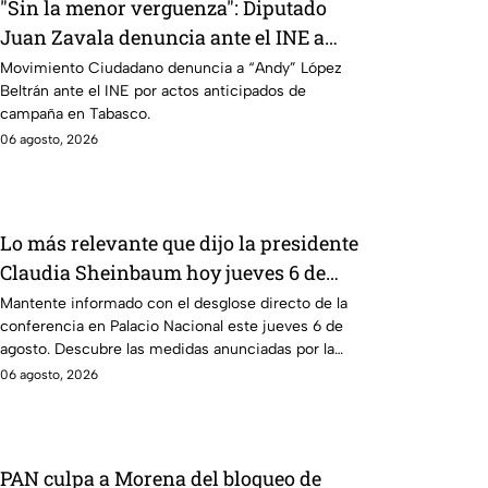
"Sin la menor verguenza": Diputado
Juan Zavala denuncia ante el INE a
Andy López Beltrán por campaña
Movimiento Ciudadano denuncia a “Andy” López
Beltrán ante el INE por actos anticipados de
anticipada en Tabasco
campaña en Tabasco.
06 agosto, 2026
Lo más relevante que dijo la presidente
Claudia Sheinbaum hoy jueves 6 de
agosto en la mañanera
Mantente informado con el desglose directo de la
conferencia en Palacio Nacional este jueves 6 de
agosto. Descubre las medidas anunciadas por la
presidente en tiempo real.
06 agosto, 2026
PAN culpa a Morena del bloqueo de