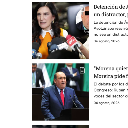
Detención de 
un distractor,
justicia por c
La detención de Án
Ayotzinapa reavivó
no sea un distractor
familias.
06 agosto, 2026
“Morena quier
Moreira pide 
lineamientos 
El debate por los d
Congreso: Rubén M
escuchar a per
voces del sector 
06 agosto, 2026