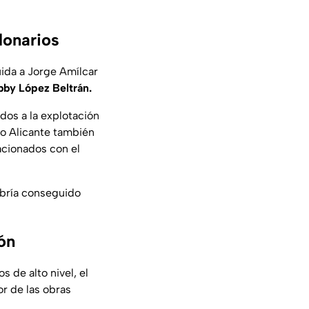
lonarios
uida a Jorge Amílcar
by López Beltrán.
dos a la explotación
ro Alicante también
acionados con el
abría conseguido
ón
 de alto nivel, el
or de las obras